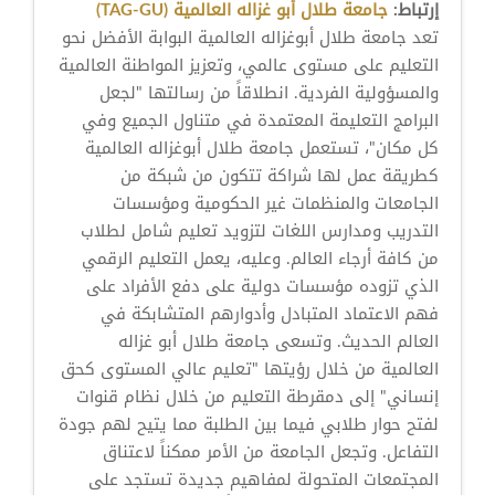
إرتباط:
جامعة طلال أبو غزاله العالمية (TAG-GU)
تعد جامعة طلال أبوغزاله العالمية البوابة الأفضل نحو
التعليم على مستوى عالمي، وتعزيز المواطنة العالمية
والمسؤولية الفردية. انطلاقاً من رسالتها "لجعل
البرامج التعليمة المعتمدة في متناول الجميع وفي
كل مكان"، تستعمل جامعة طلال أبوغزاله العالمية
كطريقة عمل لها شراكة تتكون من شبكة من
الجامعات والمنظمات غير الحكومية ومؤسسات
التدريب ومدارس اللغات لتزويد تعليم شامل لطلاب
من كافة أرجاء العالم. وعليه، يعمل التعليم الرقمي
الذي تزوده مؤسسات دولية على دفع الأفراد على
فهم الاعتماد المتبادل وأدوارهم المتشابكة في
العالم الحديث. وتسعى جامعة طلال أبو غزاله
العالمية من خلال رؤيتها "تعليم عالي المستوى كحق
إنساني" إلى دمقرطة التعليم من خلال نظام قنوات
لفتح حوار طلابي فيما بين الطلبة مما يتيح لهم جودة
التفاعل. وتجعل الجامعة من الأمر ممكناً لاعتناق
المجتمعات المتحولة لمفاهيم جديدة تستجد على