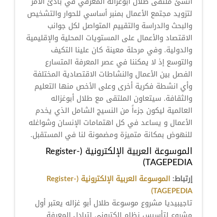
أنشئ ملتقى طلال أبوغزاله المعرفي في بادئ الأمر
لتزويد مجتمع الأعمال بمنبر أساسي للحوار والتشخيص
والبحث والدراسة والتقييم المتواصل لكل جوانب
الاقتصاد والأعمال على المستويات المحلية والإقليمية
والدولية. وفي مرحلة معينة كان علينا التكيف
والتوسع إذ لا يمكننا في عصر المعرفة المتسارع
الفصل بين الأعمال والنشاطات الاقتصادية المختلفة
وأي انشطة فكرية أخرى وعلى الأخص منها التعليم
والثقافة. سيتعاون الملتقى مع طلال أبوغزاله
العالمية ليكون جزءاً من النسيج الشامل الذي يخدم
الأعمال و يساعد في كل اهتمامات الإنسان وشواغله
للنهوض بمكانة متميزة ومضمونة لنا في المستقبل.
الموسوعة العربية الإلكترونية (Register-
TAGEPEDIA)
إرتباط:
الموسوعة العربية الإلكترونية (Register-
TAGEPEDIA)
تاجيبيديا مشروع موسوعة طلال أبو غزاله يعتبر أول
مشروع لتأسيس نظام الكتروني لتبادل المعرفة