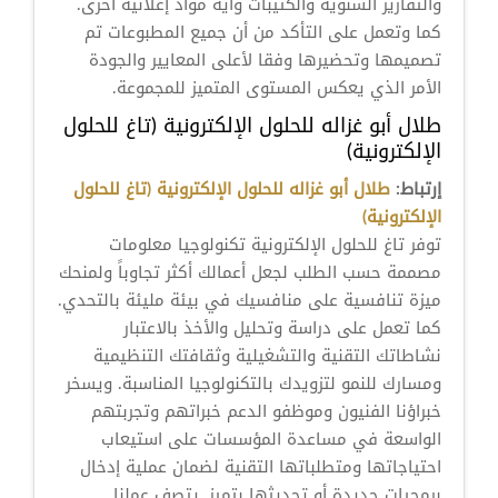
والتقارير السنوية والكتيبات وأية مواد إعلانية أخرى.
كما وتعمل على التأكد من أن جميع المطبوعات تم
تصميمها وتحضيرها وفقا لأعلى المعايير والجودة
الأمر الذي يعكس المستوى المتميز للمجموعة.
طلال أبو غزاله للحلول الإلكترونية (تاغ للحلول
الإلكترونية)
إرتباط:
طلال أبو غزاله للحلول الإلكترونية (تاغ للحلول
الإلكترونية)
توفر تاغ للحلول الإلكترونية تكنولوجيا معلومات
مصممة حسب الطلب لجعل أعمالك أكثر تجاوباً ولمنحك
ميزة تنافسية على منافسيك في بيئة مليئة بالتحدي.
كما تعمل على دراسة وتحليل والأخذ بالاعتبار
نشاطاتك التقنية والتشغيلية وثقافتك التنظيمية
ومسارك للنمو لتزويدك بالتكنولوجيا المناسبة. ويسخر
خبراؤنا الفنيون وموظفو الدعم خبراتهم وتجربتهم
الواسعة في مساعدة المؤسسات على استيعاب
احتياجاتها ومتطلباتها التقنية لضمان عملية إدخال
برمجيات جديدة أو تحديثها بتميز. يتصف عملنا