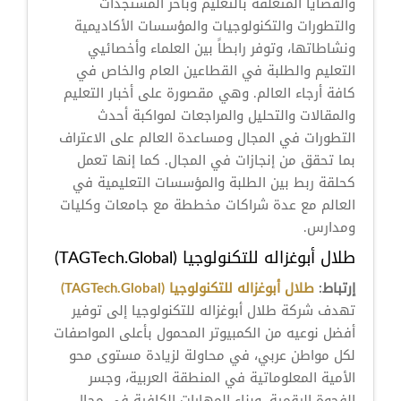
والقضايا المتعلقة بالتعليم وبآخر المستجدات
والتطورات والتكنولوجيات والمؤسسات الأكاديمية
ونشاطاتها، وتوفر رابطاً بين العلماء وأخصائيي
التعليم والطلبة في القطاعين العام والخاص في
كافة أرجاء العالم. وهي مقصورة على أخبار التعليم
والمقالات والتحليل والمراجعات لمواكبة أحدث
التطورات في المجال ومساعدة العالم على الاعتراف
بما تحقق من إنجازات في المجال. كما إنها تعمل
كحلقة ربط بين الطلبة والمؤسسات التعليمية في
العالم مع عدة شراكات مخططة مع جامعات وكليات
ومدارس.
طلال أبوغزاله للتكنولوجيا (TAGTech.Global)
إرتباط:
طلال أبوغزاله للتكنولوجيا (TAGTech.Global)
تهدف شركة طلال أبوغزاله للتكنولوجيا إلى توفير
أفضل نوعيه من الكمبيوتر المحمول بأعلى المواصفات
لكل مواطن عربي، في محاولة لزيادة مستوى محو
الأمية المعلوماتية في المنطقة العربية، وجسر
الفجوة الرقمية، وبناء المهارات الكافية في مجال