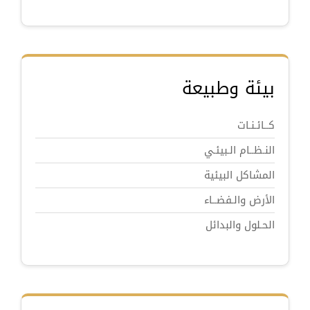
بيئة وطبيعة
كــائـنـات
النـظــام الـبيئـي
المشاكل البيئية
الأرض والـفضــاء
الحـلول والبدائل