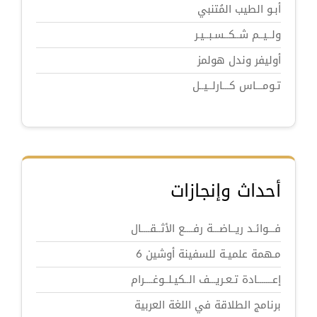
أبـو الطيب المُتنبي
ولــيــم شــكــسـبــيـر
أوليفر وندل هولمز
تـومـــاس كـــارلــيــل
أحداث وإنجازات
فـــوائـد ريــاضـــة رفــــع الأثــقــــال
مـهمة علميـة للسفينة أوشين 6
إعـــــــادة تـعـريـــف الــكيـلــوغــــرام
برنامج الطلاقة في اللغة العربية