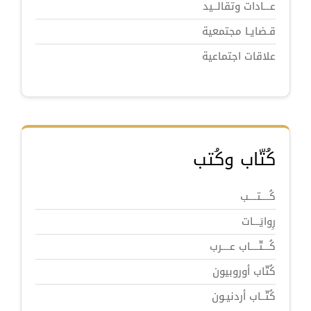
عـــادات وتقالــيد
قـضايـا مجتمعية
علاقات اجتماعية
كُتّاب وكُتب
كُــــتــــب
رِوايَـــات
كُـــتّــــاب عــــرب
كُتّاب أوروبيون
كُتّــاب أردنيـون