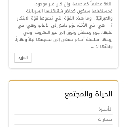
اللغة عظيماً كماضيها، وإن كان غير موجود،
فمستقبلها سيكون كحاضر شقيقتيها السريانيّة
والعبرانيّة. وما هذه القوّة التي ندعوها قوّة الابتكار
؟ هي، في الأُمّة، عزم دافع إلى الأمام، وهي، في
قلبها، جوع وعطش وتوق إلى غير المعروف، وفي
روحها، سلسلة أحلام تسعى إلى تحقيقها ليلاً ونهاراً،
ولكنّها لا ...
المزيد
الحياة والمجتمع
الـأســرة
حضـارات