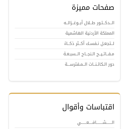
صفحات مميزة
الــدكــتـور طــلال أبــوغــزالــه
المملكة الأردنية الهاشمية
لــتجعـل نـفسـك أكــثر ذكــاءً
مـفــاتـيــح الـنجــاح الــسبـعـة
دور الـكائـنــات الــمـفترســـة
اقتباسات وأقوال
الــــــشـــــــافــــعــــــي