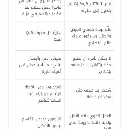
يُظهر التاريخ أن أغلب من
ليس للاقتناع قيمة إذا لم
قاموا بعمل عظيم قد
يتحول إلى سلوك
قضوا حياتهم في عزلة
عَلِّم ببغاءً كلمتي العرض
بدايةُ كل معرفة قلبٌ
والطلب وسيكون عندك
محِبّ
عالم اقتصادي
لا يمكن للمرء أن يصنع
يعيش المرء بالإيمان
حذاءً بإتقان إلا إذا صنعه
بشيء ما، لا بالجدال في
بإخلاص
أشياء كثيرة
الموهوب يرى النقطة
شخص بلا هدف مثل
الرئيسية ويترك بقية
سفينة بلا دفة
النقاط كفائض
العقل القوي دائم الأمل،
البارعون جيدون، لكنهم
ولديه دائما ما يبعث على
ليسوا الأفضل