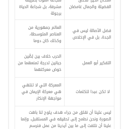
أشكال الخير، فحتى
شجاعة الموت بطريقة
الفضيلة والجمال غامضان
مشرفة، بل شجاعة الحياة
برجولة
العالم جمهورية من
فضل الأصالة ليس في
العناصر المتوسطة،
الجدة، بل في الإخلاص
وكذلك كان دوما
الحرب خلاف بين لِصَّين
التفكير أبو العمل
جبانين لدرجة تمنعهما من
خوض معركتهما
المعركة التي لا تنتهي
لا تكن عبدا للكلمات
هي معركة الإيمان في
مواجهة الإنكار
ليس علينا أن نقلق من جراء هدف يلوح لنا باهت
الصورة ونحن نطمح إلى تحقيقه في المستقبل، وإنما
علينا أن نلتفت إلى ما بين أيدينا من عمل فنرسم