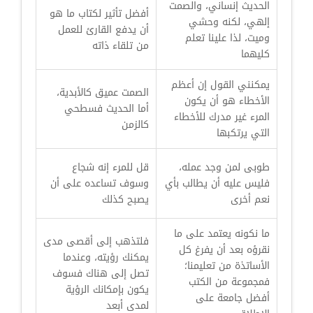
الحديث إنساني، والصمت
أفضل تأثير لكتاب ما هو
إلهي، لكنه وحشي
أن يدفع القارئ للعمل
وميت، لذا علينا تعلم
من تلقاء ذاته
كليهما
يمكنني القول إن أعظم
الصمت عميق كالأبدية،
الأخطاء هو أن يكون
أما الحديث فسطحي
المرء غير مدرك للأخطاء
كالزمن
التي يرتكبها
طوبى لمن وجد عمله،
قل للمرء إنه شجاع
فليس عليه أن يطالب بأي
وسوف تساعده على أن
نعم أخرى
يصبح كذلك
ما نكونه يعتمد على ما
فلتذهب إلى أقصى مدى
نقرؤه بعد أن يفرغ كل
يمكنك رؤيته، وعندما
الأساتذة من تعليمنا؛
تصل إلى هناك فسوف
فمجموعة من الكتب
يكون بإمكانك الرؤية
أفضل جامعة على
لمدى أبعد