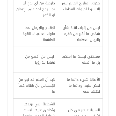
جدوى، فتاريخ العالم ليس
خارجية من أي نوع أن
إلا سردا لحيوات العظماء
تجبر روح أحد على الإيمان
أو الكفر
ليس من إثبات لقلة شأن
الإقناع والإيمان هما
شخص ما أكبر من كفره
ملوك العالم، لا القوة
بالرجال العظماء
الغاشمة
مملكتي ليست ما أملكه،
ليس من أفظع من
بل ما أفعله
نشاط بلا رؤيا
الأصالة شيء دائما ما
لابد أن العلم قد نبع من
نحض عليه، ودائما ما
الإحساس بأن هناك خطأ
نختلف معه
ما
الشجاعة التي نريدها
السرية عنصر في كل
ونُكافئ عليها ليست