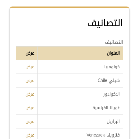
التصانيف
التصانيف
العنوان
عرض
كولومبيا
عرض
شيلي Chile
عرض
الاكوادور
عرض
غويانا الفرنسية
عرض
البرازيل
عرض
فنزويلا Venezuela
عرض