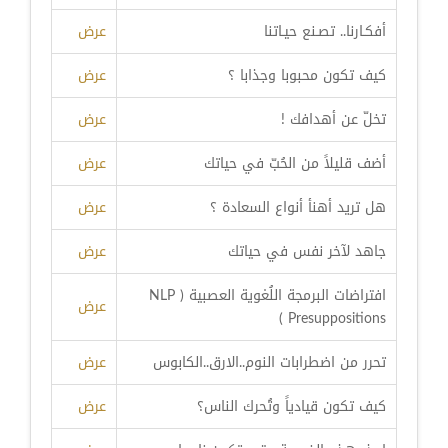
أفكـارنا.. تصـنع حيـاتنا
عرض
كيف تكون محبوبا وجذابا ؟
عرض
تخلّ عن أهدافك !
عرض
أضف قليلاً من الحُبّ في حياتك
عرض
هل تريد أهنأ أنواع السعادة ؟
عرض
جاهد لآخر نفس في حياتك
عرض
افتراضات البرمجة اللُغوية العصبية ( NLP
عرض
Presuppositions )
تحرر من اضطرابات النوم..الارق..الكابوس
عرض
كيف تكون قيادياً وتُحرك الناس؟
عرض