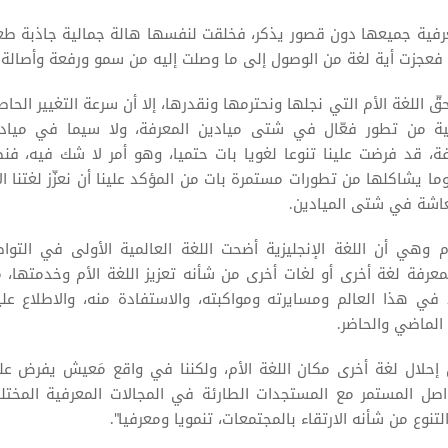
معرفية جميعها دون قصور يذكر، فخلقت لنفسها هالة جمالية جاذبة ط
، فعجزت أية لغة من الوصول إلى ما وصلت إليه من سمو ورفعة وأصالة.
ّ اللغة الأم التي نجلها ونحترمها ونقدرها، إلا أن سرعة التغيير الحاص
لية من تطور فعّال في شتى ميادين المعرفة، ولا سيما في مياد
ة، قد فرضت علينا تنوعا لغويا بات حتميا، وهو أمر لا شك فيه، فنظ
ا يشاكلها من تطورات مستمرة بات من المؤكد علينا أن نعزّز لغتنا ال
معاشة في شتى الميادين.
هي أن اللغة الإنجليزية أضحت اللغة العالمية الأولى في التوا
معرفة لغة أخرى أو لغات أخرى من شأنه تعزيز اللغة الأم وخدمتها، 
ي هذا العالم ومسايرته ومواكبته، والاستفادة منه، والاطلاع علي
الماضي والحاضر.
إحلال لغة أخرى مكان اللغة الأم، ولكننا في واقع مَعيش يفرض علي
اصل المستمر مع المستجدات الطارئة في المجالات المعرفية المختل
تنوع من شأنه الارتقاء بالمجتمعات، تنمويا ومعرفيا".