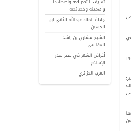
تعريف الشعر لغة واصطلاحاً
وأهميته وخصائصه
جي
جلالة الملك عبدالله الثاني ابن
الحسين
مي
الشيخ مشاري بن راشد
العفاسي
أغراض الشعر في عصر صدر
ور
الإسلام
الغرب الجزائري
ر:
له
في
ها
من