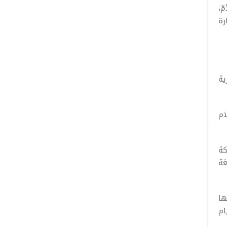
ّ،
رة
ية
ام
كة
غة
ها
ام