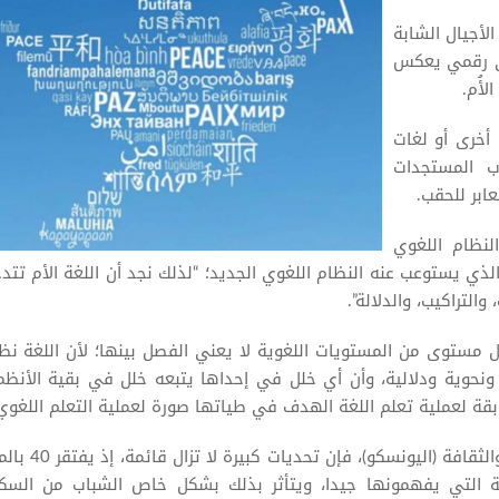
 الأجيال الشابة
وى رقمي يعكس
لأُم.
أخرى أو لغات
ب المستجدات
عابر للحقب.
النظام اللغوي
الذي يستوعب عنه النظام اللغوي الجديد؛ “لذلك نجد أن اللغة الأم تتد
لتراكيب، والدلالة”.
كل مستوى من المستويات اللغوية لا يعني الفصل بينها؛ لأن اللغة نظ
نحوية ودلالية، وأن أي خلل في إحداها يتبعه خلل في بقية الأنظم
قة لعملية تعلم اللغة الهدف في طياتها صورة لعملية التعلم اللغوي
وبحسب منظمة الأمم المتحدة للتربية والعلم والثقافة (اليونسكو)، فإن تح
لغة التي يفهمونها جيدا، ويتأثر بذلك بشكل خاص الشباب من السك