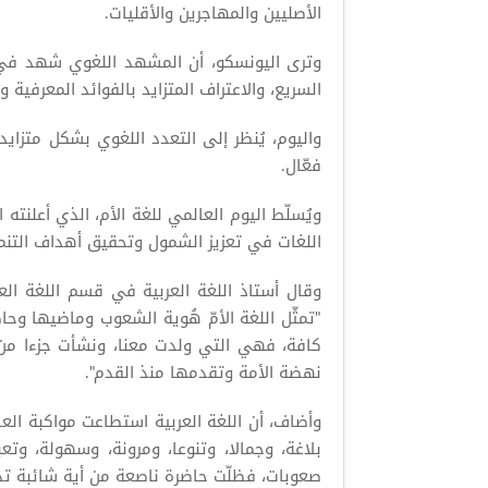
الأصليين والمهاجرين والأقليات.
وترى اليونسكو، أن المشهد اللغوي شهد في الس
السريع، والاعتراف المتزايد بالفوائد المعرفية و
واليوم، يُنظر إلى التعدد اللغوي بشكل متز
فعّال.
ويُسلّط اليوم العالمي للغة الأم، الذي أعلنته
اللغات في تعزيز الشمول وتحقيق أهداف التنم
وقال أستاذ اللغة العربية في قسم اللغة العر
"تمثّل اللغة الأمّ هُوية الشعوب وماضيها وح
كافة، فهي التي ولدت معنا، ونشأت جزءا من 
نهضة الأمة وتقدمها منذ القدم".
وأضاف، أن اللغة العربية استطاعت مواكبة ال
بلاغة، وجمالا، وتنوعا، ومرونة، وسهولة، وت
صعوبات، فظلّت حاضرة ناصعة من أية شائبة تذكر