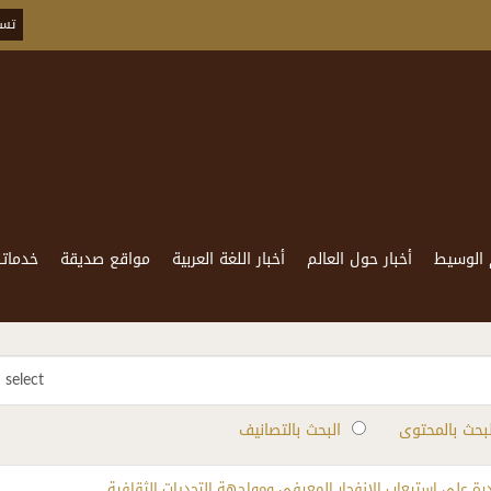
تسج
 الوسيط
أخبار حول العالم
أخبار اللغة العربية
مواقع صديقة
خدماتن
select
لبحث بالمحتوى
البحث بالتصانيف
ادرة على استيعاب الانفجار المعرفي ومواجهة التحديات الثقافية