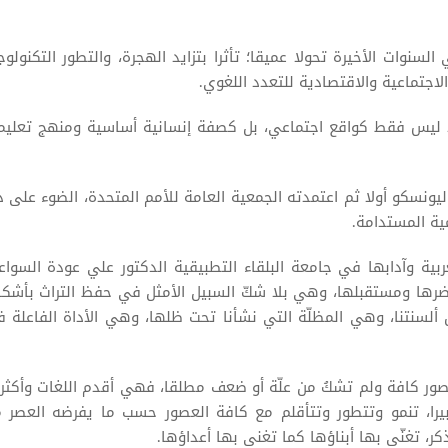
نوات الأخيرة تحولا عميقا؛ تأثرا بتزايد الهجرة، والتطور التكنولو
الاجتماعية والاقتصادية للتعدد اللغوي.
ايد ليس فقط كواقع اجتماعي، بل كصفة إنسانية أساسية ومنهج تعلي
 اليونسكو أولا ثم اعتمدته الجمعية العامة للأمم المتحدة، الضوء على د
ية المستدامة.
بية وآدابها في جامعة البلقاء التطبيقية الدكتور علي عودة السواعي
اضرها ومستقبلها، وهي بلا شكّ السبيل الأمثل في حفظ التراث بأشكا
ألسنتنا، وهي المظلّة التي نشأنا تحت ظلها، وهي الأداة الفاعلة 
عصور كافة ولم تشكُ من علّة أو ضعف مطلقا، فهي أقدم اللغات وأكثر
عبيرا، تنمو وتتطور وتتأقلم مع كافة العصور حسب ما يفرضه العصر 
، تغنّى بها أبناؤها كما تغنى بها أعداؤها.