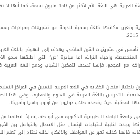
وبحسب الإحصائيات الأخيرة لليونسكو، فإن اللغة العربية هي اللغة الأم لأكثر من 450 مليون نسمة، كما أن
بية وتعزيز مكانتها كلغة رسمية للدولة عبر تشريعات ومبادرات رسمي
ي تأسس في عشرينيات القرن الماضي، يهدف إلى النهوض باللغة العربي
لمتخصصة، وإحياء التراث، أما مبادرة “ض” التي أطلقها سمو الأم
شراكة مع المجمع، فإنها تهدف لتمكين الشباب ودمج اللغة العربية 
 باجتياز امتحان الكفاية في اللغة العربية للتعيين في المراكز التعليم
عليمية بالتدريس باللغة العربية في العلوم والمعارف، وفي هذا الص
جتها المحكية، حيث يقصده طلاب دوليون من أوروبا وآسيا وأمريكا.
جامعة البلقاء التطبيقية الدكتورة منى أبو طه، إنه إذا انطلقنا من 
نها وجدت لتلبية احتياجات الإنسان مثل الاتصال والتواصل بين الأجي
فات، فإنها كذلك تعبر عن العواطف والأفكار، لذلك نحتاج إلى تعلم الل