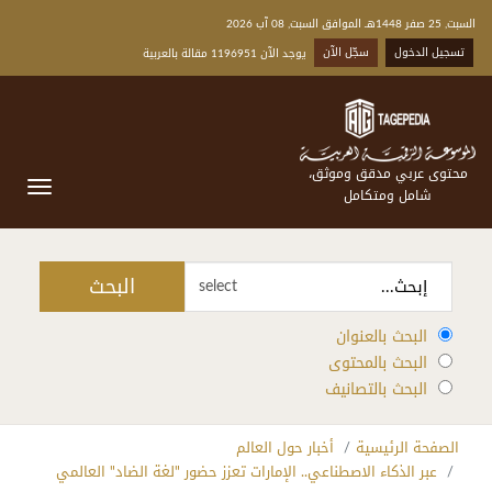
السبت, 25 صفر 1448هـ الموافق السبت, 08 آب 2026
تسجيل الدخول
سجّل الآن
يوجد الآن 1196951 مقالة بالعربية
محتوى عربي مدقق وموثق،
شامل ومتكامل
البحث
select
البحث بالعنوان
البحث بالمحتوى
البحث بالتصانيف
الصفحة الرئيسية
أخبار حول العالم
عبر الذكاء الاصطناعي.. الإمارات تعزز حضور "لغة الضاد" العالمي