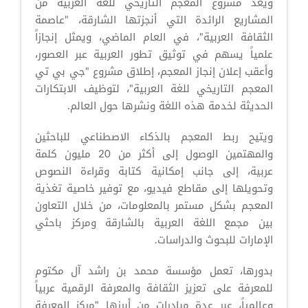
ويعد مشروع المعجم التاريخي للغة العربية من
المشاريع الرائدة التي أنجزتها الشارقة، "عاصمة
الثقافة العربية"، في العام الماضي، ويمثل إنجازاً
علمياً يسهم في توثيق تطور العربية عبر العصور،
وأعقب إعلان إنجاز المعجم، إطلاق مشروع "جي بي تي
المعجم التاريخي للغة العربية"، لتوظيف الابتكارات
الحديثة لخدمة هذه اللغة ونشرها حول العالم.
ويتيح ربط المعجم بالذكاء الاصطناعي للباحثين
والمهتمين الوصول إلى أكثر من 20 مليون كلمة
عربية، إلى جانب إمكانية كتابة وقراءة النصوص
وتحويلها إلى مقاطع فيديو، مع توفير خاصية تغذية
المعجم بشكل مستمر بالمعلومات، من خلال التعاون
بين مجمع اللغة العربية بالشارقة ومركز باحثي
الإمارات للبحوث والدراسات.
بدورها، تعمل مؤسسة محمد بن راشد آل مكتوم
للمعرفة على تعزيز الثقافة والمعرفة الرقمية عربياً
وعالمياً، عبر عدة مبادرات من أبرزها "مركز المعرفة