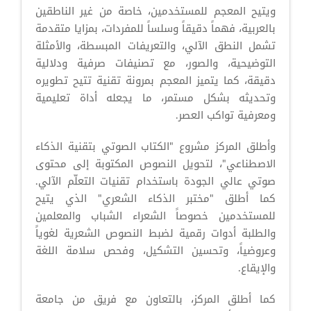
ويتيح المعجم للمستخدمين، خاصة من غير الناطقين
بالعربية، فهماً دقيقاً وسلساً للمفردات، بمزايا متقدمة
تشمل النطق الآلي، والتعريفات المبسطة، والأمثلة
التوضيحية، والصور، مع تصنيفات صرفية ودلالية
دقيقة، كما يتميز المعجم بمرونة تقنية تتيح تطويره
وتحديثه بشكل مستمر، ما يجعله أداة تعليمية
ومعرفية تواكب العصر.
وأطلق المركز مشروع "الكتاب الصوتي بتقنية الذكاء
الاصطناعي"، لتحويل النصوص المكتوبة إلى محتوى
صوتي عالي الجودة باستخدام تقنيات التعلّم الآلي.
كما أطلق "مختبر الذكاء الشعري" الذي يتيح
للمستخدمين خصوصاً الشعراء الشباب والمعلمين
والطلبة أدوات رقمية لضبط النصوص الشعرية لغوياً
وعروضياً، وتحسين التشكيل، وفحص سلامة اللغة
والإيقاع.
كما أطلق المركز، بالتعاون مع فريق من جامعة