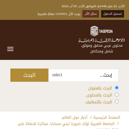
الأحد, 26 صفر 1448هـ الموافق الأحد, 09 آب 2026
تسجيل الدخول
سجّل الآن
يوجد الآن 1196951 مقالة بالعربية
محتوى عربي مدقق وموثق،
شامل ومتكامل
البحث
select
البحث بالعنوان
البحث بالمحتوى
البحث بالتصانيف
الصفحة الرئيسية
أخبار حول العالم
الجامعة العربية تؤكد ضرورة تبني مسارات مبتكرة للحفاظ على