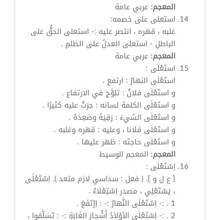
المعجم:
عربي عامة
استعلى
على خصمه:
غلبه ، قهره ، انتصر عليه :-
استعلى
الحقُّ على
الباطلِ -
استعلى
العدلُ على الظلمِ .
المعجم:
عربي عامة
استَعْلَى
:
استَعْلَى
النهارُ : ارتفع .
و
استَعْلَى
فلانٌ : تلوَّج في الارتفاع .
و
استَعْلَى
الكلمة لسانه : جرَتْ عليه كثيرًا .
و
استَعْلَى
الشيءَ : رَقِيَهُ وصَعِدَهُ .
و
استَعْلَى
فلانا ، وعليه : قهره وغلبه .
و
استَعْلَى
حاجتَه : ظهر عليها .
المعجم:
المعجم الوسيط
اِسْتَعْلَى
:
[ ع ل و ]. ( فعل : سداسي لازم متعد ).
اِسْتَعْلَى
، يَسْتَعْلِي ، مصدر اِسْتِعْلاءٌ .
1 . :-
اِسْتَعْلَى
النَّهارُ :- : اِرْتَفَعَ .
2 . :-
اِسْتَعْلَى
الأوْلاَدُ أَشْجارَ الغابَةِ :- : تَسَلَّقوا ،