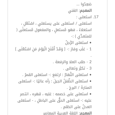
صَعِدُوا ...
المعجم:
الغني
استعلى
:
استعلى
/
استعلى
على يستعلي ، اسْتَعْلِ ،
استعلاءً ، فهو مُستعلٍ ، والمفعول مُستعلًى (
للمتعدِّي ) :-
•
استعلى
الرَّجلُ
1 - غلَب وفاز :- { وَقَدْ أَفْلَحَ الْيَوْمَ مَنِ
اسْتَعْلَى
}
.
2 - طلب العلا والرفعة .
3 - تكبَّر وتعالى .
•
استعلى
النَّهارُ : ارتفع :-
استعلى
القمرُ .
•
استعلى
الطِّفلُ الجبلَ : رآه عاليًا :-
استعلى
المنارةَ / البرجَ .
•
استعلى
على خصمه : غلبه ، قهره ، انتصر
عليه :-
استعلى
الحقُّ على الباطلِ ، -
استعلى
العدلُ على الظلمِ .
المعجم:
اللغة العربية المعاصر