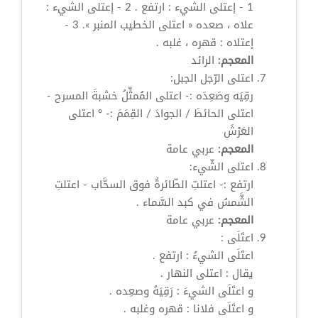
1 - إعتلى الشيء : ارتفع . 2 - إعتلى الشيء :
علاه ، صعده «
اعتلى
الخطيب المنبر ». 3 -
إعتلاه : قهره ، غلبه .
المعجم:
الرائد
اعتلى
الرّجل الجبل:
رقِيَه وصَعِدَه :-
اعتلى
المُمثِّلُ خشبةَ المسرح -
اعتلى
الحائطَ / الجوادَ / القِمَمَ :- °
اعتلى
العَرْشَ
المعجم:
عربي عامة
اعتلى
الشّيء:
ارتفع :- اعتلتِ الطّائرةُ فوق السحَّاب - اعتلتِ
الشَّمسُ في كبد السَّماء .
المعجم:
عربي عامة
اعتَلَى
:
اعتَلَى
الشيءُ : ارتفع .
يقال :
اعتلى
النهار .
و
اعتَلَى
الشيءَ : رَقِيَهُ وصعِده .
و
اعتَلَى
فلانا : قهره وغلبه .