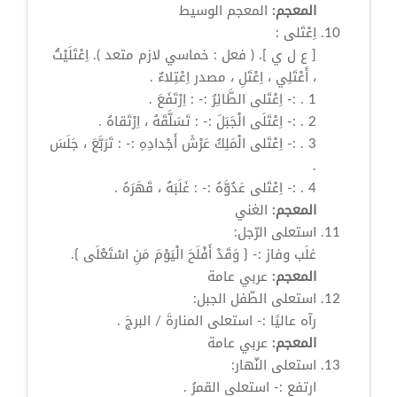
المعجم:
المعجم الوسيط
اِعْتَلى
:
[ ع ل ي ]. ( فعل : خماسي لازم متعد ). اِعْتَلَيْتُ
، أَعْتَلِي ، اِعْتَلِ ، مصدر
اِعْتِلاءٌ
.
1 . :-
اِعْتَلى
الطَّائِرُ :- : اِرْتَفَعَ .
2 . :-
اِعْتَلَى
الْجَبَلَ :- : تَسَلَّقَهُ ، اِرْتَقاهُ .
3 . :-
اِعْتَلى
الْمَلِكُ عَرْشَ أَجْدادِهِ :- : تَرَبَّعَ ، جَلَسَ
.
4 . :-
اِعْتَلى
عَدُوَّهُ :- : غَلَبَهُ ، قَهَرَهُ .
المعجم:
الغني
استعلى
الرّجل:
غلَب وفاز :- { وَقَدْ أَفْلَحَ الْيَوْمَ مَنِ
اسْتَعْلَى
}.
المعجم:
عربي عامة
استعلى
الطّفل الجبل:
رآه عاليًا :-
استعلى
المنارةَ / البرجَ .
المعجم:
عربي عامة
استعلى
النّهار:
ارتفع :-
استعلى
القمرُ .