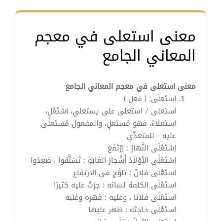
معنى استعلى في معجم
المعاني الجامع
معنى استعلى في معجم المعاني الجامع
اِستَعلَى:
( فعل )
استعلى
/
استعلى
على يستعلي،
اسْتَعْلِ
،
استعلاءً
، فهو مُستعلٍ، والمفعول مُستعلًى
عليه - للمتعدِّي
اِسْتَعْلَى
النَّهارُ : اِرْتَفَعَ
اِسْتَعْلَى
الأوْلاَدُ أَشْجارَ الغابَةِ : تَسَلَّقوا ، صَعِدُوا
استَعْلَى
فلانٌ : تلوَّج في الارتفاع
استَعْلَى
الكلمة لسانه : جرَتْ عليه كثيرًا
استَعْلَى
فلانا ، وعليه : قهره وغلبه
استَعْلَى
حاجتَه : ظهر عليها