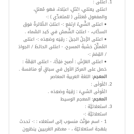
اعتلى
:
اعتلى
يعتلي، اعْتَلِ،
اعتِلاءً
، فهو مُعتلٍ،
والمفعول مُعتلًى ( للمتعدِّي ) :-
•
اعتلى
الشَّيءُ ارتفع :- اعتلتِ الطّائرةُ فوق
السحَّاب، - اعتلتِ الشَّمسُ في كبد السَّماء .
•
اعتلى
الرَّجلُ الجبلَ : رقِيَه وصَعِدَه :-
اعتلى
المُمثِّلُ خشبةَ المسرح، -
اعتلى
الحائطَ / الجوادَ
/ القِمَمَ :-
•
اعتلى
العَرْشَ : أصبح مَلِكًا، -
اعتلى
القِمَّةَ :
حَصل على المركز الأول في سباقٍ أو منافسة .
المعجم:
اللغة العربية المعاصر
اعْلَولَى
:
اعْلَولَى
الشيءَ : رَقِيَهُ وصَعِدَه .
المعجم:
المعجم الوسيط
استعلائيَّة
:
استعلائيَّة
:-
1 - اسم مؤنَّث منسوب إلى استعلاء : :- تحدث
بلهجة
استعلائيّة
، - معظم الغربيين ينظرون