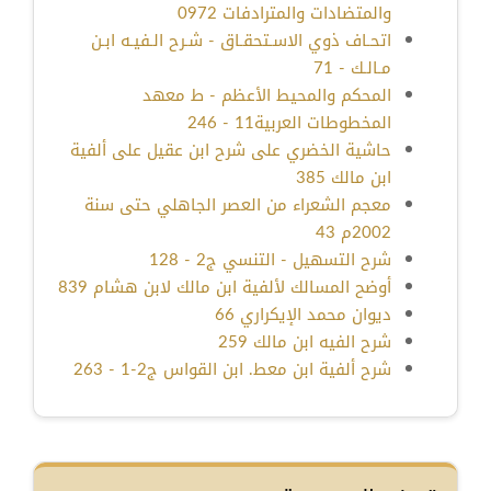
والمتضادات والمترادفات 0972
اتحـاف ذوي الاسـتحقـاق - شـرح الـفيـه ابـن
مـالـك - 71
المحكم والمحيط الأعظم - ط معهد
المخطوطات العربية11 - 246
حاشية الخضري على شرح ابن عقيل على ألفية
ابن مالك 385
معجم الشعراء من العصر الجاهلي حتى سنة
2002م 43
شرح التسهيل - التنسي ج2 - 128
أوضح المسالك لألفية ابن مالك لابن هشام 839
ديوان محمد الإيكراري 66
شرح الفيه ابن مالك 259
شرح ألفية ابن معط. ابن القواس ج2-1 - 263