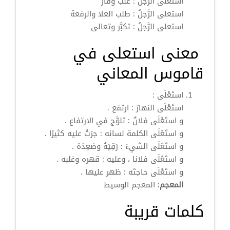
استعلى
الرَّجلُ : غلَب وفاز
استعلى
الرَّجلُ : طلب العلا والرفعة
استعلى
الرَّجلُ : تكبَّر وتعالى
معنى استعلى في
قاموس المعاني
استَعْلَى
:
استَعْلَى
النهارُ : ارتفع .
و
استَعْلَى
فلانٌ : تلوَّج في الارتفاع .
و
استَعْلَى
الكلمة لسانه : جرَتْ عليه كثيرًا .
و
استَعْلَى
الشيءَ : رَقِيَهُ وصَعِدَهُ .
و
استَعْلَى
فلانا ، وعليه : قهره وغلبه .
و
استَعْلَى
حاجتَه : ظهر عليها .
المعجم:
المعجم الوسيط
كلمات قريبة