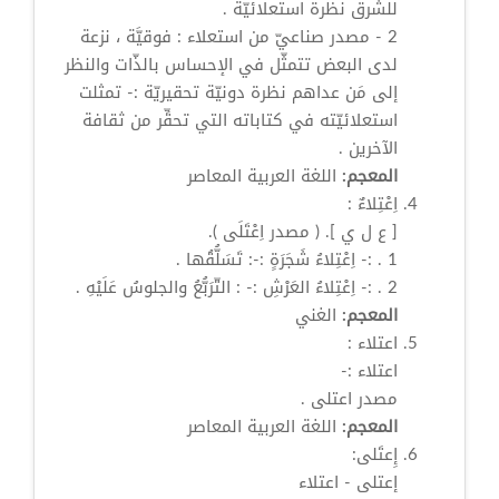
للشرق نظرة
استعلائيّة
.
2 - مصدر صناعيّ من استعلاء : فوقيَّة ، نزعة
لدى البعض تتمثّل في الإحساس بالذّات والنظر
إلى مَن عداهم نظرة دونيّة تحقيريّة :- تمثلت
استعلائيّته في كتاباته التي تحقِّر من ثقافة
الآخرين .
المعجم:
اللغة العربية المعاصر
اِعْتِلاءٌ
:
[ ع ل ي ]. ( مصدر
اِعْتَلَى
).
1 . :-
اِعْتِلاءُ
شَجَرَةٍ :-: تَسَلُّقُها .
2 . :-
اِعْتِلاءُ
العَرْشِ :- : التّرَبُّعُ والجلوسُ عَلَيْهِ .
المعجم:
الغني
اعتلاء
:
اعتلاء
:-
مصدر
اعتلى
.
المعجم:
اللغة العربية المعاصر
إِعتَلى:
إعتلى -
اعتلاء