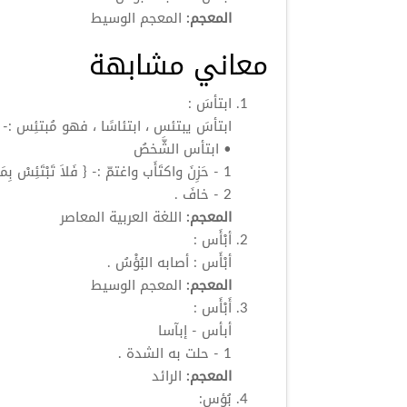
المعجم:
المعجم الوسيط
معاني مشابهة
ابتأسَ
:
ابتأسَ
يبتئس ، ابتئاسًا ، فهو مُبتئِس :-
•
ابتأس
الشَّخصُ
1 - حَزِنَ واكتَأَب واغتمّ :- { فَلاَ تَبْتَئِسْ بِمَا كَانُوا يَفْعَلُونَ } .
2 - خافَ .
المعجم:
اللغة العربية المعاصر
أبْأَس
:
أبْأَس
: أصابه البُؤْسُ .
المعجم:
المعجم الوسيط
أَبْأَس
:
أبأس
- إبآسا
1 - حلت به الشدة .
المعجم:
الرائد
بُؤس: