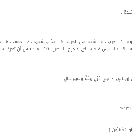
1 - مصدر بؤس وبئس . 2 - جرأة . 3 - قوة . 4 - حرب . 5 - شد
بأس عليه ، أو لا عليه » : أي لا خوف عليه . 9 - « لا بأس فيه » : أي لا حرج ، لا ضرر . 10 - « لا بأس أن تعرف » 
ي
اِبْتِئَاسٍ
:-: فِي حُزْنٍ وَغَمٍّ وَسُوءِ حالٍ .
وا يَفْعَلُونَ }.