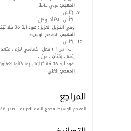
المعجم:
عربي عامة
ابْتَأَسَ
:
ابْتَأَسَ
: اكْتَأَبَ وحَزِن .
وفي التنزيل العزيز : هود آية 36 فلا تَبْتَئِسْ بِمَا كَانُوا يَفْعَلُونَ ) ) .
المعجم:
المعجم الوسيط
اِبْتَأسَ
:
[ ب أ س ]. ( فعل : خماسي لازم ، متعد بحرف ).
اِغْتَمَّ ، اِكْتَأَبَ ، حَزِنَ .
هود آية 36 فَلاَ تَبْتَئِسْ بِمَا كَانُوا يَعْمَلُون ( قرآن ) وَقَدْ ظَنَّ أَنِّي ابْتَأَسْتُ لِكَلاَمِهِ .
المعجم:
الغني
المراجع
المعجم الوسيط-مجمع اللغة العربية - صدر: 1379هـ/1960م