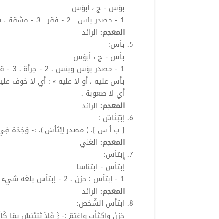
بؤس - ج ،
أبؤس
1 - مصدر بئس . 2 - فقر . 3 - مشقة ، شدة .
المعجم:
الرائد
بأس:
بأس - ج ،
أبؤس
أي لا صعوبة .
المعجم:
الرائد
اِبْتِئَاسٌ
:
[ ب أ س ]. ( مصدر
اِبْتَأسَ
). :- وَجَدَهُ فِ
المعجم:
الغني
إِبتأس:
إبتأس - ابتئاسا
1 - إبتأس : حزن . 2 - إبتأس بلغه شيء يكرهه .
المعجم:
الرائد
ابتأس
الشّخص:
حَزِنَ واكتَأَب واغتمّ :- { فَلاَ تَبْتَئِسْ بِمَا كَانُ