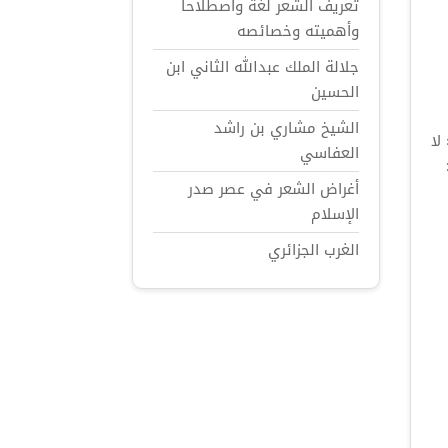
تعريف الشعر لغة واصطلاحاً
وأهميته وخصائصه
جلالة الملك عبدالله الثاني ابن
الحسين
الشيخ مشاري بن راشد
ة في الحرب . 6 - عذاب شديد . 7 - خوف . 8 - « لا
العفاسي
:
أغراض الشعر في عصر صدر
الإسلام
الغرب الجزائري