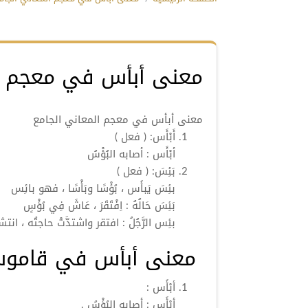
معنى أبأس في معجم ال
معنى أبأس في معجم المعاني الجامع
أَبْأَس:
( فعل )
أبْأَس
: أصابه البُؤْسُ
بَئِسَ:
( فعل )
بئِسَ
يَبأَس ، بُؤْسًا وبَأْسًا ، فهو
بائِس
بَئِسَ
حَالُهُ : اِفْتَقَرَ ، عَاشَ فِي
بُؤْسٍ
بئِس
الرَّجُلُ : افتقر واشتدَّتْ حاجتُه ، ا
معنى أبأس في قاموس
أبْأَس
:
أبْأَس
: أصابه البُؤْسُ .