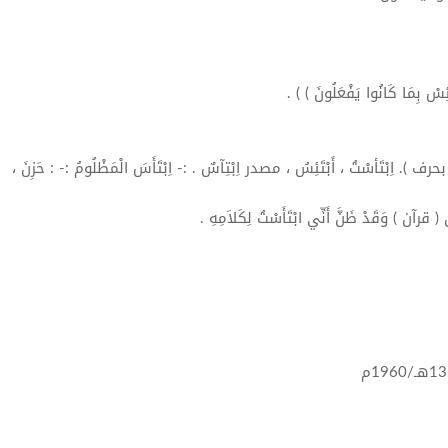
 اِبْتَأسْتُ ، أَبْتَئِسُ ، مصدر اِبْتِآسٌ . :-
اِبْتَأَسَ
الْمَظْلُومُ :- : حَزِنَ ،