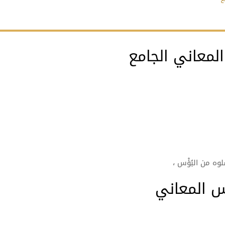
معاني الجامع
نتشلوه من
البُؤْس
،
 المعاني