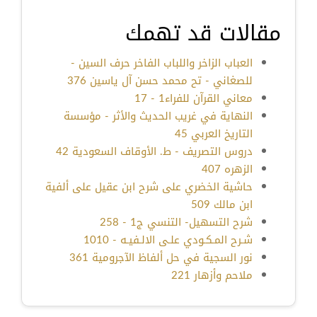
مقالات قد تهمك
العباب الزاخر واللباب الفاخر حرف السين -
للصغاني - تح محمد حسن آل ياسين 376
معاني القرآن للفراء1 - 17
النهاية في غريب الحديث والأثر - مؤسسة
التاريخ العربي 45
دروس التصريف - ط. الأوقاف السعودية 42
الزهره 407
حاشية الخضري على شرح ابن عقيل على ألفية
ابن مالك 509
شرح التسهيل- التنسي ج1 - 258
شـرح المـكـودي علـى الالـفيـه - 1010
نور السجية في حل ألفاظ الآجرومية 361
ملاحم وأزهار 221