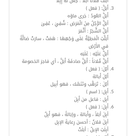
أَبَلَت
فلانًا
أَبْلاً
: جعل له
إِبِلا
أَبَلَّ:
( فعل )
أَبَلَّ
العُودُ : جَرى ماؤه
أبَلَّ
الرَّجُلُ مِنَ الْمَرَضِ : شُفِيَ ، عُفِىَ
أَبَلَّ
الشَّجَرُ : أَثْمَرَ
أَبَلَّتِ
الْمَطِيَّةُ عَلَى وَجْهِهَا : هَمَتْ ، سارَتْ ضالَّةً
في الأَرْضِ
أَبَلَّ
عَلَيْه : غَلَبَه
أَبَلَّ
فُلاناً :
أَبَلَّ
صادفَهُ
أَبَلَّ
، أي فاجرَ الخصومة
أَبُلَ:
( فعل )
أَبُلَ
أَبالة
أَبُلَ
: تَرَهَّب وتَنَسَّك ، فهو أَبِيل
أَبِل:
( اسم )
أَبِل
: فاعل من
أَبِلَ
أَبِلَ:
( فعل )
أبِلَ
أبَلاً ، وأَبالة ، وإبَالةً ، فهو
أَبِلٌ
أبِلَ
فلانٌ : أحسن رِعايةَ الإبِل
أبِلَتِ
الإبلُ :
أبَلَتْ