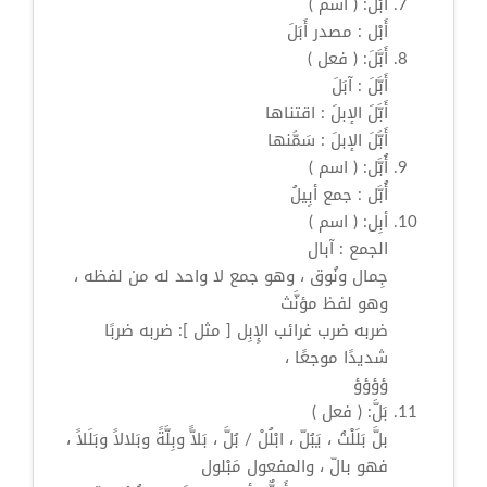
أَبْل:
( اسم )
أَبْل
: مصدر
أَبَلَ
أَبَّلَ:
( فعل )
أَبَّلَ
: آبَلَ
أَبَّلَ
الإبلَ : اقتناها
أَبَّلَ
الإبلَ : سَمَّنها
أُبَّل:
( اسم )
أُبَّل
: جمع أبِيلُ
أبِل:
( اسم )
الجمع :
آبال
جِمال ونُوق ، وهو جمع لا واحد له من لفظه ،
وهو لفظ مؤنَّث
ضربه ضرب غرائب الإِبِل [ مثل ]: ضربه ضربًا
شديدًا موجعًا ،
ؤؤؤؤ
بَلَّ:
( فعل )
بلَّ
بَلَلْتُ ، يَبُلّ ،
ابْلُلْ
/
بُلَّ
،
بَلاًّ
وبِلَّةً وبَلالاً وبَلَلاً ،
فهو
بالّ
، والمفعول مَبْلول