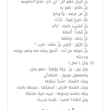
بل
الرجل فهو
أَبَلٌّ
: أي داهٍ ، فَاجِرُ الخُصُومة
بَلَّ
بالأَمْرِ : ظَفِرَ به
بَلَّ
من مرضِهِ : بَرَأَ وصَحّ
بَلَّت الريحُ بُلولاً : تَنَدَّت
بَلَّ
الشيءَ بالماء : نَدَّاه
بَلَّ
فُلاناً : أَعْطاهُ
بَلَّ
رَحِمَه : وَصَلَها
بلَّ
الرِّيقَ : ارْتَوى
بلَّ
حلقَه : شرِب ?
بلَّ
شوقه من أحد : أشبع رغبته منه ونعم برؤيته
وحديثه
وَبَلَ:
( فعل )
وبَلَ
يَبِل ،
بِلْ
،
وَبْلاً
ووُبُولاً ، فهو
وابِل
،
والمفعول
موبول
- للمتعدِّي
وبَلَت السَّماءُ : اشتدَّ مطَرُها
وبَلَت السَّماءُ الأرضَ : أمطرتْها ، غمرتها بالماء
وبَلَه بالعصا ونحوِها : ضربه ضربًا متتابعًا
وَبَلَ
الصَّائدُ الصيدَ : طَرَدهُ شديدًا