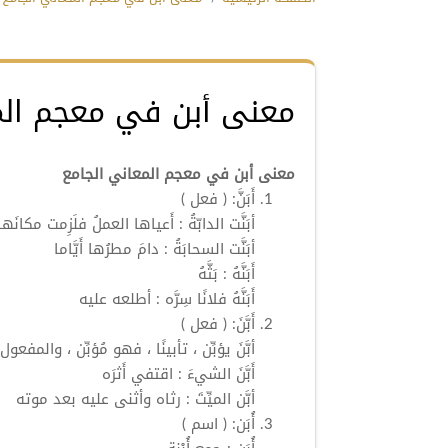
معنى أبن في معجم الم
معنى أبن في معجم المعاني الجامع
أَبَنَّ:
( فعل )
أبَنَّت
الدابّةُ : أَعياها العملُ فلَزِمت مكانَها
أبَنَّت
السحابَةُ : دامَ مطرُها أَيَّاما
أَبَنَّهُ : بَثَّهُ
أَبَنَّهُ فلانًا سِرَّه : أطلعه عليه
أَبَّنَ:
( فعل )
أبَّنَ
يؤبِّن ، تأبينًا ، فهو مُؤبِّن ، والمفعول م
أَبَّنَ
الشيءَ : اقتفي أَثرَه
أبَّن
الميِّتَ : رثاه وأثنى عليه بعد موته
أُبَن:
( اسم )