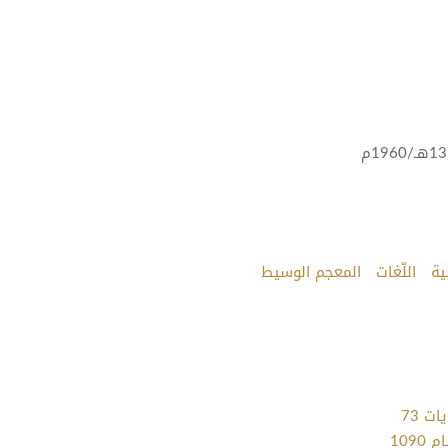
ية
اللّغات
المعجم الوسيط
ت 73
109