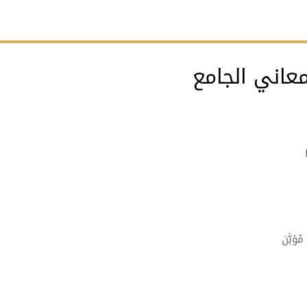
عاني الجامع
ُؤبَّن