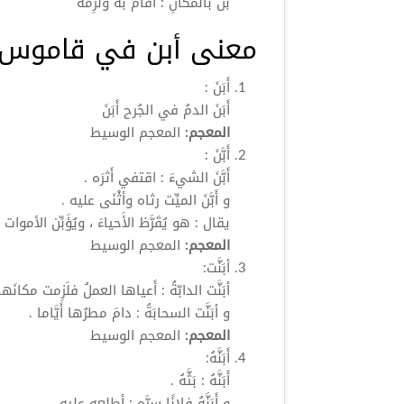
بَنَّ
بالمكانِ : أقامَ به ولَزِمَهُ
معنى أبن في قاموس ا
أَبَنَ
:
أَبَنَ
الدمُ في الجُرح
أَبَنَ
المعجم:
المعجم الوسيط
أَبَّنَ
:
أَبَّنَ
الشيءَ : اقتفي أَثرَه .
و
أَبَّنَ
الميِّت رثاه وأثْنَى عليه .
يقال : هو يُقَرَّظ الأَحياءَ ، ويُؤَبِّن الأموات .
المعجم:
المعجم الوسيط
أبَنَّت:
أبَنَّت الدابّةُ : أَعياها العملُ فلَزِمت مكانَها
و أبَنَّت السحابَةُ : دامَ مطرُها أَيَّاما .
المعجم:
المعجم الوسيط
أَبَنَّهُ:
أَبَنَّهُ : بَثَّهُ .
و أَبَنَّهُ فلانًا سِرَّه : أطلعه عليه .