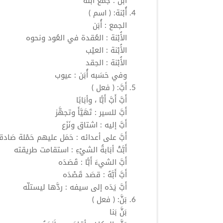
أُبَن
: جمع أُبْنة
أُبْنة:
( اسم )
الجمع :
أُبَن
الأُبْنة : العُقدة في العُود ونحوه
الأُبْنة : العيْب
الأُبْنة : الحِقد
وفي حَسَبه
أُبَن
: عيوب
أَبَّ:
( فعل )
أَبَّ
أَبَّ
أَبًّا
، وأبَابًا
أَبَّ
للسير : تَهَيَّأَ وتجهَّز
أَبَّ
إليه : اشتاق ونَزَع
أَبَّ
على أعدائه : حَمَل عليهم حَمْلة صَادق
أَبَّتْ
أبَابةُ الشيْءِ : استقامت طريقته
أَبَّ
الشيءَ
أَبًّا
: قَصَدَه
أَبَّ
أَبَّهُ : قصَد قَصْدَه
أَبَّ
يَدَه إلى سيفه : ردَّها ليستلّه
بَنَّ:
( فعل )
بَنَّ
بَنا