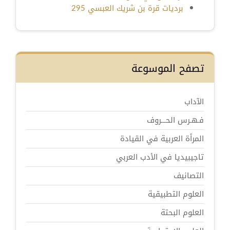
برديات قرة بن شريك العبسي 295
تصفح الموسوعة
الآداب
فـهـرس الحـــروف
المرأة العربية في القيادة
تاجيبيديا في الأدب العربي
التصانيف
العلوم التطبيقية
العلوم البحتة