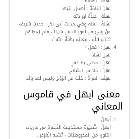
بَهَلَهُ
: أَهْمَلَهُ
بَهَلَ
النَاقَةَ : أهمل رَعْيَها
بَهَلَهُ
: خَلاَّهُ لإرادته
بَهَلَهُ
: لَعنَه وفي حديث أبى بكر : حديث شريف
مَنْ وَلِيَ من أمور الناس شيئاً ، فلم يُعطِهم
كتابَ الله ، فعليْه بَهْلَةُ الله /
بَهِلَ:
( فعل )
بَهِلَ
بَهَلاً
بَهِلَ
: مَضى بلا عَمَلٍ
بَهِلَ
: خلا من السِّلاحِ
بَهِلَت
المرأَةُ : خَلَتْ من الزوْج وليس لها وَلَد
معنى أبهل في قاموس
المعاني
أبهلٌ
:
أبهلٌ
: شُجيْرة مستديمة الخُضْرة من عاريات
البُنور، من المخروطيَّات ، تُشبه الْعَرْعَر .