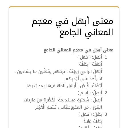
معنى أبهل في معجم
المعاني الجامع
معنى أبهل في معجم المعاني الجامع
أَبْهَلَ:
( فعل )
أبْهَلَهُ : بَهَلَهُ
أَبْهلَ
الراعي رَعِيَّتَهُ : تركهم يفْعلُون ما يشاءون ،
لا يأْخذ على أَيْديِهم
أبْهَلَهُ الأَرضَ : أَرسَل الماءَ فيها بعد بَذرِها
أبهلٌ:
( اسم )
أبهلٌ
: شُجيْرة مستديمة الخُضْرة من عاريات
البُنور ، من المخروطيَّات ، تُشبه الْعَرْعَر
بَهَلَ:
( فعل )
بَهَلَهُ
بَهْلاً