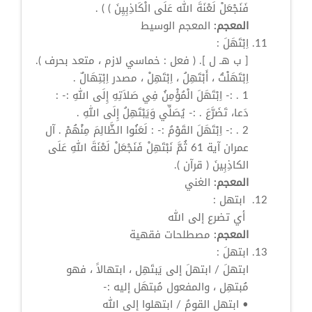
فَنَجْعَلْ لَعْنَةَ الله عَلَى الْكَاذِبِيِنَ ) ) .
المعجم:
المعجم الوسيط
اِبْتَهَلَ
:
[ ب هـ ل ]. ( فعل : خماسي لازم ، متعد بحرف ).
اِبْتَهَلْتُ ، أَبْتَهِلُ ،
اِبْتَهِلْ
، مصدر
اِبْتِهَالٌ
.
1 . :-
اِبْتَهَلَ
الْمُؤْمِنُ فِي صَلاَتِهِ إِلَى اللهِ :- :
دَعا، تَضَرَّعَ . :- يُصَلِّي وَيَبْتَهِلُ إِلَى اللهِ .
2 . :-
اِبْتَهَلَ
القَوْمُ :- : لَعَنُوا الظَّالِمَ مِنْهُمْ . آل
عمران آية 61 ثُمَّ نَبْتَهِلْ فَنَجْعَلْ لَعْنَةَ اللهِ عَلَى
الكاذِبِينَ ( قرآن ).
المعجم:
الغني
‏
ابتهل
‏:
‏ أي تضرع إلى الله ‏
المعجم:
مصطلحات فقهية
ابتهلَ
:
ابتهلَ
/
ابتهلَ
إلى يَبتَهِل ، ابتهالاً ، فهو
مُبتهِل ، والمفعول مُبتهَل إليه :-
•
ابتهل
القومُ / ابتهلوا إلى الله