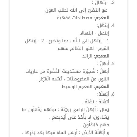
‏
ابتهال
‏:
‏ هو التضرع إلى الله لطلب العون ‏
المعجم:
مصطلحات فقهية
إِبتَهَل:
إبتهل - ابتهالا
1 - إبتهل الى الله : دعا وتضرع . 2 - إبتهل
القوم : لعنوا الظالم منهم
المعجم:
الرائد
أبهلٌ
:
أبهلٌ
: شُجيْرة مستديمة الخُضْرة من عاريات
البُنور، من المخروطيَّات ، تُشبه الْعَرْعَر .
المعجم:
المعجم الوسيط
أبْهَلَهُ:
أبْهَلَهُ : بَهَلَهُ .
يُقال :
أَبْهلَ
الراعي رَعِيَّتَهُ : تركهم يفْعلُون ما
يشاءون، لا يأْخذ على أَيْديِهم .
فهم مُبْهَلُون .
و أبْهَلَهُ الأَرضَ : أَرسَل الماءَ فيها بعد بَذرِها .