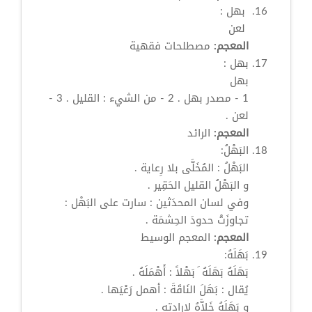
‏
بهل
‏:
‏ لعن ‏
المعجم:
مصطلحات فقهية
بهل
:
بهل
1 - مصدر
بهل
. 2 - من الشيء : القليل . 3 -
لعن .
المعجم:
الرائد
البَهْلُ:
البَهْلُ : المُخَلَّى بلا رِعاية .
و البَهْلُ القليل الحَقِير .
وفي لسان المحدَثين : سارت على البَهْل :
تجاوزَتْ حدودَ الحِشمَة .
المعجم:
المعجم الوسيط
بَهَلَهُ:
بَهَلَهُ بَهَلَهُ َ بَهْلاً : أَهْمَلَهُ .
يُقال :
بَهَلَ
النَاقَةَ : أهمل رَعْيَها .
و بَهَلَهُ خَلاَّهُ لإرادته .