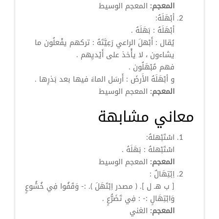
المعجم:
المعجم الوسيط
أبْهَلَهُ:
أبْهَلَهُ : بَهَلَهُ .
يُقال :
أَبْهلَ
الراعي رَعِيَّتَهُ : تركهم يفْعلُون ما
يشاءون ، لا يأْخذ على أَيْديِهم .
فهم مُبْهَلُون .
و أبْهَلَهُ الأَرضَ : أَرسَل الماءَ فيها بعد بَذرِها .
المعجم:
المعجم الوسيط
معاني مشابهة
اسْتَبْهلهُ:
اسْتَبْهلهُ : بَهَلَهُ .
المعجم:
المعجم الوسيط
اِبْتِهَالٌ
:
[ ب هـ ل ]. ( مصدر
اِبْتَهَلَ
). :- وَقَفُوا فِي خُشُوعٍ
وَابْتِهَالٍ :- : فِي تَضَرُّعٍ .
المعجم:
الغني