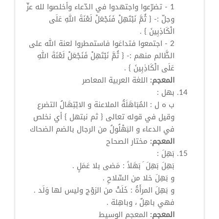
1 - تضرّعوا واجتهدوا في الدّعاء وأخلصوا لله عزّ
وجلّ :- { ثُمَّ نَبْتَهِلْ فَنَجْعَلْ لَعْنَةَ اللهِ عَلَى
الْكَاذِبِينَ } .
2 - اجتمعوا فتداعَوا فاستمطروا لعنة الله على
الظَّالم منهم :- { ثُمَّ نَبْتَهِلْ فَنَجْعَلْ لَعْنَةَ اللهِ
عَلَى الْكَاذِبِينَ } .
المعجم:
اللغة العربية المعاصر
بهل
:
ب ه ل : المُبَاهَلَةُ الملاعنة و الابْتِهَالُ التضرع
وقيل في قوله تعالى { ثم نبتهل } أي نخلص
في الدعاء و البَهْلُولُ من الرجال بالضم الضحاك
المعجم:
مختار الصحاح
بَهِلَ
:
بَهِلَ
بَهِلَ
َ بَهَلاً : مَضى بلا عَمَلٍ .
و
بَهِلَ
خلا من السِّلاحِ .
و
بَهِلَ
المرأَةُ : خَلَتْ من الزوْج وليس لها وَلَد .
فهي باهِلٌ ، وباهِلة .
المعجم:
المعجم الوسيط