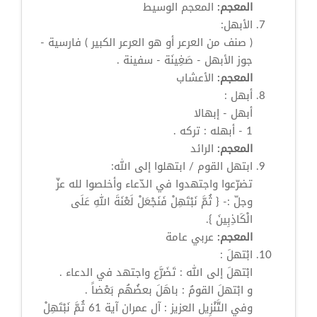
المعجم:
المعجم الوسيط
الأبهل:
( صنف من العرعر أو هو العرعر الكبير ) فارسية -
جوز الأبهل - صَغِينَة - سفينة .
المعجم:
الأعشاب
أبهل
:
أبهل
- إبهالا
1 - أبهله : تركه .
المعجم:
الرائد
ابتهل
القوم / ابتهلوا إلى الله:
تضرّعوا واجتهدوا في الدّعاء وأخلصوا لله عزّ
وجلّ :- { ثُمَّ نَبْتَهِلْ فَنَجْعَلْ لَعْنَةَ اللهِ عَلَى
الْكَاذِبِينَ }.
المعجم:
عربي عامة
ابْتهلَ
:
ابْتهلَ
إلى الله : تَضَرَّع واجتهد في الدعاء .
و
ابْتهلَ
القومُ : باهَلَ بعضُهُم بَعْضاً .
وفي التَّنْزِيل العزيز : آل عمران آية 61 ثُمَّ نَبْتَهِلْ