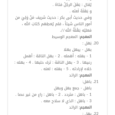
يُقال :
بَهَلَ
الرجُلُ فتاهُ .
و بَهَلَهُ لَعنَه .
وفي حديث أبى بكر : حديث شريف مَنْ وَلِيَ من
أمور الناس شيئاً ، فلم يُعطِهم كتابَ الله ،
فعليْه بَهْلَةُ الله //.
المعجم:
المعجم الوسيط
بَهل
:
بهل
- يبهل بهلا
1 - بهله : أهمله . 2 -
بهل
الناقة : أهمل
رعيها . 3 -
بهل
الناقة : ترك حلبها . 4 - بهله :
خلاه لإرادته . 5 - بهله : لعنه .
المعجم:
الرائد
باهل:
باهل - جمع
بهل
وبهل
1 - باهل : متردد . 2 - باهل : راع من غير عصا .
3 - باهل : الذي لا سلاح معه .
المعجم:
الرائد
بهل
: