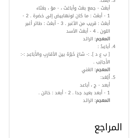
أبْغَث:
أبغث - جمع بغث وأباغث ، - مؤ ، بغثاء
1 - أبغث : ما كان لونهابيض إلى خضرة . 2 -
أبغث : قريب من الأغبر . 3 - أبغث : طائر أغبر
اللون . 4 - أبغث الأسد
المعجم:
الرائد
أباعِدُ
:
[ ب ع د ]. :- شاعَ خَبَرُهُ بين الأقارِبِ والأَبَاعِدِ :-:
الأَجانِب .
المعجم:
الغني
أَبْعَد:
أبعد - ج ،
أباعد
1 - أبعد بعيد جدا . 2 - أبعد : خائن .
المعجم:
الرائد
المراجع