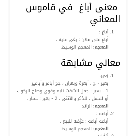
معنى أباغ في قاموس
المعاني
أباغ
:
أباغ
على فلان : بغى عليه .
المعجم:
المعجم الوسيط
معاني مشابهة
بَعير:
بعير - ج ، أبعرة وبعران ، جج
أباعر
وأباعير
1 - بعير : جمل انشقت نابه وقوي وصلح للركوب
أو للحمل . للذكر والأنثى . 2 - بعير : حمار .
المعجم:
الرائد
أباعه
:
أباعه
أباعه
: عرَّضه للبيع .
المعجم:
المعجم الوسيط