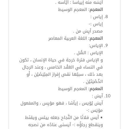
آيَسَه منه إيياساً : أَيْأَسه .
المعجم:
المعجم الوسيط
إياس
:
إياس
:-
مصدر
أيِسَ
من .
المعجم:
اللغة العربية المعاصر
الإياس:
الإياس : السُّل .
و الإياس فترة حَرجة في حياة الإنسان ، تكون
في النساء في العَقْد الخامس ، وعند الرجال
بعد ذلك ، سببُها نقص إِفراز المِبْيَضَيْن ، أَو
الخُصْيَتَيْن .
المعجم:
المعجم الوسيط
آيسَ
:
آيسَ
يُؤيس ، إيآسًا ، فهو مؤيِس ، والمفعول
مؤيَس :-
•
آيس
فلانًا من النَّجاح جعله ييئس ويقنَط
وينقطع رجاؤُه :- آيسنى عنادُه من نصحِه