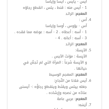
أيس
- يأيس ، أيسا وإياسا
1 -
أيس
منه : قنط ، يئس ، انقطع رجاؤه
المعجم:
الرائد
آس
:
آس
- يؤوس ، أوسا وإياسا
1 - آسه : أعطاه . 2 - آسه : عوضه مما فقده .
3 - آسه : أعانه . 4 -
المعجم:
الرائد
الآيِسة:
الآيِسة : مؤنث الآيس .
و الآيِسة شرعاً : المرأة التي لم تَحِضْ في
حياتها .
المعجم:
المعجم الوسيط
آيس
فلانا من النّجاح:
جعله ييئس ويقنَط وينقطع رجاؤُه :- آيسنى
عنادُه من نصحِه وإِرشاده .
المعجم:
عربي عامة
آيَسَه: