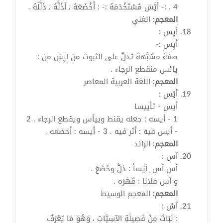
4 . :-
أيَّسَ
مُسْتَخْدَمَهُ :- : أَخْضَعَهُ ، أذَلَّهُ ، ذَلَّلَهُ .
المعجم:
الغني
أيِس
:
أيِس
:-
صفة مشبَّهة تدلّ على الثبوت من
أيِسَ
من :
يائس منقطع الرجاء .
المعجم:
اللغة العربية المعاصر
أيْس
:
أيس
- تأييسا
1 - أيسه : جعله يقنط وييأس ويقطع الرجاء . 2
-
أيس
فيه : أثر فيه . 3 - أيسه : أخضعه .
المعجم:
الرائد
آس
:
آس
آس
ِ أيْساً : ذلَّ وخَضَعَ .
و
آس
فلانا : قَهَرَه .
المعجم:
المعجم الوسيط
آسٌ
:
: نَبَاتٌ مِنْ فَصِيلَةِ الآسِيَّاتِ ، وَهُوَ مَا يُعْرَفُ