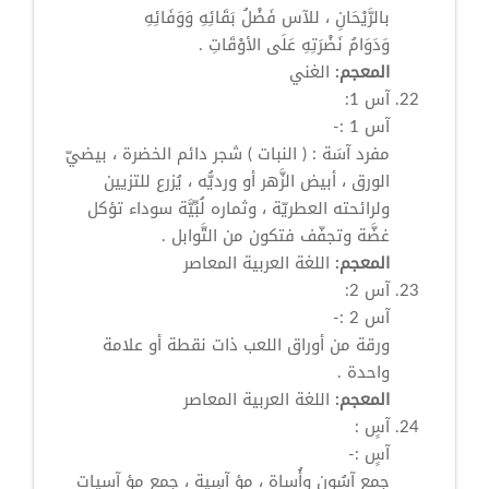
بالرَّيْحَانِ ، للآس فَضْلُ بَقَائِهِ وَوَفَائِهِ
وَدَوَامُ نَضْرَتِهِ عَلَى الأوْقَاتِ .
المعجم:
الغني
آس
1:
آس
1 :-
مفرد آسَة : ( النبات ) شجر دائم الخضرة ، بيضيّ
الورق ، أبيض الزَّهر أو ورديُّه ، يُزرع للتزيين
ولرائحته العطريّة ، وثماره لُبِّيَّة سوداء تؤكل
غضَّة وتجفّف فتكون من التَّوابل .
المعجم:
اللغة العربية المعاصر
آس
2:
آس
2 :-
ورقة من أوراق اللعب ذات نقطة أو علامة
واحدة .
المعجم:
اللغة العربية المعاصر
آسٍ
:
آسٍ
:-
جمع آسُون وأُساة ، مؤ آسِية ، جمع مؤ آسيات