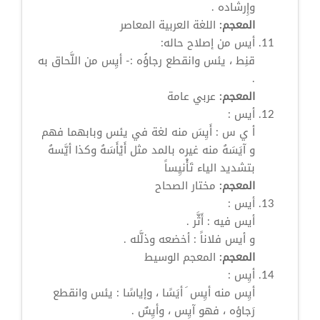
وإِرشاده .
المعجم:
اللغة العربية المعاصر
أيس
من إصلاح حاله:
قنِط ، يئس وانقطع رجاؤُه :-
أيِس
من اللَّحاق به
.
المعجم:
عربي عامة
أيس
:
أ ي س :
أَيِسَ
منه لغة في يئس وبابهما فهم
و آيَسَهُ منه غيره بالمد مثل أَيْأَسَهُ وكذا أيَّسهُ
بتشديد الياء تَأْنيِساً
المعجم:
مختار الصحاح
أيس
:
أيس
فيه : أَثَّر .
و
أيس
فلاناً : أخضعه وذلَّله .
المعجم:
المعجم الوسيط
أيِس
:
أيِس
منه
أيِس
َ أيَسًا ، وإياسًا : يئس وانقطع
رَجاؤه ، فهو
آيِس
، وأيِسٌ .