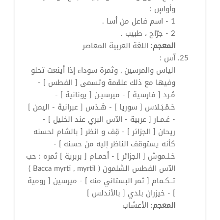
وأواسٍ :
1 - اسم فاعل من أسا .
2 - جرّاح ، طبيب .
المعجم:
اللغة العربية المعاصر
آس
:
الياس والمرسين , وثمرة سوداء إذا أينعت تحلو
وفيها مع ذلك علقمة وتسمى [ الفطس ] -
مُـرد [ فارسية ] - ميرسيـن [ يونانية ] -
حَـمْـبَـلاس [ سوريا ] - هَـدَس [ عبرانية - اليمن ]
- عَـمـار [ عربية - الآس البري عند الخليل ] -
ريحان [ الجزائر ] - قِف و انظر [ بالشام لحسنه
كأنه يستوقف الناظر إليه من حسنه ] -
حَـلـموش [ الجزائر ] - أحمـام [ بربرية ] ثمره : حب
الآس الفطس الشلمون ( Bacca myrti , myrtil )
تــكـمام [ ثمر البستاني منه ] - ميرسين [ رومية
] - خيزران بلدي [ بالأندلس ]
المعجم:
الأعشاب