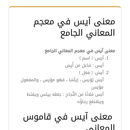
معنى آيس في معجم
المعاني الجامع
معنى آيس في معجم المعاني الجامع
آيس:
( اسم )
آيس
: فاعل من أَيِسَ
آيسَ:
( فعل )
آيسَ
يُؤيس ، إيآسًا ، فهو مؤيِس ، والمفعول
مؤيَس
آيس
فلانًا من النَّجاح : جعله ييئس ويقنَط
وينقطع رجاؤُه
معنى آيس في قاموس
المعاني