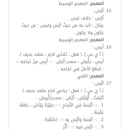
المعجم:
المعجم الوسيط
أَيْسَ
:
أَيْسَ
: خلاف ليس .
يقال : ائتِ به من حيثُ
أيْسَ
وليسَ : من حيث
يَكون ولا يكون .
المعجم:
المعجم الوسيط
أَيِسَ
:
[ أ ي س ]. ( فعل : ثلاثي لازم ، متعد بحرف ).
أَيِسَ
، يَأْيَسُ ، مصدر
أَيْسٌ
. :-
أَيِسَ
مِنْ نَجَاحِهِ :-
: قَطَعَ الأَمَلَ فِي نَجَاحِهِ .
المعجم:
الغني
أيَّسَ
:
[ أ ي س ]. ( فعل : رباعي لازم متعد بحرف ).
أيَّسْتُ ، أُُؤَيِّسُ ،
أَيِّسْ
، مصدرتَأْيِيسٌ .
1 . :- أيَّسَهُ فِي النَّجَاحِ :- : صَيَّرَهُ يَيْأسُ ، جَعَلَهُ
يَقْنِطُ .
2 . :- أيَّسَهُ وَأيَّسَ بِهِ :- : اِحْتَقَرَهُ .
3 . :-
أيَّسَ
فِيهِ :- : أَثَّرَ .