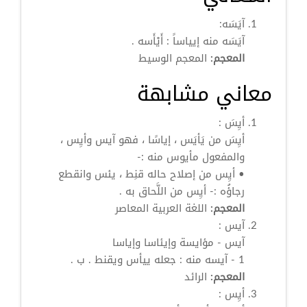
آيَسَه:
آيَسَه منه إيياساً : أَيْأَسه .
المعجم:
المعجم الوسيط
معاني مشابهة
أيِسَ
:
أيِسَ
من يَأيَس ، إياسًا ، فهو
آيس
وأيِس ،
والمفعول مأيوس منه :-
•
أيِس
من إصلاح حاله قنِط ، يئس وانقطع
رجاؤُه :-
أيِس
من اللَّحاق به .
المعجم:
اللغة العربية المعاصر
آيس
:
آيس
- مؤايسة وإيئاسا وإياسا
1 - آيسه منه : جعله ييأس ويقنط . ب .
المعجم:
الرائد
أيِس
: