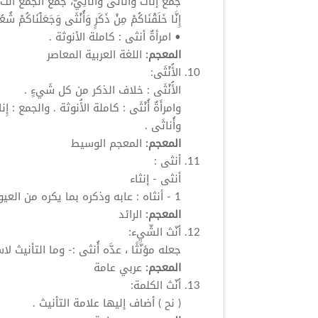
جمع إناث وأناثَى وأناثِيّ، جمع الجمع
أُنُث
إِنَّا خَلَقْنَاكُمْ مِنْ ذَكَرٍ وَأُنْثَى وَجَعَلْنَاكُمْ شُعُ
• امرأةٌ
أنثى
: كاملة الأنوثة .
المعجم:
اللغة العربية المعاصر
الأُنْثَى:
الأُنْثَى : خلاف الذكر من كل شَيءٍ .
وامرأَةٌ
أُنْثَى
: كاملة الأُنوثة . والجمع : إِن
وأُناثَى .
المعجم:
المعجم الوسيط
أنثى
:
أنثى
- إنثاء
1 - أنثاه : عابه وذكره بما يكره من العيوب . 2 -
المعجم:
الرائد
أنّث
الشّيء:
جعله مؤنَّثًا ، عدَّه
أُنثى
:- وما التأنيث لا
المعجم:
عربي عامة
أنّث
الكلمة:
( نح ) أضاف إليها علامة التأنيث .