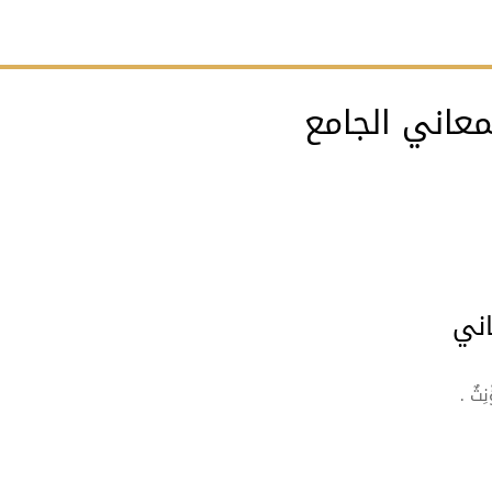
عاني الجامع
ني
ِثٌ .