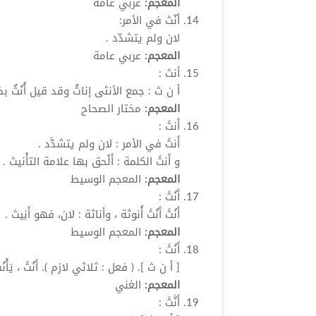
المعجم:
عربي عامة
أنّث
في الأمر:
لان ولم يتشدّد .
المعجم:
عربي عامة
أنث
:
أ ن ث : جمع الأنثى إناثٌ وقد قيل
أُنُثٌ
بض
المعجم:
مختار الصحاح
أَنثَ
:
أَنثَ
في الأمر : لان ولم يتشدَّد .
و
أَنثَ
الكلمة : أَلْحق بها علامة التأْنيث .
المعجم:
المعجم الوسيط
أَنُثَ
:
أَنُثَ
أَنُثَ
أُنوثة
، وأناثة : لان، فهو أَنِيث .
المعجم:
المعجم الوسيط
أَنُثَ
:
[ أ ن ث ]. ( فعل : ثلاثي لازم ).
أَنُثَ
، يَأْ
المعجم:
الغني
أَنَّثَ
: