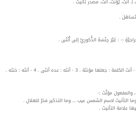
 ).
أَنَّثَ
، يُؤَنِّثُ،
أَنِّثْ
، مصدر تَأْنيثٌ .
تَساهَلَ .
 جِراحِيَّةٍ :- : غَيَّرَ جِنْسَهُ الذُّكورِيَّ إلى
أُنْثَى
.
أنث
الكلمة : جعلها مؤنثة . 3 - أنثه : عده
أنثى
. 4 - أنثه : خنثه .
 ، والمفعول مؤنَّث :-
وما التأنيث لاسم الشمس عيب ... وما التذكير فخرٌ للهلالِ .
يها علامة التأنيث .