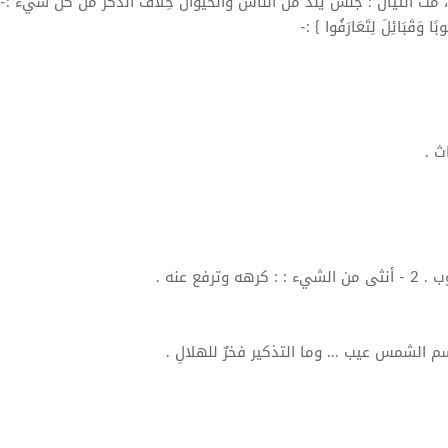
، مث أنثيان : جنس يلد من الناس والحيوان خِلاف الذَّكر من كلِّ شيء :- 
وبًا وَقَبَائِلَ لِتَعَارَفُوا } :-
اث .
أنثى
من الشيء : : كرهه وترفع عنه .
سم الشمس عيب ... وما التذكير فخرٌ للهلالِ .