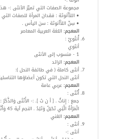
أُنوثة
:-
مجموعة الصفات التي تميِّز الأنثى :- هذه
• اللاَّأنوثة : فقدان المرأة للصفات التي ت
• سِنّ اللاَّأنوثة : سن اليأس .
المعجم:
اللغة العربية المعاصر
أُنثَويّ
:
أنثوي
1 - منسوب إلى الأنثى
المعجم:
الرائد
أنثى
كاملة ( في طائفة النحل ):
أنثى
النحل التي تكون أعضاؤها التناسلي
المعجم:
عربي عامة
أُنْثَى
:
جمع : إِناثٌ . [ أ ن ث ]. :- الأُنْثَى وَالذَّكَرُ :-
الْمَرْأَةُ الَّتِي تَحْبَلُ وَتَلِدُ . النجم آية 45 وَأَنَّهُ خَلَقَ الزَّوْجَيْنِ الذَّكَرَ والأُنثَى ( قرآن ).
المعجم:
الغني
أنثى
:
أنثى
:-