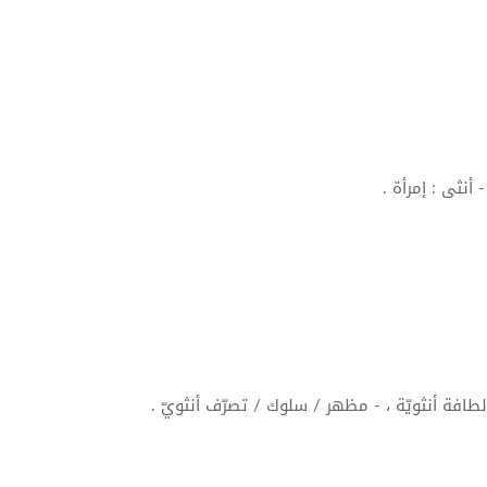
أنثى
: إمرأة .
- لطافة أنثويّة ، - مظهر / سلوك / تصرّف
أنثويّ
.