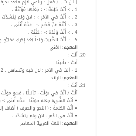
[ أ ن ث ]. ( فعل : رباعي لازم متعد بحرف
1 . :-
أَنَّثَ
كَلِمَةً :- : جَعَلَها مُؤَنَّثَةً .
2 . :-
أَنَّثَ
في الأمْرِ :- : لانَ وَلم يَتَشَدَّدْ، 
3 . :- أَنَّثَهُ عَنْ قَصْدٍ :- : عَدَّهُ
أُنْثَى
.
4 . :-
أَنَّثَ
وَلَدَهُ :- : خَنَّثَهُ .
5 . :-
أَنَّثَ
الطَّبيبُ وَلَداً بَعْدَ إِجْراءِ عَمَلِيَّةٍ
المعجم:
الغني
أَنُث
:
أنث
- تأنيثا
1 -
أنث
في الأمر : لان فيه وتساهل . 2 -
المعجم:
الرائد
أنَّثَ
:
أنَّثَ
/
أنَّثَ
في يؤنِّث ، تأنيثًا ، فهو مؤنِّث
•
أنَّث
الشَّيءَ جعله مؤنَّثًا ، عدَّه
أُنثى
:- 
•
أنَّث
الكلمةَ : ( النحو والصرف ) أضاف إل
•
أنَّث
في الأمر : لان ولم يتشدّد .
المعجم:
اللغة العربية المعاصر