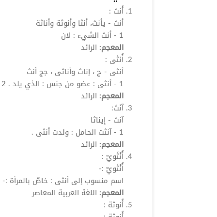
أَنث
:
أنث
- يأنث، أنثا وأنوثة وأناثة
1 -
أنث
الشيء : لان
المعجم:
الرائد
أُنثَى
:
أنثى
- ج ، إناث وأناثى ، جج
أنث
1 -
أنثى
: عضو من جنس : الذي يلد . 2 -
المعجم:
الرائد
آنَث:
آنث - إيناثا
1 - آنثت الحامل : ولدت
أنثى
.
المعجم:
الرائد
أُنْثَويّ
:
أُنْثَويّ
:-
اسم منسوب إلى
أنثى
: خاصّ بالمرأة :
المعجم:
اللغة العربية المعاصر
أُنوثة
: