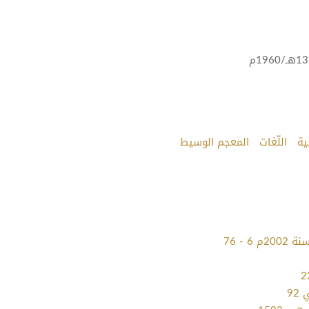
ية
اللّغات
المعجم الوسيط
 - 76
92