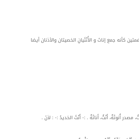
متين كأنه جمع إناث و الأُنْثَيانِ الخصيتان والأذنان أيضا
نُثُ، مصدر
أُنوثَةٌ
،
أَنْثٌ
، أَناثَةٌ . :-
أَنُثَ
الحَديدُ :- : لاَنَ .