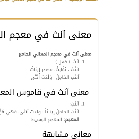
معنى آنث في معجم الم
معنى آنث في معجم المعاني الجامع
آنَثَ:
( فعل )
آنَثَتْ
، تُؤَانِثُ، مصدر
إِينَاثٌ
آنَثَتِ
الحَامِلُ : وَلَدَتْ أُنْثَى
معنى آنث في قاموس المعا
آنَثَتِ:
آنَثَتِ الحاملُ إيناثاً : ولدت أنثى، فهي مُؤْن
المعجم:
المعجم الوسيط
معاني مشابهة