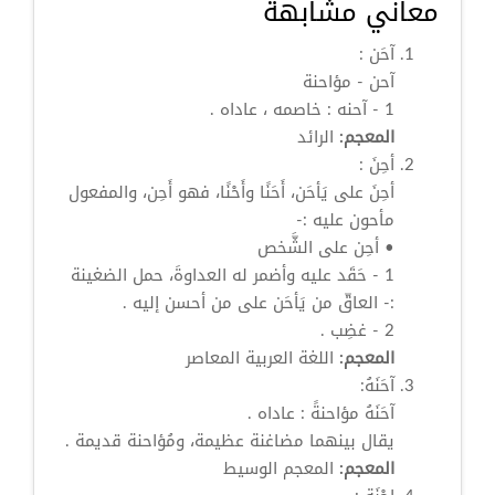
معاني مشابهة
آحَن
:
آحن
-
مؤاحنة
1 - آحنه : خاصمه ، عاداه .
المعجم:
الرائد
أحِنَ
:
أحِنَ
على يَأحَن، أَحَنًا وأَحْنًا، فهو
أَحِن
، والمفعول
مأحون
عليه :-
•
أحِن
على الشَّخص
1 - حَقَد عليه وأضمر له العداوةَ، حمل الضغينة
:- العاقّ من يَأحَن على من أحسن إليه .
2 - غضِب .
المعجم:
اللغة العربية المعاصر
آحَنَهُ:
آحَنَهُ
مؤاحنةً
: عاداه .
يقال بينهما مضاغنة عظيمة، ومُؤاحنة قديمة .
المعجم:
المعجم الوسيط