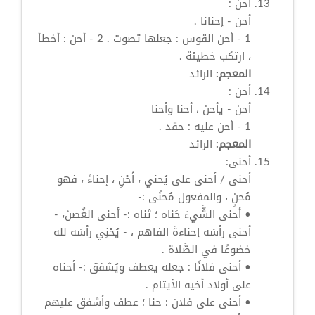
أحن
:
أحن
- إحنانا .
1 -
أحن
القوس : جعلها تصوت . 2 -
أحن
: أخطأ
، ارتكب خطيئة .
المعجم:
الرائد
أحن
:
أحن
- يأحن ، أحنا وأحنا
1 -
أحن
عليه : حقد .
المعجم:
الرائد
أحنى:
أحنى / أحنى على يُحني ،
أَحْنِ
، إحناءً ، فهو
مُحنٍ ، والمفعول مُحنًى :-
• أحنى الشَّيءَ حَناه ؛ ثناه :- أحنى الغُصنَ، -
أحنى رأسَه إحناءةَ الفاهم ، - يُحْنِي رأسَه لله
خضوعًا في الصَّلاة .
• أحنى فلانًا : جعله يعطف ويُشفق :- أحناه
على أولاد أخيه الأيتام .
• أحنى على فلان : حنا ؛ عطف وأشفق عليهم