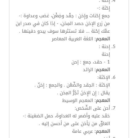
إِحْنَة
:
إِحْنَة
:-
جمع إِحْنات وإِحَن : حِقْد وضِغْن، غضب وعداوة :-
من زرع الإحَن حصد المِحَن، - إذا كان في صدر ابن
عمِّك
إحْنة
... فلا تستثرها سوف يبدو دفينها .
المعجم:
اللغة العربية المعاصر
إِحنة
:
إحنة
1 - حقد، جمع : إحن
المعجم:
الرائد
الإحْنَة:
الإحْنَة : الحِقد والضِّعْن . والجمع : إِحَنٌ .
يقال : إِن الإِحَنَ تَجُرُّ المِحَن .
المعجم:
المعجم الوسيط
أحن
على الشّخص:
حَقَد عليه وأضمر له العداوةَ، حمل الضغينة :-
العاقّ من يَأحَن على من أحسن إليه .
المعجم:
عربي عامة