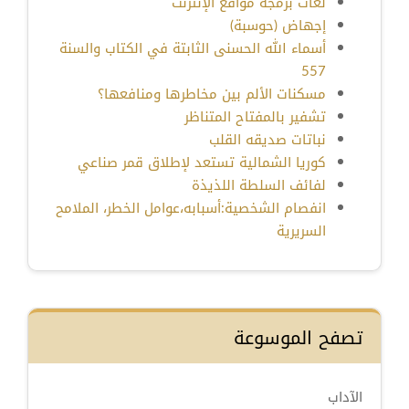
لغات برمجة مواقع الإنترنت
إجهاض (حوسبة)
أسماء الله الحسنى الثابتة في الكتاب والسنة
557
مسكنات الألم بين مخاطرها ومنافعها؟
تشفير بالمفتاح المتناظر
نباتات صديقه القلب
كوريا الشمالية تستعد لإطلاق قمر صناعي
لفائف السلطة اللذيذة
انفصام الشخصية:أسبابه،عوامل الخطر، الملامح
السريرية
تصفح الموسوعة
الآداب