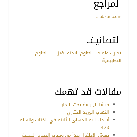
المراجع
alabkari.com
التصانيف
تجارب علمية
العلوم البحتة
فيزياء
العلوم
التطبيقية
مقالات قد تهمك
منشأ اليابسة تحت البحار
التهاب الوريد الخثاري
أسماء الله الحسنى الثابتة في الكتاب والسنة
473
تفوق الأطفال يبدأ من وجبات الصباح الصحية