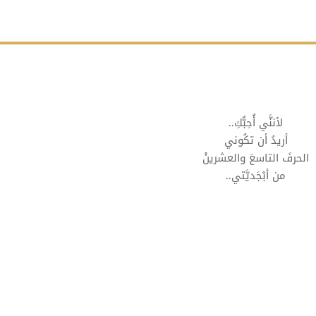
لأننَّي أُحِبُّكِ..
أريدُ أن تكُوني
الحرفَ التاسعَ والعشرينْ
من أبْجَديَّتي..