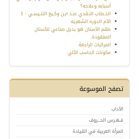
أسبابه وعلاجه؟
الخـطاب النـقدي عنـد ابـن وكـيع التنـيسـي - 1
الآم الدوره الشهريه
طقم الأسنان هو بديل صناعي للأسنان
المفقودة.
المركبات الراجعة
مكونات الحاسب الآلي
تصفح الموسوعة
الآداب
فـهـرس الحـــروف
المرأة العربية في القيادة