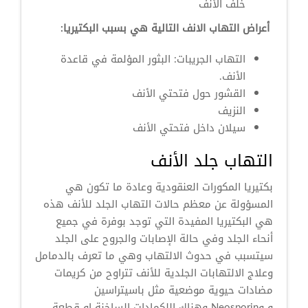
خلف الأنف
أعراض التهاب الانف التالية هي بسبب البكتيريا:
التهاب الجريبات: البثور المؤلمة في قاعدة
الأنف.
القشور حول فتحتي الأنف
النزيف
سيلان داخل فتحتي الأنف
التهاب جلد الأنف
بكتيريا المكورات العنقودية وعادة ما تكون هي
المسؤولة عن معظم حالات التهاب الجلد للأنف هذه
هي البكتيريا المفيدة التي توجد بوفرة في جميع
أنحاء الجلد وفي حالة الإصابات والجروح على الجلد
سيتسبب في حدوث الالتهاب وهي ما تعرف بالدمامل
وعلاج الالتهابات الجلدية للأنف تتراوح من كريمات
مضادات حيوية موضعية مثل باسيتراسين
و وNeosporin وهناك اللكمادات الساخنة او قطعة