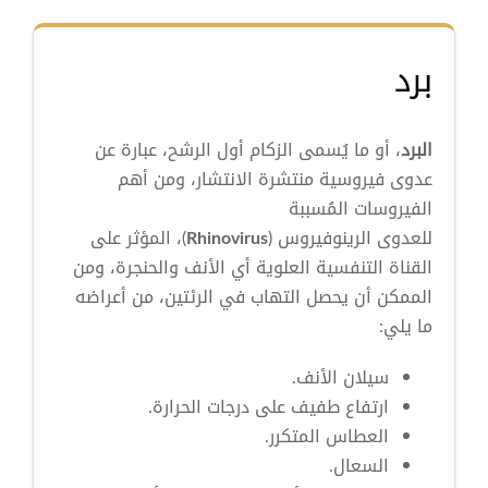
برد
البرد
، أو ما يُسمى الزكام أول الرشح، عبارة عن
عدوى فيروسية منتشرة الانتشار، ومن أهم
الفيروسات المُسببة
للعدوى الرينوفيروس (
Rhinovirus
)، المؤثر على
القناة التنفسية العلوية أي الأنف والحنجرة، ومن
الممكن أن يحصل التهاب في الرئتين، من أعراضه
ما يلي:
سيلان الأنف.
ارتفاع طفيف على درجات الحرارة.
العطاس المتكرر.
السعال.