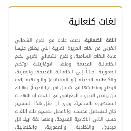
لغات كنعانية
اللغة الكنعانية،
تصف عادة مع الفرع الشمالي
الغربي من لغات الجزيرة العربية التي يطلق عليها
عادة اللغات السامية، والفرع الشمالي الغربي يضم
الكنعانية القديمة ومنها الأوغاريتية (وتضم
العمورية أحياناً إلى الكنعانية القديمة) والعبرية،
والكنعانية الحديثة (أو الفينيقية) والبونيقية (لغة
قرطاج ومنطقتها في شمال افريقيا قديماً)، وهناك
من يرفض التجزيء الجغرافي في اللغات أو اللهحات
المشهورة بالسامية، ويرى أن مثل هذا التقسيم
كان للتسهيل فحسب، والأفضل تقسيم تلك اللغات
حسب الآتي: الأكادية القديمة، ومنها لغة ابيلا (تل
مرديخ)، والأكادية، والعمورية، والكنعانية،