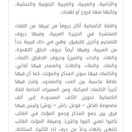
والآرامية، والعربية، والعربية الجنوبية والحبشية،
ولكنها منها فروع أو لهجات.
واللغة الكنعانية أكثر حروفاً من غيرها من اللغات
المنتشرة في الجزيرة العربية، وفيها حروف
للتضخيم وأخرى للترقيق، وهي في ذلك قريبة جداً
من العربية، وفيها أيضاً حروف الحلق (الهمزة،
والهاء، والحاء، والعين) وحروف الاطباق (الصاد،
والضاد، والطاء، والظاء)، والمصدر فيها ثلاثي،
والكلمات فيها سوى المذكر والمؤنث، كما أن فيها
علاقة عكسية بين العدد والمعدود، وتنذر فيها
أخيراً الكلمات المركبة، ومن المميزات الخاصة للغة
الكنعانية تحويل الألف الممدودة إلى ألف
مضمومة (فاعل = فوعل، راش = روش) وليس فيها
فرق بين جمع المذكر وجمع المؤنث في الغائب
(كتبوا تعني كتبوا وكتبن)، وصيغة المؤنث الغائب
تنتهي بالهاء بدلاً من حرف تاء التأنيث الساكنة،