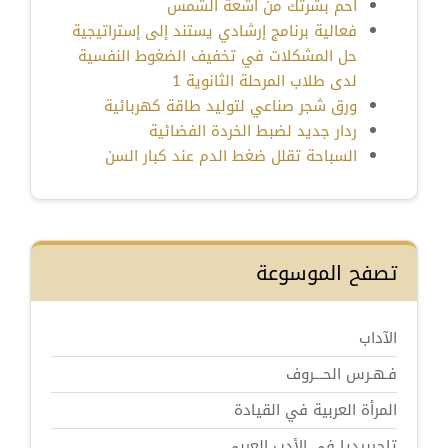
احم بشرتك من أشعة الشمس
فعالية برنامج إرشادي يستند إلى إستراتيجية
حل المشكلات في تخفيف الضغوط النفسية
لدى طلاب المرحلة الثانوية 1
ورق شجر صناعي لتوليد طاقة كهربائية
ردار جديد لضبط الخردة الفضائية
السباحة تقلل ضغط الدم عند كبار السن
تصفح الموسوعة
الآداب
فـهـرس الحـــروف
المرأة العربية في القيادة
تاجيبيديا في الأدب العربي