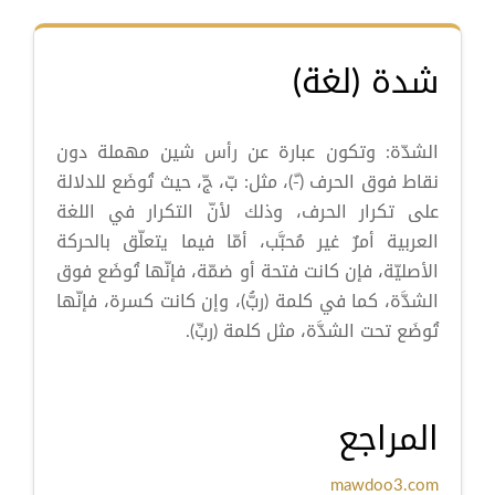
شدة (لغة)
الشدّة: وتكون عبارة عن رأس شين مهملة دون
نقاط فوق الحرف (-ّ)، مثل: بّ، جّ، حيث تُوضَع للدلالة
على تكرار الحرف، وذلك لأنّ التكرار في اللغة
العربية أمرٌ غير مُحبَّب، أمّا فيما يتعلّق بالحركة
الأصليّة، فإن كانت فتحة أو ضمّة، فإنّها تُوضَع فوق
الشدَّة، كما في كلمة (ربُّ)، وإن كانت كسرة، فإنّها
تُوضَع تحت الشدَّة، مثل كلمة (ربِّ).
المراجع
mawdoo3.com