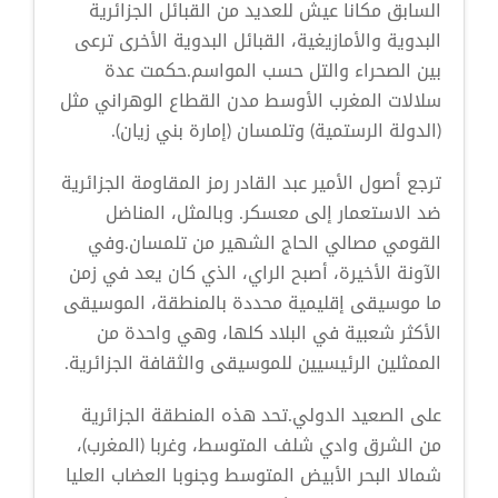
السابق مكانا عيش للعديد من القبائل الجزائرية
البدوية والأمازيغية، القبائل البدوية الأخرى ترعى
بين الصحراء والتل حسب المواسم.حكمت عدة
سلالات المغرب الأوسط مدن القطاع الوهراني مثل
(الدولة الرستمية) وتلمسان (إمارة بني زيان).
ترجع أصول الأمير عبد القادر رمز المقاومة الجزائرية
ضد الاستعمار إلى معسكر. وبالمثل، المناضل
القومي مصالي الحاج الشهير من تلمسان.وفي
الآونة الأخيرة، أصبح الراي، الذي كان يعد في زمن
ما موسيقى إقليمية محددة بالمنطقة، الموسيقى
الأكثر شعبية في البلاد كلها، وهي واحدة من
الممثلين الرئيسيين للموسيقى والثقافة الجزائرية.
على الصعيد الدولي.تحد هذه المنطقة الجزائرية
من الشرق وادي شلف المتوسط، وغربا (المغرب)،
شمالا البحر الأبيض المتوسط وجنوبا العضاب العليا