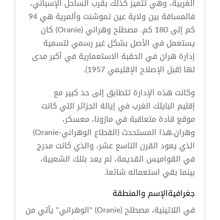
الغربية، وهي تتميز كذلك بقرب الساحل الإسباني،
فالمسافة بين ولاية عين تموشنت وألمرية هي 94
كم إلى 180 كم. مصطلح وهراني (Oranie) كان
يستعمل في الأصل بشكل غير رسمي لتسمية
إدارة هران في الحقبة الاستعمارية في أكبر مدى
لها (قبل الإصلاح الإقليمي 1957).
وكانت هذه الإدارة تتطابق إلى حد كبير مع
إقليم البايلك الغرب في إيالة الجزائر التي كانت
موقع قادة متعاقبة في مازونا، معسكر،
وهران.هذا المستحدث (القطاع الوهراني-Oranie)
الذي يعود القرن التاسع عشر، والذي كانت مدرج
في القواميس القديمة، لم يعد بتلك الشعبية،
بينما بقي استعماله شائعا.
جغرافيةالإسم والمنطقة
في اللاتينية، مصطلح (Oranie) "الوهراني" يأتي من