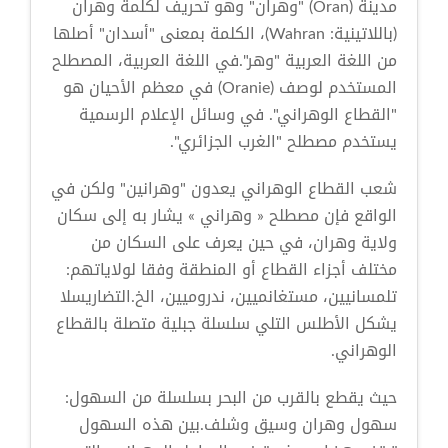
مدينة (Oran) "وهران" وهو تحريف لكلمة وهران
(باللاتينية: Wahran)، الكلمة بمعنى "أسدان" أصلها
من اللغة العربية "وهر".في اللغة العربية، المصطلح
المستخدم لوصف (Oranie) في معظم الأحيان هو
"القطاع الوهراني". في وسائل الإعلام الرسمية
يستخدم مصطلح "الغرب الجزائري".
شعب القطاع الوهراني يعدون "وهرانين" ولكن في
الواقع فإن مصطلح « وهراني » يشار به إلى سكان
ولاية وهران، في حين يعرف على السكان من
مختلف أجزاء القطاع أو المنطقة وفقا لولاياتهم:
تلمسانيين، مستغانميين، ندروميين، الخ.التضاريسلا
يشكل الأطلس التلي سلسلة جبلية متصلة بالقطاع
الوهراني.
حيث يقطع بالقرب من البحر بسلسلة من السهول:
سهول وهران وسيق وشلف.بين هذه السهول