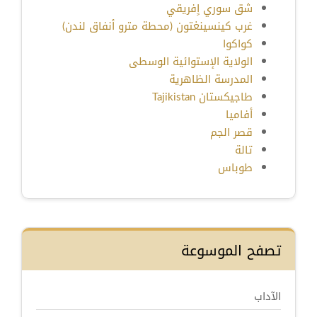
شق سوري اٍفريقي
غرب كينسينغتون (محطة مترو أنفاق لندن)
كواكوا
الولاية الإستوائية الوسطى
المدرسة الظاهرية
طاجيكستان Tajikistan
أفاميا
قصر الجم
تالة
طوباس
تصفح الموسوعة
الآداب