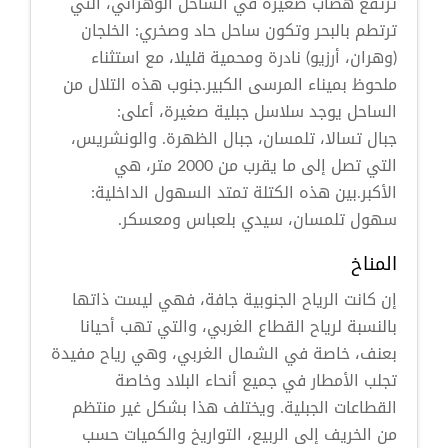
ترتفع هضاب صغيرة في الساحل الوهراني، التي
ترتطم بالبحر وتكون ساحل حاد وصخري: الخلجان
(وهران، أرزيو) نادرة ومحمية قليلا، مع استثناء
ملحوظ بميناء المرسى الكبير.جنوب هذه التلال من
الساحل يوجد سلاسل جبلية صغيرة، أعلى:
جبال تسالا، تلمسان، جبال الظهرة. والونشريس،
التي تصل إلى ما يقرب من 2000 متر، هي
الأكبر.بين هذه الكتلة تمتد السهول الداخلية:
سهول تلمسان، سيدي بلعباس ومعسكر.
المناخ
إن كانت الرياح الجنوبية جافة، فهي ليست ذاتها
بالنسبة لرياح القطاع الغربي، والتي تهب أحيانا
بعنف، خاصة في الشمال الغربي، وهي رياح مفيدة
تجلب الأمطار في جميع أنحاء البلاد وخاصة
القطاعات الجبلية. ويختلف هذا بشكل غير منتظم
من الخريف إلى الربيع، التواريخ والكميات حسب