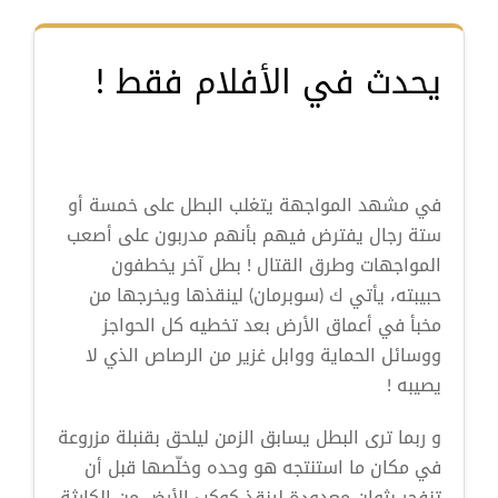
يحدث في الأفلام فقط !
في مشهد المواجهة يتغلب البطل على خمسة أو
ستة رجال يفترض فيهم بأنهم مدربون على أصعب
المواجهات وطرق القتال ! بطل آخر يخطفون
حبيبته، يأتي ك (سوبرمان) لينقذها ويخرجها من
مخبأ في أعماق الأرض بعد تخطيه كل الحواجز
ووسائل الحماية ووابل غزير من الرصاص الذي لا
يصيبه !
و ربما ترى البطل يسابق الزمن ليلحق بقنبلة مزروعة
في مكان ما استنتجه هو وحده وخلّصها قبل أن
تنفجر بثوانٍ معدودة لينقذ كوكب الأرض من الكارثة