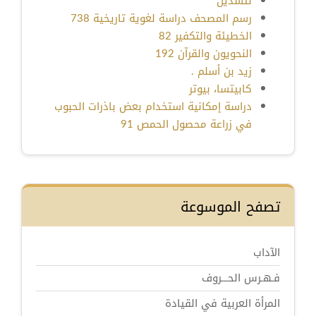
نثسديل
رسم المصحف دراسة لغوية تاريخية 738
الخطيئة والتكفير 82
النحويون والقرآن 192
زيد بن أسلم .
كابيتسا، بيوتر
دراسة إمكانية استخدام بعض باذرات الحبوب
في زراعة محصول الحمص 91
تصفح الموسوعة
الآداب
فـهـرس الحـــروف
المرأة العربية في القيادة