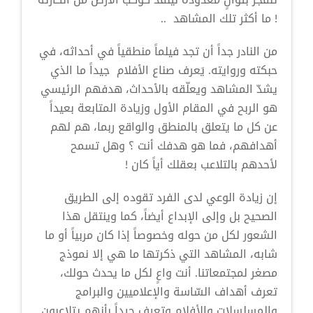
! ما أكثر تلك المشاهد ..
من النادر جداً أن تجد فيلماً منطقياً في أحداثه، في
حبكته وروايته. يَعرف صناع الأفلام جيداً ما الذي
يشدّ المشاهد ويعلّقه بالأحداث، هدفهم الرئيسي
هو الربح في المقام الأول وزيادة المتابعة بعيداً
عن كل ما يتعلق بالمنطق والواقع ربما، هم لهم
أهدافهم، فما هو هدفك أنت ؟ وهل تسمح
لأحدهم بالتلاعب بعقلك أياً كان !
إن زيادة الوعي لدى الفرد تقوده إلى الطريق
الصحيح بل وإلى الإبداع أيضاً، كما وينتقل هذا
الشعور لكل من حوله وخصوصاً إذا كان مربياً أو ما
شابه، المشاهد التي ذكرتها ما هي إلا نموذج
مصغر لمجتمعاتنا. أنت واعٍ لكل ما يحدث حولك،
تعرف أهداف السّاسة والإعلاميين والبرامج
والمسلسلات والأفلام وتعرف جيداً بأنهم يتلاعبون