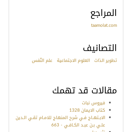
المراجع
taamolat.com
التصانيف
تطوير الذات
العلوم الاجتماعية
علم النّفس
مقالات قد تهمك
فيروس نبات
كتاب الايمان 1328
الابـتهـاج فـي شرح المنهاج للامـام تقـي الـدين
علـي بـن عبـد الكـافـي - 663