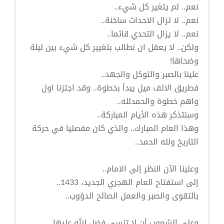
نعم.. لم يتغير كل شيء..
نعم.. لا تزال الاحداث ساخنة..
نعم.. لا يزال التحدي قائما..
ولكن.. لا يعقل ان نطالب بتغيير كل شيء بين ليلة
وضحاها!
علينا بالصبر والتوكل والجهد..
فطريق الالف ميل يبدأ بخطوة.. وقد اجتزنا اول
واهم خطوة والحمدلله..
وسنتذكر هذه الأيام المباركة..
وهذا العام المبارك.. والذي كان مفصليا في حركة
التاريخ ولله الحمد..
وعلينا الآن النظر إلى الامام..
إلى استفتاح العام الهجري الجديد، 1433..
بالتقوى والصبر والعمل الصالح الدؤوب..
وعلى الشعوب أن لا تنسى فضل الله عليها..