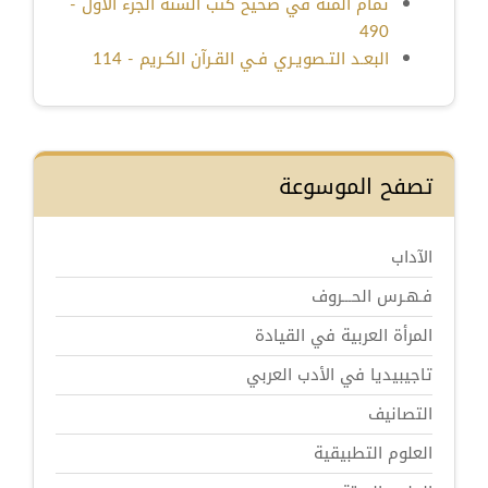
تمام المنة في صحيح كتب السنة الجزء الأول -
490
البعـد التـصويـري فـي القـرآن الكـريم - 114
تصفح الموسوعة
الآداب
فـهـرس الحـــروف
المرأة العربية في القيادة
تاجيبيديا في الأدب العربي
التصانيف
العلوم التطبيقية