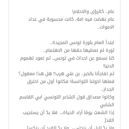
عام.. كالرؤى والاحلام!
عام نهضت فيه امة، كانت محسوبة في عداد
الاموات..
ابتدأ العام بثورة تونس المجيدة..
ثورة لم نعطيها حقها من الاهتمام..
كنا نسمع عن احداث في تونس.. ثم نعود لهموم
الدنيا!
ثم تفاجأنا بالخبر.. بن علي هرب!! هل هذا معقول؟
فعلها اخوتنا التوانسة! فكانوا أول من اخترق
الجدار..
وكانوا مصداق قول الشاعر التونسي ابي القاسم
الشابي
إذا الشعبُ يومًا أراد الحياة،، فلا بدّ أن يستجيب
القدرْ
ولا بدَّ لليل أن ينجلي،، ولا بدّ للقيد أن ينكسرْ