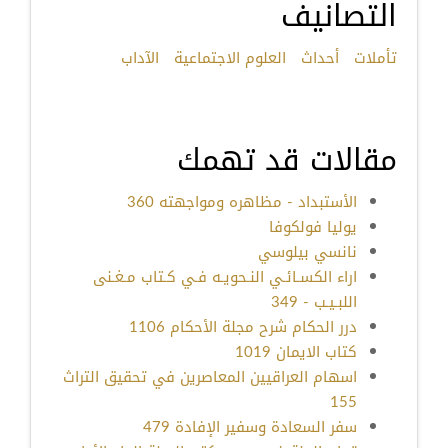
التصانيف
تأملات
أحداث
العلوم الاجتماعية
الآداب
مقالات قد تهمك
الأستبداد - مظاهره ومواجهته 360
يوليا فولكوفا
نانسي بيلوسي
اراء الكسـائـي النـحويـه فـي كـتاب مـغـنى
اللبـيـب - 349
درر الحكام شرح مجلة الأحكام 1106
كتاب الايمان 1019
اسهام العراقيين المعاصرين في تحقيق التراث
155
سفر السعادة وسفير الإفادة 479