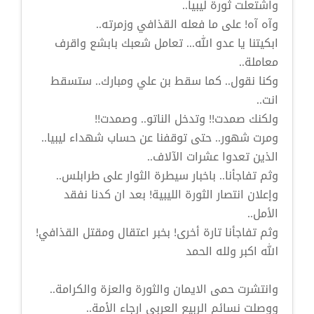
واشتعلت ثورة ليبيا..
وآه آه! على ما فعله القذافي وزمرته..
ابكيتنا يا عدو الله... تعامل شعبك بابشع واقرف
معاملة..
وكنا نقول.. كما سقط بن علي ومبارك.. ستسقط
انت..
ولكنك صمدت!! وتدخل الناتو.. وصمدت!!
ومرت شهور.. حتى توقفنا عن حساب شهداء ليبيا..
الذين تعدوا عشرات الآلاف..
وثم تفاجأنا.. باخبار سيطرة الثوار على طرابلس..
وإعلان انتصار الثورة الليبية! بعد ان كدنا نفقد
الأمل..
وثم تفاجأنا تارة أخرى! بخبر اعتقال ومقتل القذافي!
الله اكبر ولله الحمد
وانتشرت حمى الايمان والثورة والعزة والكرامة..
ووصلت نسائم الربيع العربي ارجاء الأمة..