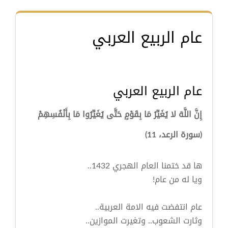
عام الربيع العربي
عام الربيع العربي
إِنَّ اللَّهَ لا يُغَيِّرُ مَا بِقَوْمٍ حَتَّى يُغَيِّرُوا مَا بِأَنْفُسِهِمْ
(سورة الرعد، 11)
ها قد ختمنا العام الهجري 1432..
ويا له من عام!
عام انتفضت فيه الامة العربية..
وثارت الشعوب.. وتغيرت الموازين..