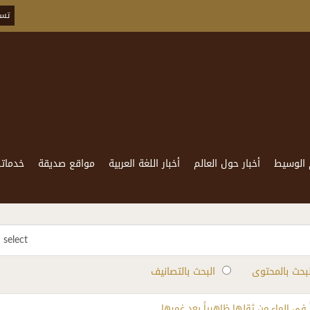
تسج
 الوسيط
أخبار حول العالم
أخبار اللغة العربية
مواقع صديقة
خدماتن
select
لبحث بالمحتوى
البحث بالتصانيف
 في الماء من ثقلها ظاهرياً بعد غمرها