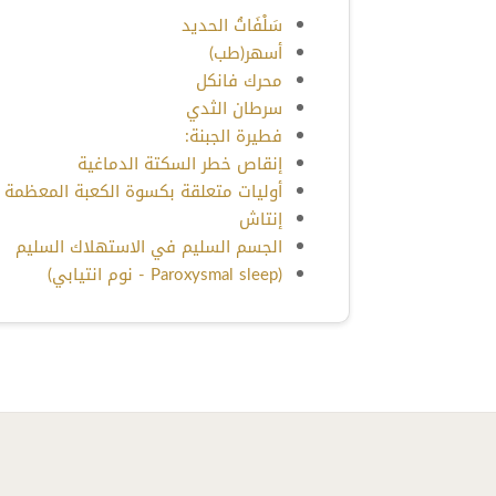
سَلْفَاتُ الحديد
أسهر(طب)
محرك فانكل
سرطان الثدي
فطيرة الجبنة:
إنقاص خطر السكتة الدماغية
أوليات متعلقة بكسوة الكعبة المعظمة
إنتاش
الجسم السليم في الاستهلاك السليم
(Paroxysmal sleep - نوم انتيابي)