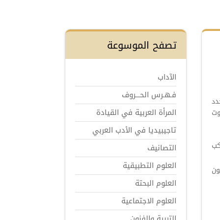
تصفح الموسوعة
الآداب
فـهـرس الحـــروف
دد
المرأة العربية في القيادة
وت
تاجيبيديا في الأدب العربي
كب
التصانيف
العلوم التطبيقية
ون
العلوم البحتة
العلوم الاجتماعية
التربية والفنون