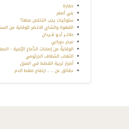
حفارة
بني أصفر
سلوكيات يجب التخلص منها؟
القهوة والشاي الاخضر للوقاية من السك
طائــر أبــو قــردان
مبخر دوراني
الوقايةُ من إصابات الدِّماغ الرَّضية - الصف
التهاب الشغاف الجرثومي
أضرار تربية القطط في المنزل
حقائق عن .. .. ارتفاع ضغط الدم