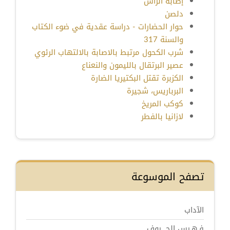
إصابة الرأس
دلصن
حوار الحضارات - دراسة عقدية في ضوء الكتاب
والسنة 317
شرب الكحول مرتبط بالاصابة بالالتهاب الرئوي
عصير البرتقال بالليمون والنعناع
الكزبرة تقتل البكتيريا الضارة
البرباريس، شجيرة
كوكب المريخ
لازانيا بالفطر
تصفح الموسوعة
الآداب
فـهـرس الحـــروف