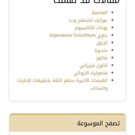
مقالات قد تهمك
العاصفة
موزايك (متصفح وب)
يودات الكالسيوم
جاوي Imperatoria Ostruthium
الزنبق
حنديرة
مالتوز
قانون فيزيائي
فاصولياء الازوكي
الهجمات الأخيرة ستهز الثقة بتطبيقات الإنترنت
والسحاب
تصفح الموسوعة