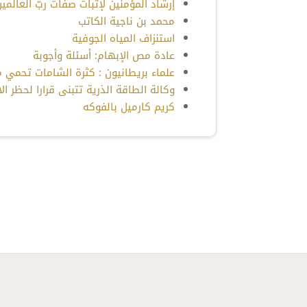
إرشاد المؤمنين لإثبات صفات ربّ العالمين 09
محمد بن ناجية الكاتب
استنزاف المياه الجوفية
عادة مص الإبهام: أسئلة وأجوبة
علماء بريطانيون : كثرة الشامات تحمي م
وكالة الطاقة الذرية تتبنى قرارا لحظر ا
كريم كارميل بالفوكه