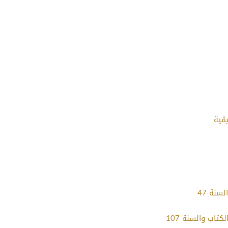
قية
سنة 47
تاب والسنة 107