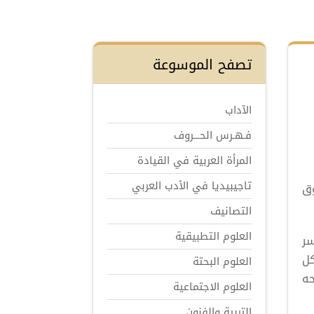
تصفح الموسوعة
الآداب
فـهـرس الحـــروف
المرأة العربية في القيادة
تاجيبيديا في الأدب العربي
وق
التصانيف
العلوم التطبيقية
سر
كل
العلوم البحتة
حه
العلوم الاجتماعية
التربية والفنون