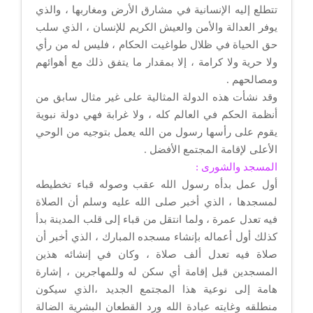
تتطلع إليه الإنسانية في مشارق الأرض ومغاربها ، والذي
يوفر العدالة والأمن والعيش الكريم للإنسان ، الذي سلب
حق الحياة في ظلال طواغيت الحكام ، فليس له من رأي
ولا حرية ولا كرامة ، إلا بمقدار ما يتفق ذلك مع أهوائهم
ومصالحهم .
وقد نشأت هذه الدولة المثالية على غير مثال سابق من
أنظمة الحكم في العالم كله ، ولا غرابة فهي دولة نبوية
يقوم على رأسها رسول من الله يعمل بتوجيه من الوحي
الأعلى لإقامة المجتمع الأفضل .
المسجد والشورى :
أول عمل بدأه رسول الله عقب وصوله قباء تخطيطه
لمسجدها ، الذي أخبر صلى الله عليه وسلم أن الصلاة
فيه تعدل عمرة ، ولما انتقل من قباء إلى قلب المدينة بدأ
كذلك أول أعماله بإنشاء مسجده المبارك ، الذي أخبر أن
صلاة فيه تعدل ألف صلاة ، وكان في إنشائه هذين
المسجدين قبل إقامة أي سكن له وللمهاجرين ، إشارة
هامة إلى نوعية هذا المجتمع الجديد ،الذي سيكون
منطلقه وغايته عبادة الله ورد القطعان البشرية الضالة