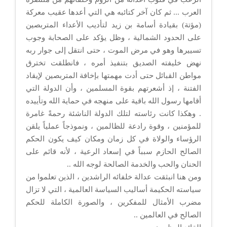
العرب ... ثم كان آخر كتائبه هي التي أعدها عقيب معركة
(مؤتة) بقيادة أسامة بن زيد لتأديب الأعداء المتربصين
على الحدود الشمالية ، وظل يؤكد على الصحابة وجوب
تسييرها وهو في مرض الموت ، حتى انتقل إلى جوار ربه
نهض خليفته الصديق بتنفيذ أمره ، فانطلقت تخترق
مواطن القبائل حتى أدت مهمتها بإخافة المتربصين لإيقاد
الفتنة ، إذ أشعرتهم بقوة المسلمين ، وأن الدولة التي
أقامها رسول الله باقية على منهجه في حماية الله وتأييده
. وهكذا كانت رئاسته لتلك الدولة الناشئة رحمةً غامرة
للمؤمنين ، وقوة رادعة للظالمين ، ونموذجاً عملياً يلقن
الرؤساء والولاة في كل زمان ومكان كيف يكون الحكم
الصالح الحازم سبباً في إسعاد الرعية ، لأنه قائم على
الحنان والحب والخدمة الصالحة لوجه الله ..
ومن هنا انبثقت عدالة خلفائه الراشدين ، الذين تعلموا من
سياسته الحكيمة أساليب السياسة العالمية ، التي لا تزال
مضرب الأمثال للمفكرين ، والصورة الكاملة للحكم
الصالح في العالمين ..