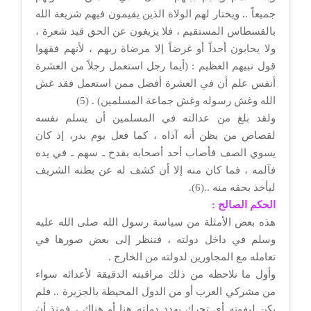
جميعاً .. ويختار لهم الولاة الذين يقيمون فيهم شريعة الله
بالقسطاس المستقيم ، فلا يزيغون عن الحق قيد شعرة ،
ولا يحابون أحداً أو غرضاً إلا مرضاة ربهم ، لأنهم فقهوا
قول نبيهم العظيم : (أيما رجل استعمل رجلاً من العشرة
أنفس علم أن في العشرة أفضل ممن استعمل فقد غش
الله وغش رسوله وغش جماعة المسلمين) . (5)
ولقد بلغ من عدالته في المسلمين أن يسلم نفسه
لقصاص من يظن أنه آذاه ، كما فعل يوم بدر، إذ كان
يسوي الصف فأصاب أحد أصحابه بقدح ـ سهم ـ في يده
فآلمه ، فما كان منه إلا أن كشف له عن بطنه الشريف
ليأخذ بحقه منه ..(6).
الحكم الصالح :
هذه بعض الأمثلة من سياسة رسول الله صلى الله عليه
وسلم في داخل دولته ، فننظر إلى بعض صورها في
تعامله مع المجاورين لدولته من الخارج .
وأول ما نلاحظه من ذلك مراقبته الدقيقة لأعدائه سواء
من مشركي العرب أو من الدول المحيطة بالجزيرة .. فلم
يكن ليفوته أي تحرك يهدد دولته هنا أو هناك ، فمنذ أن