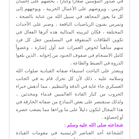
في صدور المؤمنين صغاراً وكباراً ، يحضهم على إحسان
الرمي ، ويروضهم على الأعمال الحربية ، ويوجههم إلى
كل ما يعوز المجاهد في سبيل الله من عناية بالصحة ،
وتمرس بفنون الرياضيات النافعة ، وصبر على الأحداث
المختلفة ، فكان لتربيته المثالية هذه أثرها الفعال في
تكوين الطاقات المتفوقة في المسلمين جعل كل فرد
منهم متأهباً لخوض الغمرات عند أول إشارة ، وعضواً
كامل الانسجام في صفوف الجنود من إخوانه . الذين بلغوا
الذروة في الضبط والطاعة .
ويتعذر على الباحث استيفاء صفاته القيادية صلوات الله
وسلامه عليه ، ذلك لأن كل تحرك قام به في الجانب
العسكري جاء غاية في الدقة والتنظيم ، مما أدهش خبراء
الحروب من كبار القادة العالميين قدماء ومحدثين ..
ولذلك سنقتصر على بعض النماذج من صفاته الخارقة في
هذا المجال لتكون دليلاً على ما وراءها مما يصعب حصره
أو إحصاؤه .
شجاعته صلى الله عليه وسلم :
الشجاعة أحد العناصر الرئيسية في مقومات القيادة