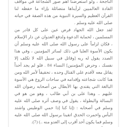
الناجحة ، ولو استعرضنا أهم صور الشجاعة في مواقف
القادة العالميين لرأيناها متضائلة بإزاء ما حفظه لنا
القرآن العظيم والسيرة النبوية من هذه الصفة في حياته
صلى الله عليه وسلم .
لقد جعل الله الجهاد فرض عين على كل قادر من
المسلمين ، لحماية الدعوة ولدفع العدوان عن دار الإسلام
، فكان لزاماً على رسول الله صلى الله عليه وسلم أن
يكون الأسوة العليا في ذلك لسائر المؤمنين ، وفي هذا
الصدد يقول له ربه [وقاتل في سبيل الله لا تكلف إلا
نفسك ، وحرض المؤمنين] النساء 84 . فلو لم يجد أحداً
يقاتل معه لأقدم على القتال وحده ، تحقيقاً لأمر الله ومن
هنا كانت شجاعته وإقدامه في ساحات الروع هي الأسوة
البالغة التي يقتدي بها الأبطال من أصحابه رضوان الله
عليهم .. وهذا على بن أبي طالب ، وهو من هو في
البسالة والبطولة ، يقول في وصف أثره صلى الله عليه
وسلم في أصحابه : (إنا كنا إذا حمي الوطيس واشتد
البأس واحمرت الحدق اتقينا برسول الله صلى الله عليه
وسلم فما يكون أحد أقرب إلى العدو منه ..) (7).