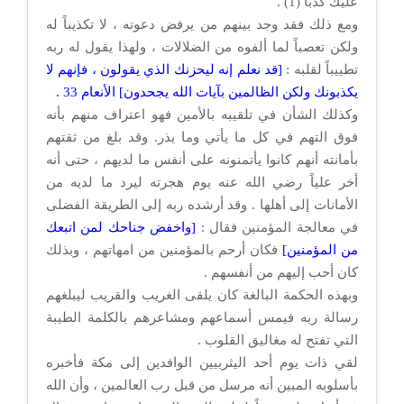
عليك كذباً (1) .
ومع ذلك فقد وجد بينهم من يرفض دعوته ، لا تكذيباً له
ولكن تعصباً لما ألفوه من الضلالات ، ولهذا يقول له ربه
تطييباً لقلبه :
[قد نعلم إنه ليحزنك الذي يقولون ، فإنهم لا
يكذبونك ولكن الظالمين بآيات الله يجحدون] الأنعام 33 .
وكذلك الشأن في تلقيبه بالأمين فهو اعتراف منهم بأنه
فوق التهم في كل ما يأتي وما يذر. وقد بلغ من ثقتهم
بأمانته أنهم كانوا يأتمنونه على أنفس ما لديهم ، حتى أنه
أخر علياً رضي الله عنه يوم هجرته ليرد ما لديه من
الأمانات إلى أهلها . وقد أرشده ربه إلى الطريقة الفضلى
في معالجة المؤمنين فقال :
[واخفض جناحك لمن اتبعك
من المؤمنين]
فكان أرحم بالمؤمنين من امهاتهم ، وبذلك
كان أحب إليهم من أنفسهم .
وبهذه الحكمة البالغة كان يلقى الغريب والقريب ليبلغهم
رسالة ربه فيمس أسماعهم ومشاعرهم بالكلمة الطيبة
التي تفتح له مغاليق القلوب .
لقي ذات يوم أحد اليثربيين الوافدين إلى مكة فأخبره
بأسلوبه المبين أنه مرسل من قبل رب العالمين ، وأن الله