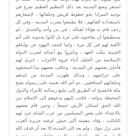
استقر وضع المدينة بعد ذلك التنظيم العظيم شرع في
توجيه السرايا نحو خطوط قريش وحلفائها ، لإشعارهم
باستعداده للقائهم ، فلا يطمعوا بضرب المدينة ، وفي كل
زحف قام به هؤلاء لقتاله ، في بدر وأحد والخندق ، لم
يستطيعوا أن يفاجئوه على غرة بل كانوا يجدونه على أتم
الأهبة لهم في كل مرة ، ولما كشف اليهود عن نواياهم
الخبيثة بنكث العهد ، وتآمروا مع أعدائه لضرب الدولة
الإسلامية من الخلف أثناء غزوة الأحزاب ، انبرى لهم
فأجلى بعضهم عن المدينة ، وعاقب بعضهم بما استحقوه
على جرائمهم ، وبذلك طهرت المدينة من كيدهم
وحلفائهم المنافقين ، ثم أتم الله نعمته على رسوله بفتح
مكة فانفسح له الطريق إلى تبليغ رسالته للأمراء والدول
المحيطة بدولته ، فكتب إليهم يدعوهم إلى الإسلام دين
الله الحق لسكان الأرض جميعاً ، وحين قام بعضهم
بالاعتداء على بعض المسلمين من عرب الشام جرد لهم
الكتائب ، وقاد بنفسه أكبر جيش عرفته جزيرة العرب
حتى نزل تبوك ، ولم يعد إلى المدينة إلا بعد أن قذف الله
الرعب في قلوب أعدائه من الروم وحلفائهم من منتصرة