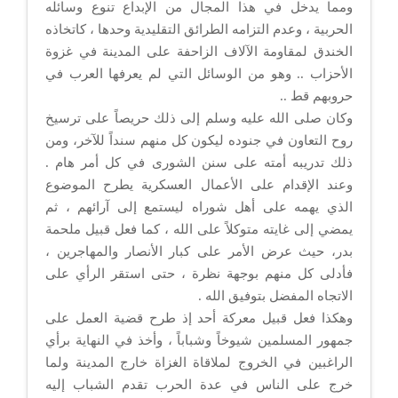
ومما يدخل في هذا المجال من الإبداع تنوع وسائله
الحربية ، وعدم التزامه الطرائق التقليدية وحدها ، كاتخاذه
الخندق لمقاومة الآلاف الزاحفة على المدينة في غزوة
الأحزاب .. وهو من الوسائل التي لم يعرفها العرب في
حروبهم قط ..
وكان صلى الله عليه وسلم إلى ذلك حريصاً على ترسيخ
روح التعاون في جنوده ليكون كل منهم سنداً للآخر، ومن
ذلك تدريبه أمته على سنن الشورى في كل أمر هام .
وعند الإقدام على الأعمال العسكرية يطرح الموضوع
الذي يهمه على أهل شوراه ليستمع إلى آرائهم ، ثم
يمضي إلى غايته متوكلاً على الله ، كما فعل قبيل ملحمة
بدر، حيث عرض الأمر على كبار الأنصار والمهاجرين ،
فأدلى كل منهم بوجهة نظرة ، حتى استقر الرأي على
الاتجاه المفضل بتوفيق الله .
وهكذا فعل قبيل معركة أحد إذ طرح قضية العمل على
جمهور المسلمين شيوخاً وشباباً ، وأخذ في النهاية برأي
الراغبين في الخروج لملاقاة الغزاة خارج المدينة ولما
خرج على الناس في عدة الحرب تقدم الشباب إليه