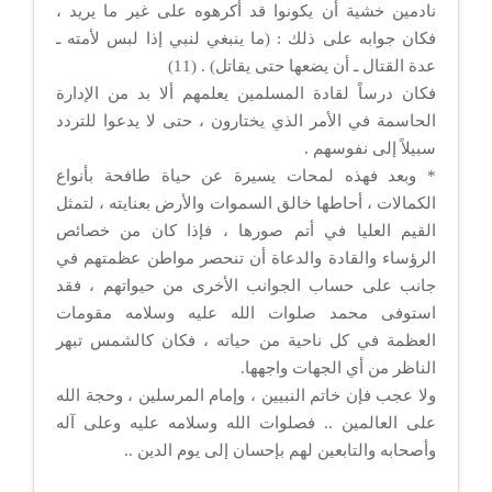
نادمين خشية أن يكونوا قد أكرهوه على غير ما يريد ،
فكان جوابه على ذلك : (ما ينبغي لنبي إذا لبس لأمته ـ
عدة القتال ـ أن يضعها حتى يقاتل) . (11)
فكان درساً لقادة المسلمين يعلمهم ألا بد من الإدارة
الحاسمة في الأمر الذي يختارون ، حتى لا يدعوا للتردد
سبيلاً إلى نفوسهم .
* وبعد فهذه لمحات يسيرة عن حياة طافحة بأنواع
الكمالات ، أحاطها خالق السموات والأرض بعنايته ، لتمثل
القيم العليا في أتم صورها ، فإذا كان من خصائص
الرؤساء والقادة والدعاة أن تنحصر مواطن عظمتهم في
جانب على حساب الجوانب الأخرى من حيواتهم ، فقد
استوفى محمد صلوات الله عليه وسلامه مقومات
العظمة في كل ناحية من حياته ، فكان كالشمس تبهر
الناظر من أي الجهات واجهها.
ولا عجب فإن خاتم النبيين ، وإمام المرسلين ، وحجة الله
على العالمين .. فصلوات الله وسلامه عليه وعلى آله
وأصحابه والتابعين لهم بإحسان إلى يوم الدين ..