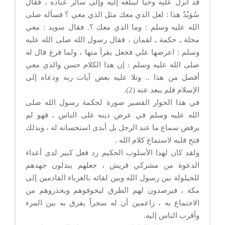
قد أنزل عليه وحياً ليبلغه إليه وإلى سائر عباده ، فقال
سُوَيْدٌ هذا : لعل الذي معك مثل الذي معي ؟ فسأله صلى
الله عليه وسلم : وما الذي معك ؟. فقال سويد : معي
مجلة ـ حكمة ـ لقمان ، فقال رسول الله صلى الله عليه
وسلم : اعرضها علي فجعل يقرأ منها ، ولما فرغ قال له
صلى الله عليه وسلم : إن هذا الكلام حسن والذي معي
أفضل من هذا .. وتلا عليه بعض آيات ربه ودعاه إلى
الإسلام فلم يبعد عنه (2).
في هذا الحوار القصير صورة لحكمة رسول الله صلى
الله عليه وسلم في عرض دينه على الناس ، فهو لم
يرفض سماع ما عند الرجل بل أبدى استحسانه له ، وبذلك
فتح قلبه لاستماع كلام الله .
ولقد كان لهذا الأسلوب الحكيم رد فعل كبير لدى أعداء
الدعوة من مشركي قريش ، جعلهم يبذلون جهدهم
للحيلولة بين رسول الله وبين لقائه بالغرباء القادمين إلى
مكة ، فيرصدون لهم الطرق ليخوفوهم ويحذروهم من
الاجتماع به ، زاعمين أن له سحراً يفرق به بين المرء
وأقرب الناس إليه.