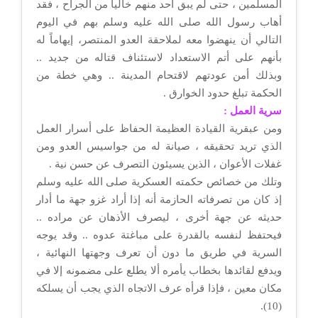
المسلمين ، حتى لم يبق أحد منهم خالياً من الجراح ، فقد
أهاب رسول الله صلى الله عليه وسلم بهم في اليوم
التالي أن ينهضوا معه لملاحقة العدو المنتصر، إيهاماً له
بأنهم على أتم الاستعداد لاستئناف قتاله من جديد ..
وبذلك أمن عودتهم لاقتحام المدينة .. وهي خطة من
الحكمة تبلغ حدود الخوارق .
سرية العمل :
ومن عبقرية القيادة العظيمة الحفاظ على أسرار العمل
الذي تريد تحقيقه ، صيانة له من جواسيس العدو ومن
غفلات الأعوان ، الذين يسيئون التصرف عن حسن نية .
وتلك من خصائص حكمته العسكرية صلى الله عليه وسلم
إذ كان من تصرفاته الحازمة أنه إذا أراد غزو جهة ما أدار
حديثه عن جهة أخرى ، ليصرف الأذهان عن مراده ..
فيحتفظ لنفسه بالقدرة على مباغتة عدوه .. وقد يوجه
السرية في طريق ما دون أن تعرف وجهتها النهائية ،
ويدفع لقائدها بخطاب يأمره ألا يطلع على مضمونه إلا في
مكان معين ، فإذا قرأه عرف الاتجاه الذي يجب أن يسلكه
(10).