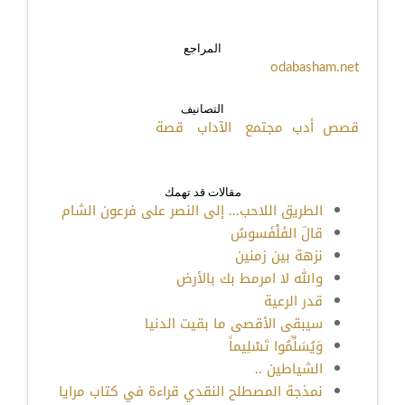
المراجع
odabasham.net
التصانيف
قصص
أدب
مجتمع
الآداب
قصة
مقالات قد تهمك
الطريق اللاحب... إلى النصر على فرعون الشام
قالَ الفَلْفَسوسُ
نزهة بين زمنين
والله لا امرمط بك بالأرض
قدر الرعية
سيبقى الأقصى ما بقيت الدنيا
وَيُسَلِّمُوا تَسْلِيماً
الشياطين ..
نمذجة المصطلح النقدي قراءة في كتاب مرايا