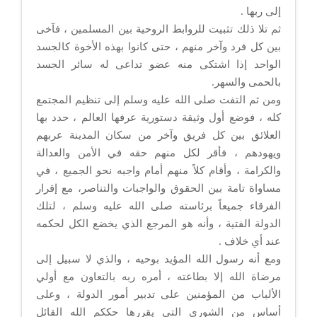
إلى ربها .
ثم تلا ذلك تثبيت للروابط الروحية بين المسلمين ، فآخى
بين كل فرد وآخر منهم ، حتى كانوا بهذه الأخوة كالجسد
الواحد إذا اشتكى منه عضو تداعى له سائر الجسد
بالحمى والسهر.
ومن ثم التفت صلى الله عليه وسلم إلى تنظيم المجتمع
كله ، فوضع أول وثيقة دستورية عرفها العالم ، حدد بها
العلائق بين كل فريق وآخر من سكان المدينة عربهم
ويهودهم ، فأقر لكل منهم حقه في الأمن والعدالة
والكرامة ، وأقام كلاً منهم أمام واجبه نحو الجميع ، في
مساواة تامة بين الحقوق والواجبات والتناصر، مع إقرار
الفرقاء جميعاً برئاسته صلى الله عليه وسلم ، لتلك
الدولة الفتية ، وأنه هو المرجع الذي يخضع الكل لحكمه
عند أي خلاف .
ومع أنه رسول الله المؤيد بوحيه ، والذي لا سبيل إلى
مرضاة الله إلا بطاعته ، أمره ربه بالتعاون مع أولي
الألباب من المؤمنين على تدبير أمور الدولة ، وعلى
أساس من الشورى التي يقررها حككم الله القائل