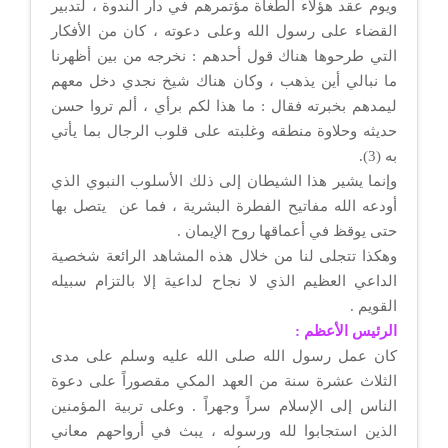
ويوم عقد هؤلاء الطغاة مؤتمرهم في دار الندوة ، لتدبير
القضاء على رسول الله وعلى دعوته ، كان من الأفكار
التي طرحوها هناك قول أحدهم : نخرجه من بين أظهرنا
ما نبالي أين يذهب ، وكان هناك شيخ نجدي دخل معهم
ليمدهم بخبرته فقال : ما هذا لكم برأي ، ألم تروا حسن
حديثه وحلاوة منطقه وغلبته على قلوب الرجال بما يأتي
به (3).
وإنما يشير هذا الشيطان إلى ذلك الأسلوب النبوي الذي
أودعه الله مفاتيح الفطرة البشرية ، فما عن يتصل بها
حتى يوقظ في أعماقها روح الإيمان .
وهكذا تتجلى لنا من خلال هذه المشاهد الرائعة شخصية
الداعي العظيم الذي لا نجاح لداعية إلا بالتزام سبيله
القويم .
الرئيس الأعظم :
كان عمل رسول الله صلى الله عليه وسلم على مدى
الثلاث عشرة سنة من العهد المكي مقصوراً على دعوة
الناس إلى الإسلام سراً وجهراً . وعلى تربية المؤمنين
الذين استجابوا لله ورسوله ، يبث في أرواحهم معاني