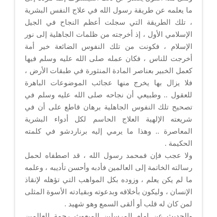
ما يعلمه عن طريقة رسول الله في علاج النفس البشرية
، تلك الطريقة التي سجلت أعظم النجاح في الجيل
الإسلامي الأول ، إذ أخرجته من ظلمات الجاهلية إلى نور
الإسلام ، فكونت من تلك النفوس الضائعة خير أمة
أخرجت للناس ، فكان عمله صلى الله عليه وسلم فيها
كعمل الخبير بعناصر المادة المنثورة في طبقات الأرض ،
فلا يزال بها يخرج منها عجائب الموضوعات الباهرة
للعقول .. وطبيعي أن نجاحه صلى الله عليه وسلم في
تصحيح تلك النفوس الجاهلية برهان قاطع على أن في
شريعته الإلهية العلاج الحاسم لكل أدواء البشرية
المعاصرة .. وهذا ما يرمي إليه برناردشو في كلمته
الحكيمة .
ولا عجب فإن فمحمد رسول الله ، قد اصطفاه لحمل
رسالته الخاتمة إلى العالمين فأدبه وأحسن تأديبه ، وعلمه
ما لم يكن يعلم ، وزوده بكل المواهب التي تؤهله لإنقاذ
الإنسان ، وليكون بأخلاقه وبدعوته وبقيادته الأسوة المثلى
لمن كان له قلب أو ألقى السمع وهو شهيد .
والحديث عن إمام المرسلين المبعوث رحمة للعالمين