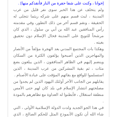
إخوانا ، وكنت على شفا حفرة من النار فأنقذكم منها] .
ولم يتخلف عن هذا الخبر سوى نفر قليل من عرب
المدينة ، لبث قسم منهم على شركه ريثما تتجلى له
الحقيقة ، ونقم قسم آخر من ذلك التطور، وفي مقدمته
رأس المنافقين عبد الله بن أبي بن سلول ، الذي كان
مرشحاً للتويج على المدينة فحال الإسلام دون تحقيق
بغيته .
وهكذا بات المجتمع المدني بعد الهجرة مؤلفاً من الأنصار
والمهاجرين الذين أصبحوا يؤلفون الكثرة من السكان
وينضم إليهم في الظاهر المنافقون ، الذين يبلغون بضع
مئات ، ثم بقية المشركين من عرب المدينة ، الذين
استسلموا للواقع مع بقائهم المؤقت على عبادة الأصنام .
يقابلهم من الجانب الآخر أولئك اليهود الذين لم يجدوا من
مصلحتهم انتشار الإسلام في بلد كان لهم حتى الأمس
منطقة استغلال ، فأبطنوا له العداوة مع تظاهرهم بالمودة
.
في هذا الجو الجديد ولدت الدولة الإسلامية الأولى ، التي
شاء الله أن تكون الأنموذج المثل للحكم الصالح ، الذي