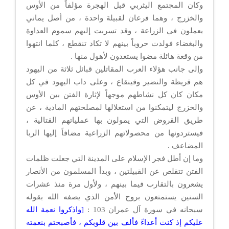
وكان المجتمع اليثربي قبل الهجرة مؤلفاً من الأوس
والخزرج ، وهما فرعان لقبيلة واحدة ، من أصل يماني
يعملون في الزراعة ، وقد تسربت إليهم سموم العداوة
والبغضاء فولدت حروباً بينهم لا تكاد تنقطع ، كلما انتهوا
من وقعة هائلة مضوا يستعدون لأهول منها .
وإلى جانب هؤلاء العرب المقاتلين قبائل ثلاثة من اليهود
هم قريظة والنضير وقينقاع ، وعلى داب اليهود في كل
مكان كان كل نشاطهم موجهاً لإثارة الفتن بين الأوس
والخزرج ليتمكنوا من استغلالها لمصلحتهم المادية ، عن
طريق القروض التي يمولون بها عملياتهم القتالية ،
فيستردونها من محصولاتهم الزراعية مضافاً إليها الربا
المضاعف .
وما إن أطل فجر الإسلام على المدينة التي جعلت ظلمات
الفتن تتقلص عن القبيلتين ، وبدأ المسلمون من الأنصار
يشعرون بالتقارب فيما بينهم ، ولأول مرة منذ عشرات
السنين يستمتعون بروح الأمن الذي يصفه الله بقوله
سبحانه في سورة آل عمران 103 :
[واذكروا نعمة الله
عليكم إذ كنت أعداءً فألف بين قلوبكم ، فأصبحتم بنعمته