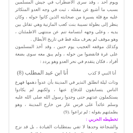
ويوم أحد ، وقد سرى الاضطراب في جيش المسلمين
بسبب ما أشيع عن مقتله ، ثبت في وجه العدو المتكاثر
عليه مع قلة يسيرة من صحابته الذين كانوا حوله ، وكان
ينظر إلى بطولة نسيبة بنت كعب المازنية وهي تقاتل بين
يديه ، وعلى وجهه ابتسامة تنم عن مننتهى الاطمئنان ،
وهو موقف لم يعرف مثله قط في تاريخ الأبطال .
وكذلك موقفه العجيب يوم حنين ، وقد أخذ المسلمون
على غرة فانفضوا من حوله ، ولم يبق معه سوى بضعة
أفراد ، فكان يتقدم في نحر العدو وهو يردد :
أنا
ابن عبد المطلب (8)
أنا النبي لا كذب
وذات ليلة انطلق النذير في المدينة بأن عدواً دهمها فهرع
الناس يتسابقون للدفاع عنها ، ولكنهم لم يكادوا
يستكملون عدتهم حتى وجدوا رسول الله صلى الله عليه
وسلم عائداً على فرس عار من خارج المدينة ، وهو
يطمئنهم بقوله : لم تراعوا .(9)
تخطيطه الحربي :
والشجاعة وحدها لا تفي بمتطلبات القيادة ، بل قد نزج