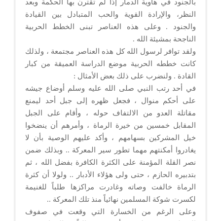
بالجنود في هاوية الدمار إذا لم تقترن بها الحكمة وبعد
النظر، والإرادة القوية والحب المتبادل بين القيادة
والجنود . وعلى هذه العناصر تبنى الخطط الحربية
الناجحة بمشيئة الله .
ولقد توافر لرسول الله كل هذه العناصر مجتمعة ، ولذلك
كانت خططه الحربية موضع الدراسة العميقة من كبار
القادة . ولنضرب على ذلك بعض الأمثال :
في أحد رتب النبي صلى الله عليه وسلم أوضاع جيشه
على أحكم منوال ، فجعل ظهره إلى جبل أحد ليمنع
مقاتلة العدو من الالتفاف حوله ، وأقام على الجبل
المقابل خمسين من خيرة الرماة ، وأمرهم أن ينضخوا
خيل المشركين بسهامهم ، وأكد عليهم الوصية بأن لا
يغادروا أمكنتهم مهما تطور سير المعركة .. وبذلك ضمن
نصر القلة المؤمنة على الكثرة الكافرة بفضل الله ، ثم
بتدبيره الحازم ، حتى ولى هؤلاء الأدبار .. ولولا أن كثرة
الرماة خالفت وصاته وغادرت مراكزها طلباً للغنيمة
لكسرت شوكة المسلمين نهائياً منذ تلك المعركة ..
وعلى الرغم من الخسارة التي وقعت في صفوف