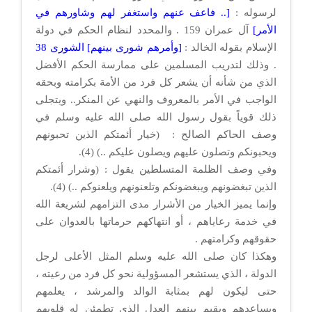
لرسوله :
[.. فاعف عنهم واستغفر لهم وشاورهم في
الأمر]
آل عمران 159 . والمحدد لنظام الحكم في دولة
الإسلام بقوله الخالد :
[وأمرهم شورى بينهم] الشورى 38
. وذلك لتدريب المسلمين على ممارسة الحكم الأفضل
الذي من شأنه أن يشعر كل فرد من الأمة بكرامته وبحقه
الواجب في الأمر بالمعروف والنهي عن المنكر.. ويتجلى
ذلك قوياً بقول رسول الله صلى الله عليه وسلم في
وصف الحاكم الصالح : (خيار أئمتكم الذين تحبونهم
ويحبونكم وتصلون عليهم ويصلون عليكم ..) (4).
وفي وصف الظلمة المتسلطين يقول : (وشرار أئمتكم
الذين تبغضونهم ويبغضونكم وتلعنونهم ويلعنوكم ..) (4).
وإنما يميز الخيار من الأشرار مدى التزامهم لشريعة الله
في خدمة رعاياهم ، أو انتهاكهم حرماتها بالعدوان على
حقوقهم وكرامتهم .
وهكذا كان صلى الله عليه وسلم المثل الأعلى لرجل
الدولة ، الذي يستشعر المسؤولية نحو كل فرد من رعيته ،
حتى ليكون لهم بمثابة الوالد والمرشد ، يعلمهم
ويساعدهم ويقيم بينهم العدل الذي تطمئن له قلوبهم