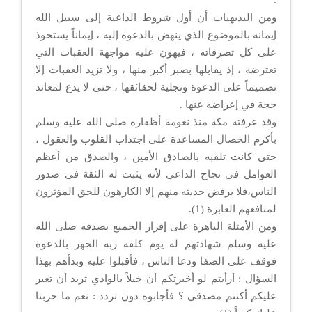
.
ومن البديهيات أن أول شروط الداعية إلى سبيل الله
إيمانه بالموضوع الذي ينهض بالدعوة إليه ، إيماناً يستحوذ
على كل تصرفاته ، فيهون عليه مواجهة العقبات التي
تعترضه ، إذ يقابلها بصبر أكبر منها ، ولا تزيد العقبات إلا
تصميماً على الدعوة وتجلية لحقائقها ، حتى لا يدع لمعاند
حجة في إعراضه عنها .
وقد عرفته مكة منذ نعومة أظفاره صلى الله عليه وسلم
بأكرم الخصال المساعدة على اجتذاب القلوب والعقول ،
حتى كانت تلقبه بالصادق الأمين ، والصدق من أعظم
العوامل في نجاح الداعي لأنه يثبت له الثقة في صدور
الناس،فلا يرفض حديثه منهم إلا الكارهون للحق المؤثرون
لمنافعهم العابرة (1).
ومن الأمثلة الباهرة على إقرار الجميع بصدقه صلى الله
عليه وسلم شهادتهم له يوم كلفه ربه الجهر بالدعوة
فوقف على الصفا ودعا الناس ، فأقبلوا عليه وبدأهم بهذا
السؤال : أرأيتم لو أخبرتكم أن خيلاً بالوادي تريد أن تغير
عليكم أكنتم مصدقي ؟ فأجابوه دون تردد : نعم ما جربنا