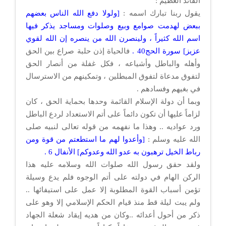
القائد العظيم :
يقول ربنا تبارك اسمه :
[ولولا دفع الله الناس بعضهم
ببعض لهدمت صوامع وبيع وصلوات ومساجد يذكر فيها
اسم الله كثيراً ، ولينصرن الله من ينصره إن الله لقوي
عزيز] سورة الحج40 .
فالحياة إذن حلبة صراع بين الحق
وأهله والباطل وأشياعه ، فكل غفلة من أنصار الحق
لتفوق مدعاة لتفوق المبطلين ، وتمكينهم من الاسترسال
في بغيهم وفسادهم .
وبما أن دولة الإسلام القائمة وحدها بحماية الحق ، كان
لزاماً عليها أن تكون دائماً على أتم الاستعداد لردع الباطل
ورد عواديه .. وهذا ما نفهمه من قوله تعالى لنبيه صلى
الله عليه وسلم :
[وأعدوا لهم ما استطعتم من قوة ومن
رباط الخيل ترهبون به عدو الله وعدوكم] الأنفال 6 .
ولقد حقق رسول الله صلوات الله وسلامه عليه هذا
الركن الهام في دولته على أتم الوجوه فلم يدع وسيلة
تؤمن أسباب القوة المطلوبة إلا عمل على استيفائها ..
ولم يبت ليلة قط منذ قيام الحكم الإسلامي إلا وهو على
ذكر من أحول أعدائه ..وكان من هديه إيقاد شعلة الجهاد