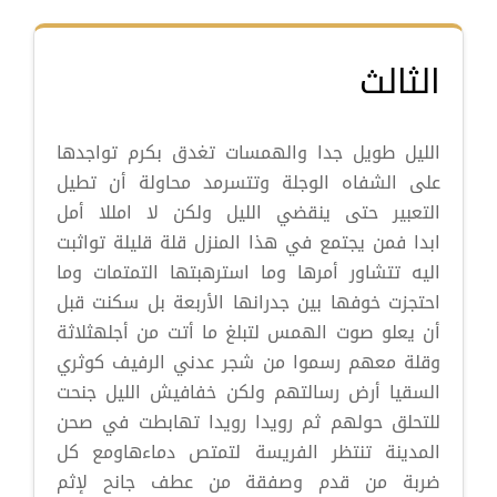
الثالث
الليل طويل جدا والهمسات تغدق بكرم تواجدها
على الشفاه الوجلة وتتسرمد محاولة أن تطيل
التعبير حتى ينقضي الليل ولكن لا امللا أمل
ابدا فمن يجتمع في هذا المنزل قلة قليلة تواثبت
اليه تتشاور أمرها وما استرهبتها التمتمات وما
احتجزت خوفها بين جدرانها الأربعة بل سكنت قبل
أن يعلو صوت الهمس لتبلغ ما أتت من أجلهثلاثة
وقلة معهم رسموا من شجر عدني الرفيف كوثري
السقيا أرض رسالتهم ولكن خفافيش الليل جنحت
للتحلق حولهم ثم رويدا رويدا تهابطت في صحن
المدينة تنتظر الفريسة لتمتص دماءهاومع كل
ضربة من قدم وصفقة من عطف جانح لإثم