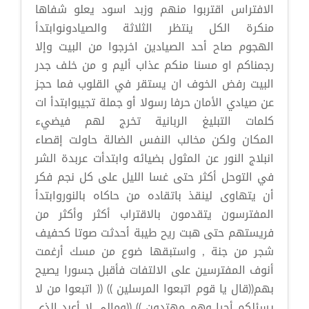
الافتراس اقتربوا منهم وزبد اسود يعلو شفاها
منكرة الكل ينتظر الثلاثة والصيادونوابتدأ
الهجوم صاح أحد الصيادين اخرجوا من البيت وإلا
رجمناكم او مسنا منكم عذاب أليم و من خلف جدر
البيت رفض الخوف ان يستقر في القلوب فما حجز
عن صيادي الأمان حرفا رسولا أو جملة تجيبوابتدأ ات
كلمات التبليغ الربانية تخرج لهم فيضيء
المكان ولكن مخالب النفس الضالة حاولت إقصاء
انبلاج النور عن المثول بضيائه وابتدأت عربدة الشر
في التوحل أكثر حتى غسا الليل على كل نجم فكر
أن يتهاوى لينقذ باتقاده من حاكاه بالنوروابتدأ
المفترسون يتقدمون بالاقتراب أكثر وأكثر من
فريستهم حتى هبت ريح طيبة أحدثت صوتا كحفيف
شجر من جنة , واستبقها ضوع من مسك أرغمت
أنوف المفترسين على الالتفات فأقبل جسورا يصيح
بهم((قال يا قوم اتبعوا المرسلين )) (( اتبعوا من لا
يسئلكم أجرا وهم مهتدون )) ((ومالي لا أعبد الذي