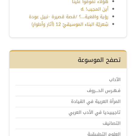
هؤلاء تفوقوا علينا
أين المجيب! .d
رؤية واقعية...؟ /قصة قصيرة -نبيل عودة
شِعريّة البناء الموسيقيّ 12 (آثار وأطوار)
تصفح الموسوعة
الآداب
فـهـرس الحـــروف
المرأة العربية في القيادة
تاجيبيديا في الأدب العربي
التصانيف
العلوم التطبيقية