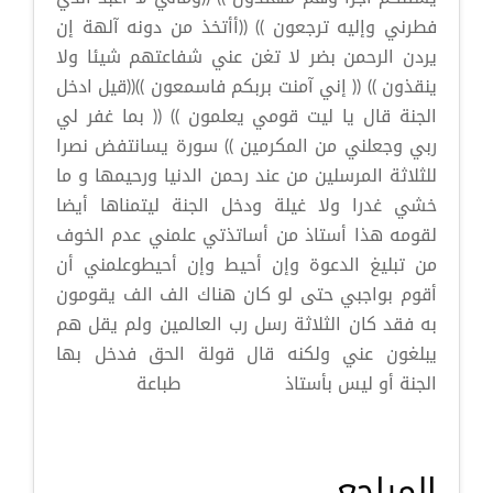
فطرني وإليه ترجعون )) ((أأتخذ من دونه آلهة إن
يردن الرحمن بضر لا تغن عني شفاعتهم شيئا ولا
ينقذون )) (( إني آمنت بربكم فاسمعون ))((قيل ادخل
الجنة قال يا ليت قومي يعلمون )) (( بما غفر لي
ربي وجعلني من المكرمين )) سورة يسانتفض نصرا
للثلاثة المرسلين من عند رحمن الدنيا ورحيمها و ما
خشي غدرا ولا غيلة ودخل الجنة ليتمناها أيضا
لقومه هذا أستاذ من أساتذتي علمني عدم الخوف
من تبليغ الدعوة وإن أحيط وإن أحيطوعلمني أن
أقوم بواجبي حتى لو كان هناك الف الف يقومون
به فقد كان الثلاثة رسل رب العالمين ولم يقل هم
يبلغون عني ولكنه قال قولة الحق فدخل بها
الجنة أو ليس بأستاذ طباعة
المراجع