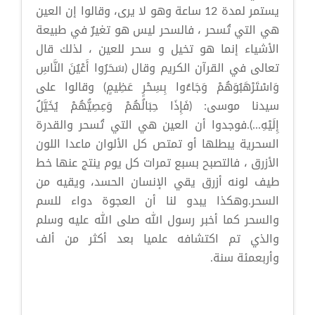
يستمر لمدة 12 ساعة وهو لا يرى، وقالوا إن العين
هي التي تُسحر ، فالسحر ليس هو تغيرٌ في طبيعة
الأشياء إنما هو تخيل و سحر للعين ، لذلك قال
تعالى في القرآن الكريم وقال (سَحَرُوا أَعْيُنَ النَّاسِ
وَاسْتَرْهَبُوَهُمْ وَجَاءُوا بِسِحْرٍ عَظِيمٍ) وقالوا على
سيدنا موسى: (فَإِذَا حِبَالُهُمْ وَعِصِيُّهُمْ يُخَيَّلُ
إِلَيْهِ...).فوجدوا أن العين هي التي تُسحر والقدرة
السحرية يبطلها أو تمتص كل الألوان ماعدا اللون
الأزرق ، فالتصبح بسبع تمرات كل يوم ينتج عنها خط
طيف لونه أزرق يقي الإنسان الحسد، ويقيه من
السحر.وهكذا يبدو لنا أن العجوة دواء للسم
والسحر كما أخبر رسول الله صلى الله عليه وسلم
والذي تم اكتشافه علميا بعد أكثر من ألف
وأربعمئة سنة.