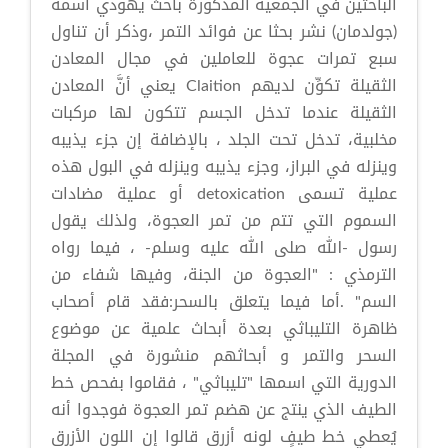
الباحثين في الجمعية المذكورة باحث يهودي اسمه
(جولدمان) نشر بحثا عن فوائد التمر ،وذكر أن تناول
سبع تمرات عجوة للعاملين في مجال المعادن
الثقيلة تكوِّن لديهم Claition يعني أنَّ المعادن
الثقيلة عندما تدخل الجسم تتكون لها مركبات
مخلبية، تدخل تحت الجلد ، بالإضافة إن جزء يذيبه
وينزله في البراز، وجزء يذيبه وينزله في البول هذه
عملية تسمى detoxication أو عملية مضادات
السموم التي تتم من تمر العجوة، ولذلك يقول
رسول -الله صلى الله عليه وسلم- ، فيما رواه
الترمذي : "العجوة من الجنة، وفيها شفاء من
السم" .أما فيما يتعلق بالسحر:فقد قام أصحاب
ظاهرة التليباثي بعدة أبحاث علمية عن موضوع
السحر والتمر و أبحاثهم منشورة في المجلة
الدورية التي اسمها "تليباثي" ، فقاموا بفحص خط
الطيف الذي ينتج عن هضم تمر العجوة فوجدوا أنه
يُعطي خط طيفٍ لونه أزرق قالوا إن اللون الأزرق