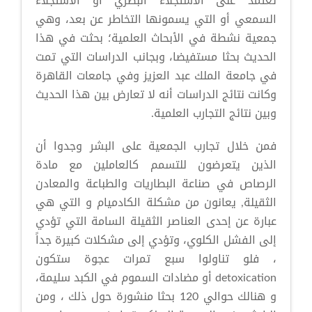
تعتمد على الاستجلاء البصري أو الاستجلاء
السمعي أو التي يسمونها التخاطر عن بعد، وهي
جمعية نشطة في الأبحاث العلمية؛ بحثت في هذا
الحديث بحثا مستفيضا، وبجانب الدراسات التي تمت
في جامعة الملك عبد العزيز وفي جامعات القاهرة
وكانت نتائج الدراسات أنه لا تعارض بين هذا الحديث
وبين نتائج التجارب العلمية.
فمن خلال تجارب الجمعية على البشر وجدوا أن
الذين يتعرضون للتسمم كالعاملين مع مادة
الرصاص في صناعة البطاريات والطباعة والمعادن
الثقيلة, يعانون من مشكلة الكادميام و التي هي
عبارة عن إحدى العناصر الثقيلة السامة التي تؤدي
إلى الفشل الكلوي، وتؤدي إلى مشكلات كبيرة جداً
، فلو تناولوا سبع تمرات عجوة ستكون
detoxication أو مضادات السموم في الكبد سليمة،
و هنالك حوالي 120 بحثا منشورة حول ذلك ، ومن