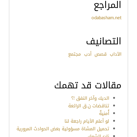
المراجع
odabasham.net
التصانيف
الآداب
قصص
أدب
مجتمع
مقالات قد تهمك
الديك وآخر النفق !؟
تناقضات ن.ق الرائعة
أُمنيةٌ
لو أعلم الأيام راجعة لنا
تحميل المشاة مسؤولية بعض الحوادث المرورية
زارع الشوك