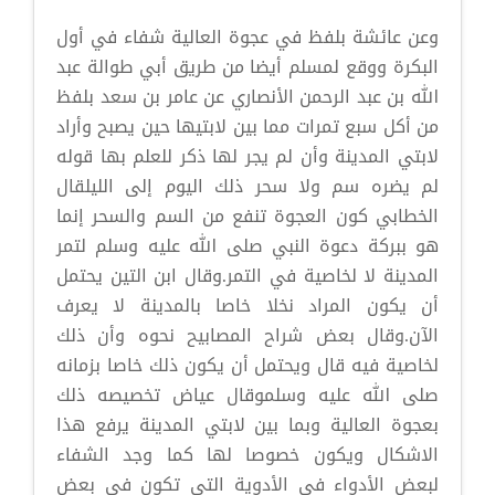
وعن عائشة بلفظ في عجوة العالية شفاء في أول
البكرة ووقع لمسلم أيضا من طريق أبي طوالة عبد
الله بن عبد الرحمن الأنصاري عن عامر بن سعد بلفظ
من أكل سبع تمرات مما بين لابتيها حين يصبح وأراد
لابتي المدينة وأن لم يجر لها ذكر للعلم بها قوله
لم يضره سم ولا سحر ذلك اليوم إلى الليلقال
الخطابي كون العجوة تنفع من السم والسحر إنما
هو ببركة دعوة النبي صلى الله عليه وسلم لتمر
المدينة لا لخاصية في التمر.وقال ابن التين يحتمل
أن يكون المراد نخلا خاصا بالمدينة لا يعرف
الآن.وقال بعض شراح المصابيح نحوه وأن ذلك
لخاصية فيه قال ويحتمل أن يكون ذلك خاصا بزمانه
صلى الله عليه وسلموقال عياض تخصيصه ذلك
بعجوة العالية وبما بين لابتي المدينة يرفع هذا
الاشكال ويكون خصوصا لها كما وجد الشفاء
لبعض الأدواء في الأدوية التي تكون في بعض