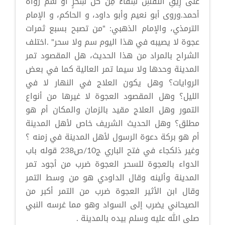
عَلَى رِيقِ النَّفْسِ شِفَاءٌ مِنْ كُلِّ سِحرٍ أَوْ سُمٍّ رواه
أحمد.وروى أبو نعيم وأبو داود، و الحاكم، و الإمام
الترمذي، والإمام الذهبي: "من تصبح بسبع ثمرات
عجوة لا يصيبه في هذا اليوم سم ولا سحر" .اختلف
الشراح بالمراد من هذا الحديث، هل المقصود تمر
المدينة وحدها ولا سيما تمر العالية كما في بعض
الروايات؟ وهل يكون العلاج في النهار لا في
الليل؟ وهل المقصود العجوة لا غيرها من أنواع
التمور وهل العلاج مقيد بالزمان والمكان أم هو
مطلق؟ وهل الحديث الشريف خاص لأهل المدينة
أم هو بركة دعوة الرسول لأهل المدينة في زمنه ؟
وغير ذلكجاء في فتح الباري ج10/ص238 قوله باب
الدواء بالعجوة للسحر العجوة ضرب من أجود تمر
المدينة وألينه وقال الداودي هو من وسط التمر
وقال ابن الأثير العجوة ضرب من التمر أكبر من
الصيحاني يضرب إلى السواد وهو مما غرسه النبي
صلى الله عليه وسلم بيده بالمدينة .