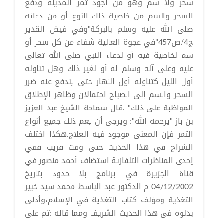
سحر ولا سم وهو من أجود تمر المدينة ودفع
السحر والسم من خاصية ذلك النوع أو من دعائه
صلى الله عليه وسلم بالبركة"وفي فيض القدير
ج4/ص457"في عجوة العالية شفاء من كل سحر أو
سم لخاصية فيه أو لدعاء النبي صلى الله تعالى
عليه وعلى آله وسلم له أو لغير ذلك وهل تناوله
أول الليل كتناوله أول النهار حتى يندفع عنه ضرر
السحر والسم إلى الصباح احتمالان وظاهر الإطلاق
المواظبة على ذلك" .قال سماحة الشيخ عبد العزيز
بن باز "يرحمه الله": ويرجى أن يعم ذلك جميع أنواع
التمر فإن المعنى موجود فيه العلاج.هكذا اختلف
الشراح في هذا الحديث حتى وقت قريب ففي
إحدى المناظرات التلفازية استضاف أحمد منصور في
قناة الجزيرة في برنامج بلا حدود بتاريخ
04/12/2002 م الدكتور عبد الباسط محمد سيد خبير
التغذية ومؤلف كتاب التغذية في الإسلام،وأدلى
بدلوه في هذا الحديث الشريف ومما قاله :تم على