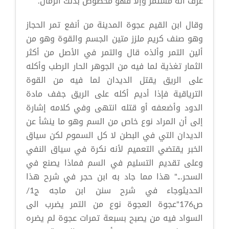
عرف أنه مستمر وإلا فهو مخصوص بذلك الزمان.
وقال ابن القيم عجوة المدينة من أنفع تمر الحجاز
وهو صنف كريم ملزز متين الجسم والقوة وهو من
ألين التمر وألذه قال والتمر في الأصل من أكثر
الثمار تغذية لما فيه من الجوهر الحار الرطب وأكله
على الريق يقتل الديدان لما فيه من القوة
الترياقية فإذا أديم أكله على الريق جفف مادة
الدود وأضعفه أو قتله انتهى وفي كلامه إشارة
إلى أن المراد نوع خاص من السم وهو ما ينشأ عن
الديدان التي في البطن لا كل السموم لكن سياق
الخبر يقتضي التعميم لأنه نكرة في سياق النفي
وعلى تقديم التسليم في السم فماذا يصنع في
السحر..." هذا مما جاد به ابن حجر في شرح هذا
الحديثوجاء في شرح سنن ابن ماجه ج1/
ص176"عجوة العجوة نوع من التمر يضرب الى
السواد فيه من يصبح بسبعة تمرات عجوة لم يضره