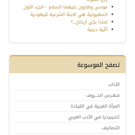
موسى وهارون عليهما السلام - الجزء الأول
الصهيونية هي الابنة الشرعية لليهودية
لماذا بكى أربكان..؟
أمِّية دينية
تصفح الموسوعة
الآداب
فـهـرس الحـــروف
المرأة العربية في القيادة
تاجيبيديا في الأدب العربي
التصانيف