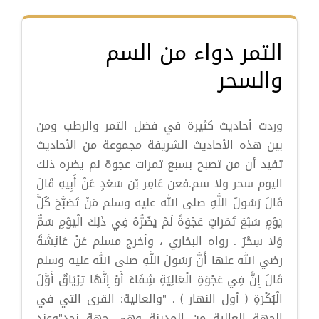
التمر دواء من السم
والسحر
وردت أحاديث كثيرة في فضل التمر والرطب ومن
بين هذه الأحاديث الشريفة مجموعة من الأحاديث
تفيد أن من تصبح بسبع تمرات عجوة لم يضره ذلك
اليوم سحر ولا سم.فعن عَامِر بْن سَعْدٍ عَنْ أَبِيهِ قَالَ
قَالَ رَسُولُ اللَّهِ صلى الله عليه وسلم مَنْ تَصَبَّحَ كُلَّ
يَوْمٍ سَبْعَ تَمَرَاتٍ عَجْوَةً لَمْ يَضُرُّهُ فِي ذَلِكَ الْيَوْمِ سُمٌّ
وَلا سِحْرٌ . رواه البخاري ، وأخرج مسلم عَنْ عَائِشَةَ
رضي الله عنها أَنَّ رَسُولَ اللَّهِ صلى الله عليه وسلم
قَالَ إِنَّ فِي عَجْوَةِ الْعَالِيَةِ شِفَاءً أَوْ إِنَّهَا تِرْيَاقٌ أَوَّلَ
الْبُكْرَةِ ( أول النهار ) . "والعالية: القرى التي في
الجهة العالية من المدينة وهي جهة نجد"وعند