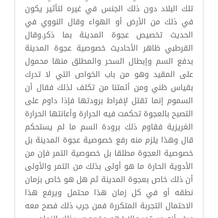
تلك البلاد دون ذلك الجنس في غيره لتأثير يكون
في ذلك من الأرض أو الهواء وقال النووي في
الحديث تخصيص عجوة المدينة بما ذكر.وقال
القرطبي ظاهر الأحاديث خصوصية عجوة المدينة
بدفع السم وإبطال السحر والمطلق منها محمول
على المقيد وهو من باب الخواص التي لا تدرك
بقياس ظني ومن أئمتنا من تكلف لذلك فقال أن
السموم إنما تقتل لإفراط برودتها فإذا داوم على
التصبح بالعجوة تحكمت فيه الحرارة وأعانتها الحرارة
الغريزية فقاوم ذلك برودة السم ما لم يستحكم
قال وهذا يلزم منه رفع خصوصية عجوة المدينة بل
خصوصية العجوة مطلقا بل خصوصية التمر فإن من
الأدوية الحارة ما هو أولى بذلك من التمر والأولى
أن ذلك خاص بعجوة المدينة ثم هل هو خاص بزمان
نطقه أو في كل زمان هذا محتمل ويرفع هذا
الاحتمال التجربة المتكررة فمن جرب ذلك فصح معه