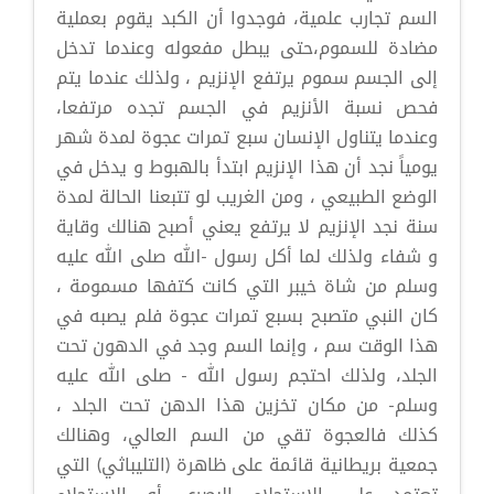
السم تجارب علمية، فوجدوا أن الكبد يقوم بعملية
مضادة للسموم،حتى يبطل مفعوله وعندما تدخل
إلى الجسم سموم يرتفع الإنزيم ، ولذلك عندما يتم
فحص نسبة الأنزيم في الجسم تجده مرتفعا،
وعندما يتناول الإنسان سبع تمرات عجوة لمدة شهر
يومياً نجد أن هذا الإنزيم ابتدأ بالهبوط و يدخل في
الوضع الطبيعي ، ومن الغريب لو تتبعنا الحالة لمدة
سنة نجد الإنزيم لا يرتفع يعني أصبح هنالك وقاية
و شفاء ولذلك لما أكل رسول -الله صلى الله عليه
وسلم من شاة خيبر التي كانت كتفها مسمومة ،
كان النبي متصبح بسبع تمرات عجوة فلم يصبه في
هذا الوقت سم ، وإنما السم وجد في الدهون تحت
الجلد، ولذلك احتجم رسول الله - صلى الله عليه
وسلم- من مكان تخزين هذا الدهن تحت الجلد ،
كذلك فالعجوة تقي من السم العالي، وهنالك
جمعية بريطانية قائمة على ظاهرة (التليباثي) التي