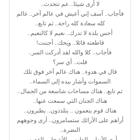
لا أرى شيئا.. عم تتحدث..
فأجاب.. آسف إني أعيش في عالم آخر.. عالم
كله سعادة كله راحة.. ثم تابع..
أحس بلذة لا تدرك.. نعيم لا كالنعيم..
قاطعته قائلا.. ويحك.. أجننت!
فأجاب.. كلا والله لقد أدركت السر..
قلت.. أي سر؟
قال في هدوء.. هناك عالم آخر فوق تلك
السموات وأشار بيده إلى السماء..
ثم تابع.. هناك مساحات شاسعة من الجمال..
هناك الجنان التي سمعت عنها..
هناك قوم ينعمون .. يتلذذون.. يطيرون..
أراهم على الأرائك ستسامرون.. أرى وجوههم
النضرة..
أرى الأنهار.. الطيور.. الأشجار.. القصور..