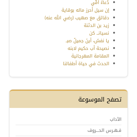
دُعاءُ أمِّي
إن سيل أحرز ماله بوقاية
دقائق مع صهيب (رضي الله عنه)
زيد بن الدثنة
نسيانــ كن
يا نفسُ، أينَ جميلُ صبـ
نصيحة أب حكيم لابنه
المقامة المهرجانية
الحدث في حياة أطفالنا
تصفح الموسوعة
الآداب
فـهـرس الحـــروف