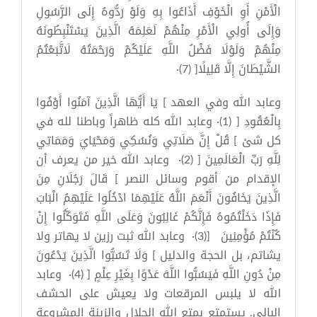
الْأَمْنِ أَوِ الْخَوْفِ أَذَاعُوا بِهِ وَلَوْ رَدُّوهُ إِلَى الرَّسُولِ
وَإِلَى أُولِي الْأَمْرِ مِنْهُمْ لَعَلِمَهُ الَّذِينَ يَسْتَنْبِطُونَهُ
مِنْهُمْ وَلَوْلَا فَضْلُ اللَّهِ عَلَيْكُمْ وَرَحْمَتُهُ لَاتَّبَعْتُمُ
الشَّيْطَانَ إِلَّا قَلِيلًا[ (7)·
وعابد الله وفي العهد ] يَا أَيُّهَا الَّذِينَ آمَنُوا أَوْفُوا
بِالْعُقُودِ [ (1)· وعابد الله كله ظاهراً وباطنا لله في
كل شئ ] قُلْ إِنَّ صَلَاتِي وَنُسُكِي وَمَحْيَايَ وَمَمَاتِي
لِلَّهِ رَبِّ الْعَالَمِينَ [ (2)· وعابد الله خير من يعرف أن
الإقدام من أقوم وسائل النصر ] قَالَ رَجُلَانِ مِنَ
الَّذِينَ يَخَافُونَ أَنْعَمَ اللَّهُ عَلَيْهِمَا ادْخُلُوا عَلَيْهِمُ الْبَابَ
فَإِذَا دَخَلْتُمُوهُ فَإِنَّكُمْ غَالِبُونَ وَعَلَى اللَّهِ فَتَوَكَّلُوا إِنْ
كُنْتُمْ مُؤْمِنِينَ [(3)· وعابد الله ثبت رزين لا يهاتر ولا
يشاتم، بل الحجة والدليل ] وَلَا تَسُبُّوا الَّذِينَ يَدْعُونَ
مِنْ دُونِ اللَّهِ فَيَسُبُّوا اللَّهَ عَدْوًا بِغَيْرِ عِلْمٍ [ (4)· وعابد
الله لا يلبس المرقعات ولا يعيش على الحشف
البالى. يستمتع بمتع الله الحلال والزينة المشروعة