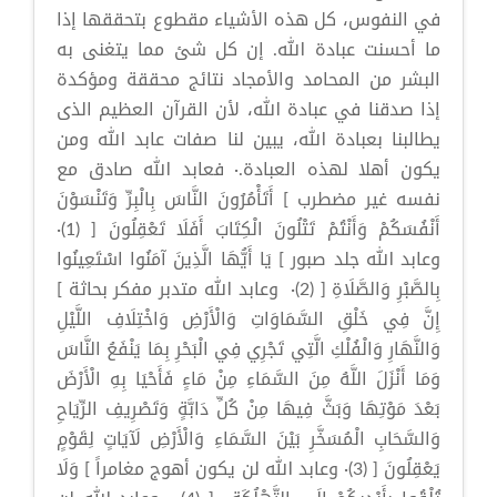
في النفوس، كل هذه الأشياء مقطوع بتحققها إذا
ما أحسنت عبادة الله. إن كل شئ مما يتغنى به
البشر من المحامد والأمجاد نتائج محققة ومؤكدة
إذا صدقنا في عبادة الله، لأن القرآن العظيم الذى
يطالبنا بعبادة الله، يبين لنا صفات عابد الله ومن
يكون أهلا لهذه العبادة.· فعابد الله صادق مع
نفسه غير مضطرب ] أَتَأْمُرُونَ النَّاسَ بِالْبِرِّ وَتَنْسَوْنَ
أَنْفُسَكُمْ وَأَنْتُمْ تَتْلُونَ الْكِتَابَ أَفَلَا تَعْقِلُونَ [ (1)·
وعابد الله جلد صبور ] يَا أَيُّهَا الَّذِينَ آمَنُوا اسْتَعِينُوا
بِالصَّبْرِ وَالصَّلَاةِ [ (2)· وعابد الله متدبر مفكر بحاثة ]
إِنَّ فِي خَلْقِ السَّمَاوَاتِ وَالْأَرْضِ وَاخْتِلَافِ اللَّيْلِ
وَالنَّهَارِ وَالْفُلْكِ الَّتِي تَجْرِي فِي الْبَحْرِ بِمَا يَنْفَعُ النَّاسَ
وَمَا أَنْزَلَ اللَّهُ مِنَ السَّمَاءِ مِنْ مَاءٍ فَأَحْيَا بِهِ الْأَرْضَ
بَعْدَ مَوْتِهَا وَبَثَّ فِيهَا مِنْ كُلِّ دَابَّةٍ وَتَصْرِيفِ الرِّيَاحِ
وَالسَّحَابِ الْمُسَخَّرِ بَيْنَ السَّمَاءِ وَالْأَرْضِ لَآيَاتٍ لِقَوْمٍ
يَعْقِلُونَ [ (3)· وعابد الله لن يكون أهوج مغامراً ] وَلَا