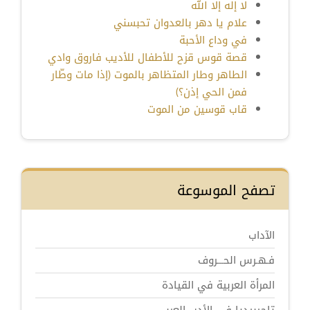
لا إله إلا الله
علام يا دهر بالعدوان تحبسني
في وداع الأحبة
قصة قوس قزح للأطفال للأديب فاروق وادي
الطاهر وطار المتظاهر بالموت (إذا مات وطّار
فمن الحي إذن؟)
قاب قوسين من الموت
تصفح الموسوعة
الآداب
فـهـرس الحـــروف
المرأة العربية في القيادة