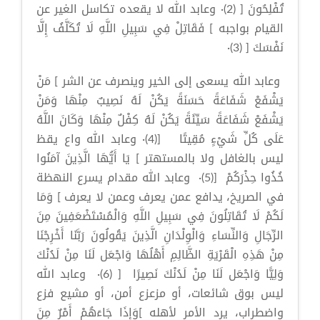
تُفْلِحُونَ [ (2)· وعابد الله لا يقعده تكاسل الغير عن
القيام بواجبه ] فَقَاتِلْ فِي سَبِيلِ اللَّهِ لَا تُكَلَّفُ إِلَّا
نَفْسَكَ [ (3)·
وعابد الله يسعى إلى الخير وينصرف عن الشر ] مَنْ
يَشْفَعْ شَفَاعَةً حَسَنَةً يَكُنْ لَهُ نَصِيبٌ مِنْهَا وَمَنْ
يَشْفَعْ شَفَاعَةً سَيِّئَةً يَكُنْ لَهُ كِفْلٌ مِنْهَا وَكَانَ اللَّهُ
عَلَى كُلِّ شَيْءٍ مُقِيتًا [(4)· وعابد الله واع يقظ
ليس بالغافل ولا بالمستهتر ] يَا أَيُّهَا الَّذِينَ آمَنُوا
خُذُوا حِذْرَكُمْ [(5)· وعابد الله مقدام يسرع النهظة
في الصريخ، يدافع عمن يعرف وعمن لا يعرف ] وَمَا
لَكُمْ لَا تُقَاتِلُونَ فِي سَبِيلِ اللَّهِ وَالْمُسْتَضْعَفِينَ مِنَ
الرِّجَالِ وَالنِّسَاءِ وَالْوِلْدَانِ الَّذِينَ يَقُولُونَ رَبَّنَا أَخْرِجْنَا
مِنْ هَذِهِ الْقَرْيَةِ الظَّالِمِ أَهْلُهَا وَاجْعَل لَنَا مِنْ لَدُنْكَ
وَلِيًّا وَاجْعَل لَنَا مِنْ لَدُنْكَ نَصِيرًا [ (6)· وعابد الله
ليس بوق شائعات، أو مزعزع أمن، أو مشيع فزع
واضطراب، يرد الأمر لأهله ]وَإِذَا جَاءَهُمْ أَمْرٌ مِنَ