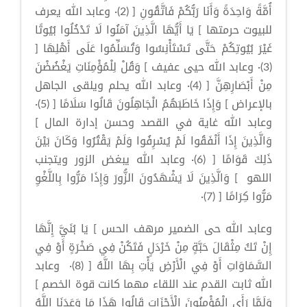
أُمَّةً وَاحِدَةً وَأَنَا رَبُّكُمْ فَاتَّقُونِ [ (2)· وعابد الله يعرف
للبيوت حرمتها ] يَا أَيُّهَا الَّذِينَ آمَنُوا لَا تَدْخُلُوا بُيُوتًا
غَيْرَ بُيُوتِكُمْ حَتَّى تَسْتَأْنِسُوا وَتُسَلِّمُوا عَلَى أَهْلِهَا [
(3)· وعابد الله حيى عفيف ] وَقُلْ لِلْمُؤْمِنَاتِ يَغْضُضْنَ
مِنْ أَبْصَارِهِنَّ [ (4)· وعابد الله يحلم ويلقى الجاهل
بالإعراض ] وَإِذَا خَاطَبَهُمُ الْجَاهِلُونَ قَالُوا سَلَامًا [ (5)·
وعابد الله غاية في القصد وحسن إدارة المال ]
وَالَّذِينَ إِذَا أَنْفَقُوا لَمْ يُسْرِفُوا وَلَمْ يَقْتُرُوا وَكَانَ بَيْنَ
ذَلِكَ قَوَامًا [ (6)· وعابد الله يبغض الزور ويتجنب
اللهو ] وَالَّذِينَ لَا يَشْهَدُونَ الزُّورَ وَإِذَا مَرُّوا بِاللَّغْوِ
مَرُّوا كِرَامًا [ (7)·
وعابد الله حى الضمير مرهف الحس ] يَا بُنَيَّ إِنَّهَا
إِنْ تَكُ مِثْقَالَ حَبَّةٍ مِنْ خَرْدَلٍ فَتَكُنْ فِي صَخْرَةٍ أَوْ فِي
السَّمَاوَاتِ أَوْ فِي الْأَرْضِ يَأْتِ بِهَا اللَّهُ [ (8)· وعابد
الله ثابت القدم عند اللقاء مهما كانت قوة الخصم ]
وَلَمَّا رَأَى الْمُؤْمِنُونَ الْأَحْزَابَ قَالُوا هَذَا مَا وَعَدَنَا اللَّهُ