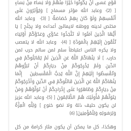
قَوْمٍ عَسَى أَنْ يَكُونُوا خَيْرًا مِنْهُمْ وَلَا نِسَاءٌ مِنْ نِسَاءٍ
[ (2)· وعابد الله مؤثر مسماح ] وَيُؤْثِرُونَ عَلَى
أَنْفُسِهِمْ وَلَوْ كَانَ بِهِمْ خَصَاصَةٌ [ (3)· وعابد الله
مخلص لدينه ووطنه لايمالئ أعداءه ولا يِجَنْح ] يَا
أَيُّهَا الَّذِينَ آمَنُوا لَا تَتَّخِذُوا عَدُوِّي وَعَدُوَّكُمْ أَوْلِيَاءَ
تُلْقُونَ إِلَيْهِمْ بِالْمَوَدَّةِ [ (4)· وعابد الله لا يتعصب
ولا يكره الناس اعتباطاً سلم لمن سالم حرب لمن
حارب. ] لَا يَنْهَاكُمُ اللَّهُ عَنِ الَّذِينَ لَمْ يُقَاتِلُوكُمْ فِي
الدِّينِ وَلَمْ يُخْرِجُوكُمْ مِنْ دِيَارِكُمْ أَنْ تَبَرُّوهُمْ
وَتُقْسِطُوا إِلَيْهِمْ إِنَّ اللَّهَ يُحِبُّ الْمُقْسِطِينَ إِنَّمَا
يَنْهَاكُمُ اللَّهُ عَنِ الَّذِينَ قَاتَلُوكُمْ فِي الدِّينِ وَأَخْرَجُوكُمْ
مِنْ دِيَارِكُمْ وَظَاهَرُوا عَلَى إِخْرَاجِكُمْ أَنْ تَوَلَّوْهُمْ وَمَنْ
يَتَوَلَّهُمْ فَأُولَئِكَ هُمُ الظَّالِمُونَ [ (5)· وعابد الله عزيز
لن يكون حليف ذلة ولا نضو خنوع ] وَلِلَّهِ الْعِزَّةُ
وَلِرَسُولِهِ وَلِلْمُؤْمِنِينَ[ (6)
وهكذا، كل ما يمكن أن يكون مثار كرامة من كل