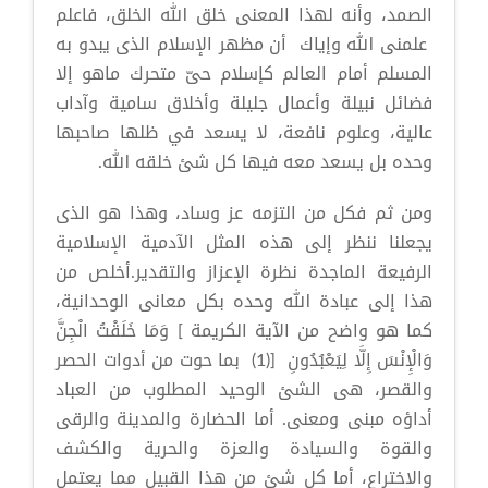
الصمد، وأنه لهذا المعنى خلق الله الخلق، فاعلم
علمنى الله وإياك أن مظهر الإسلام الذى يبدو به
المسلم أمام العالم كإسلام حىّ متحرك ماهو إلا
فضائل نبيلة وأعمال جليلة وأخلاق سامية وآداب
عالية، وعلوم نافعة، لا يسعد في ظلها صاحبها
وحده بل يسعد معه فيها كل شئ خلقه الله.
ومن ثم فكل من التزمه عز وساد، وهذا هو الذى
يجعلنا ننظر إلى هذه المثل الآدمية الإسلامية
الرفيعة الماجدة نظرة الإعزاز والتقدير.أخلص من
هذا إلى عبادة الله وحده بكل معانى الوحدانية،
كما هو واضح من الآية الكريمة ] وَمَا خَلَقْتُ الْجِنَّ
وَالْإِنْسَ إِلَّا لِيَعْبُدُونِ [(1) بما حوت من أدوات الحصر
والقصر، هى الشئ الوحيد المطلوب من العباد
أداؤه مبنى ومعنى. أما الحضارة والمدينة والرقى
والقوة والسيادة والعزة والحرية والكشف
والاختراع، أما كل شئ من هذا القبيل مما يعتمل