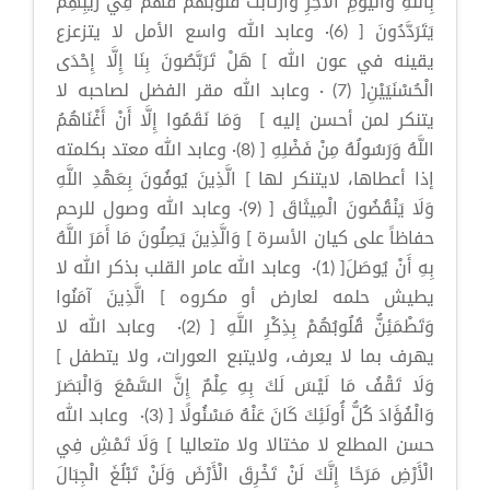
بِاللَّهِ وَالْيَوْمِ الْآخِرِ وَارْتَابَتْ قُلُوبُهُمْ فَهُمْ فِي رَيْبِهِمْ
يَتَرَدَّدُونَ [ (6)· وعابد الله واسع الأمل لا يتزعزع
يقينه في عون الله ] هَلْ تَرَبَّصُونَ بِنَا إِلَّا إِحْدَى
الْحُسْنَيَيْنِ[ (7) · وعابد الله مقر الفضل لصاحبه لا
يتنكر لمن أحسن إليه ] وَمَا نَقَمُوا إِلَّا أَنْ أَغْنَاهُمُ
اللَّهُ وَرَسُولُهُ مِنْ فَضْلِهِ [ (8)· وعابد الله معتد بكلمته
إذا أعطاها، لايتنكر لها ] الَّذِينَ يُوفُونَ بِعَهْدِ اللَّهِ
وَلَا يَنْقُضُونَ الْمِيثَاقَ [ (9)· وعابد الله وصول للرحم
حفاظاً على كيان الأسرة ] وَالَّذِينَ يَصِلُونَ مَا أَمَرَ اللَّهُ
بِهِ أَنْ يُوصَلَ[ (1)· وعابد الله عامر القلب بذكر الله لا
يطيش حلمه لعارض أو مكروه ] الَّذِينَ آمَنُوا
وَتَطْمَئِنُّ قُلُوبُهُمْ بِذِكْرِ اللَّهِ [ (2)· وعابد الله لا
يهرف بما لا يعرف، ولايتبع العورات، ولا يتطفل ]
وَلَا تَقْفُ مَا لَيْسَ لَكَ بِهِ عِلْمٌ إِنَّ السَّمْعَ وَالْبَصَرَ
وَالْفُؤَادَ كُلُّ أُولَئِكَ كَانَ عَنْهُ مَسْئُولًا [ (3)· وعابد الله
حسن المطلع لا مختالا ولا متعاليا ] وَلَا تَمْشِ فِي
الْأَرْضِ مَرَحًا إِنَّكَ لَنْ تَخْرِقَ الْأَرْضَ وَلَنْ تَبْلُغَ الْجِبَالَ