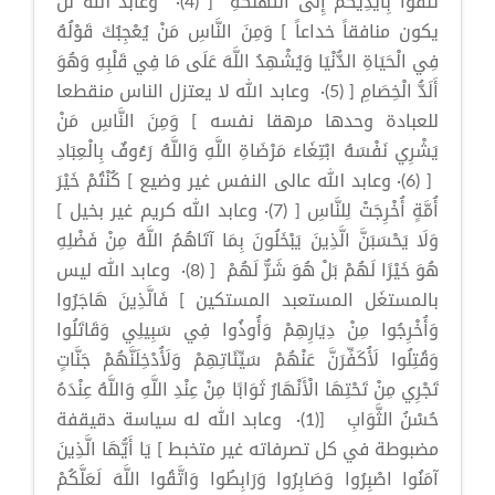
تُلْقُوا بِأَيْدِيكُمْ إِلَى التَّهْلُكَةِ [ (4)· وعابد الله لن
يكون منافقاً خداعاً ] وَمِنَ النَّاسِ مَنْ يُعْجِبُكَ قَوْلُهُ
فِي الْحَيَاةِ الدُّنْيَا وَيُشْهِدُ اللَّهَ عَلَى مَا فِي قَلْبِهِ وَهُوَ
أَلَدُّ الْخِصَامِ [ (5)· وعابد الله لا يعتزل الناس منقطعا
للعبادة وحدها مرهقا نفسه ] وَمِنَ النَّاسِ مَنْ
يَشْرِي نَفْسَهُ ابْتِغَاءَ مَرْضَاةِ اللَّهِ وَاللَّهُ رَءُوفٌ بِالْعِبَادِ
[ (6)· وعابد الله عالى النفس غير وضيع ] كُنْتُمْ خَيْرَ
أُمَّةٍ أُخْرِجَتْ لِلنَّاسِ [ (7)· وعابد الله كريم غير بخيل ]
وَلَا يَحْسَبَنَّ الَّذِينَ يَبْخَلُونَ بِمَا آتَاهُمُ اللَّهُ مِنْ فَضْلِهِ
هُوَ خَيْرًا لَهُمْ بَلْ هُوَ شَرٌّ لَهُمْ [ (8)· وعابد الله ليس
بالمستغَل المستعبد المستكين ] فَالَّذِينَ هَاجَرُوا
وَأُخْرِجُوا مِنْ دِيَارِهِمْ وَأُوذُوا فِي سَبِيلِي وَقَاتَلُوا
وَقُتِلُوا لَأُكَفِّرَنَّ عَنْهُمْ سَيِّئَاتِهِمْ وَلَأُدْخِلَنَّهُمْ جَنَّاتٍ
تَجْرِي مِنْ تَحْتِهَا الْأَنْهَارُ ثَوَابًا مِنْ عِنْدِ اللَّهِ وَاللَّهُ عِنْدَهُ
حُسْنُ الثَّوَابِ [(1)· وعابد الله له سياسة دقيقفة
مضبوطة في كل تصرفاته غير متخبط ] يَا أَيُّهَا الَّذِينَ
آمَنُوا اصْبِرُوا وَصَابِرُوا وَرَابِطُوا وَاتَّقُوا اللَّهَ لَعَلَّكُمْ