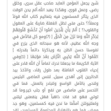
شئ يجعل المؤمن العابد صاحب عقل سرى، وخلق
رضى، وعمل قوىّ، وهكذا يعبد الله.ألم يحن الوقت
الذى يتأثر المسلمون فيه بتعاليم كتاب الله قولاً
وعملاً!؟ حتى متى تظل الغفلة ضاربة على العقول
والقلوب!؟ ] أَلَمْ يَأْنِ لِلَّذِينَ آمَنُوا أَنْ تَخْشَعَ قُلُوبُهُمْ
لِذِكْرِ اللَّهِ وَمَا نَزَلَ مِنَ الْحَقِّ [ (7)ومع كل فالأمل في
وجه الله عظيم، لأنه هو سبحانه الذى يزرع في
نفوسنا حسن الظن به ويذكرنا دائماً بقدرته ]
اعْلَمُوا أَنَّ اللَّهَ يُحْيِي الْأَرْضَ بَعْدَ مَوْتِهَا [ (1)وفي
الآية الكريمة ما يجعلنا ندرك تماماً أن الله قادر على
إحياء القلوب الغافلة بعد طول رقاد، والأخذ بيد
الحائرين إلى أهدى سبيل. لننس الماضى البئيس
ولنحى بالأمل الواسع ولنبادر بالعمل. فما في
التحسر على مامضى من نفع أو جلب خير.وما قد
تولي فهو قد فات ذاهباً فهل ينفعنى ليتنى
ولعلنيولئن أمضَّنا ما نحن فيه كمسلمين، وهو جد
ممض، فما هو بالنهاية المحتومة للمسلمين، لقد