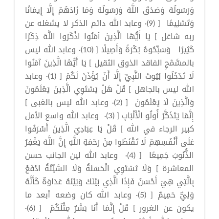
وَرَسُولُهُ وَصَدَقَ اللَّهُ وَرَسُولُهُ وَمَا زَادَهُمْ إِلَّا إِيمَانًا
وَتَسْلِيمًا [ (9)· وعابد الله دائم الذكر لا يشغله عن
ربه شاغل ] يَا أَيُّهَا الَّذِينَ آمَنُوا اذْكُرُوا اللَّهَ ذِكْرًا
كَثِيرًا وَسَبِّحُوهُ بُكْرَةً وَأَصِيلًا [ (10)· وعابد الله ليس
بالمسَّمْجِ الفاقد الذوق الثقيل ] يَا أَيُّهَا الَّذِينَ آمَنُوا
لَا تَدْخُلُوا بُيُوتَ النَّبِيِّ إِلَّا أَنْ يُؤْذَنَ لَكُمْ [ (1)· وعابد
الله ليس بالجاهل ] قُلْ هَلْ يَسْتَوِي الَّذِينَ يَعْلَمُونَ
وَالَّذِينَ لَا يَعْلَمُونَ [ (2)· وعابد الله ليس بالغبى ]
إِنَّمَا يَتَذَكَّرُ أُولُو الْأَلْبَابِ [ (3)· وعابد الله واسع الأمل
كبير الرجاء في الله ] قُلْ يَا عِبَادِيَ الَّذِينَ أَسْرَفُوا
عَلَى أَنْفُسِهِمْ لَا تَقْنَطُوا مِنْ رَحْمَةِ اللَّهِ إِنَّ اللَّهَ يَغْفِرُ
الذُّنُوبَ جَمِيعًا [ (4)· وعابد الله لين الجانب حسن
المعاشرة ] وَلَا تَسْتَوِي الْحَسَنَةُ وَلَا السَّيِّئَةُ ادْفَعْ
بِالَّتِي هِيَ أَحْسَنُ فَإِذَا الَّذِي بَيْنَكَ وَبَيْنَهُ عَدَاوَةٌ كَأَنَّهُ
وَلِيٌّ حَمِيمٌ [ (5)· وعابد الله كان وضعه أبعد ما
يكون عن الغرور ] قُلْ إِنَّمَا أَنَا بَشَرٌ مِثْلُكُمْ [ (6)·