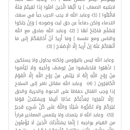
لابثنيه الصعاب ] يَا أَيُّهَا الَّذِينَ آمَنُوا إِذَا لَقِيتُمْ فِئَةً
فَاثْبُتُوا [ (1)· وعابد الله لا يحب الحرب حباً في سفك
التدماء ولكن دفاعاً عن حق ثبت وضوحه ] وَإِنْ جَنَحُوا
لِلسَّلْمِ فَاجْنَحْ لَهَا [ (2)· وعابد الله صادق مع الله
والناس ومع نفسه ] وَمَا أُرِيدُ أَنْ أُخَالِفَكُمْ إِلَى مَا
أَنْهَاكُمْ عَنْهُ إِنْ أُرِيدُ إِلَّا الْإِصْلَاحَ [ (3)·
وعابد الله ليس باليؤوس ولكنه يحاول ولا يستكين
] اذْهَبُوا فَتَحَسَّسُوا مِنْ يُوسُفَ وَأَخِيهِ وَلَا تَيْأَسُوا
مِنْ رَوْحِ اللَّهِ إِنَّهُ لَا يَيْئَسُ مِنْ رَوْحِ اللَّهِ إِلَّا الْقَوْمُ
الْكَافِرُونَ [ (4)· وعابد الله مقاتل نافر إلى السلاح
إذا وجب القتال حفاظا على الدعوة والحرية والحق
]إِلَّا تَنْفِرُوا يُعَذِّبْكُمْ عَذَابًا أَلِيمًا وَيَسْتَبْدِلْ قَوْمًا
غَيْرَكُمْ وَلَا تَضُرُّوهُ شَيْئًا وَاللَّهُ عَلَى كُلِّ شَيْءٍ قَدِيرٌ
[(5)· وعابد الله لا يتمحك ولا يلتمس المعاذير فراراً
من القيام بواجبه ] إِنَّمَا يَسْتَأْذِنُكَ الَّذِينَ لَا يُؤْمِنُونَ