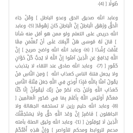
طُولًا [ (4)·
وعابد الله صديق الحق وعدو الباطل ] وَقُلْ جَاءَ
الْحَقُّ وَزَهَقَ الْبَاطِلُ إِنَّ الْبَاطِلَ كَانَ زَهُوقًا[ (5)· وعابد
الله حريص على التعلم ولو ممن هو أقل منه شأنا
] قَالَ لَهُ مُوسَى هَلْ أَتَّبِعُكَ عَلَى أَنْ تُعَلِّمَنِ مِمَّا
عُلِّمْتَ رُشْدًا [ (6)· وعابد الله الله واضح صريح ] إِنَّ
اللَّهَ يُدَافِعُ عَنِ الَّذِينَ آمَنُوا إِنَّ اللَّهَ لَا يُحِبُّ كُلَّ خَوَّانٍ
كَفُورٍ [ (7)· وعابد الله صادق عند اللقاء لا يتذبذب
ولا يجعل فتنة الناس كعذاب الله ] وَمِنَ النَّاسِ مَنْ
يَقُولُ آمَنَّا بِاللَّهِ فَإِذَا أُوذِيَ فِي اللَّهِ جَعَلَ فِتْنَةَ النَّاسِ
كَعَذَابِ اللَّهِ وَلَئِنْ جَاءَ نَصْرٌ مِنْ رَبِّكَ لَيَقُولُنَّ إِنَّا كُنَّا
مَعَكُمْ أَوَلَيْسَ اللَّهُ بِأَعْلَمَ بِمَا فِي صُدُورِ الْعَالَمِينَ [
(8)· وعابد الله حليم رزين لا تستخفه الجهالة ولا
الجاهلون ] فَاصْبِرْ إِنَّ وَعْدَ اللَّهِ حَقٌّ وَلَا يَسْتَخِفَّنَّكَ
الَّذِينَ لَا يُوقِنُونَ [ (1)· وعابد الله وثيق الصلة بأمته
مدعم للروابط ومحكم للأواصر ] وَإِنَّ هَذِهِ أُمَّتُكُمْ