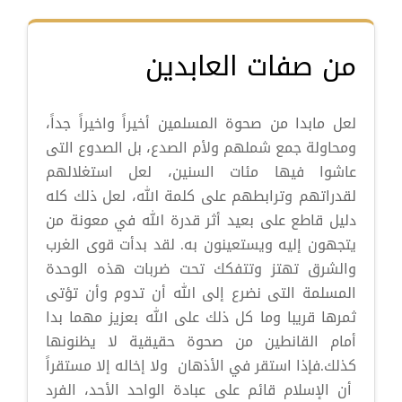
من صفات العابدين
لعل مابدا من صحوة المسلمين أخيراً واخيراً جداً،
ومحاولة جمع شملهم ولأم الصدع، بل الصدوع التى
عاشوا فيها مئات السنين، لعل استغلالهم
لقدراتهم وترابطهم على كلمة الله، لعل ذلك كله
دليل قاطع على بعيد أثر قدرة الله في معونة من
يتجهون إليه ويستعينون به. لقد بدأت قوى الغرب
والشرق تهتز وتتفكك تحت ضربات هذه الوحدة
المسلمة التى نضرع إلى الله أن تدوم وأن تؤتى
ثمرها قريبا وما كل ذلك على الله بعزيز مهما بدا
أمام القانطين من صحوة حقيقية لا يظنونها
كذلك.فإذا استقر في الأذهان ولا إخاله إلا مستقراً
أن الإسلام قائم على عبادة الواحد الأحد، الفرد