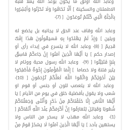
وعابد الله أوثق ما يكون بوعد الله يملأ قلبه
الاطمئنان والسكينة ] أَلَّا تَخَافُوا وَلَا تَحْزَنُوا وَأَبْشِرُوا
بِالْجَنَّةِ الَّتِي كُنْتُمْ تُوعَدُونَ [ (7)·
وعابد الله وقاف عند الحق لا يجانبه بل يخضع له
ويلين ] وَإِذْ لَمْ يَهْتَدُوا بِهِ فَسَيَقُولُونَ هَذَا إِفْكٌ
قَدِيمٌ [ (8)· وعابد الله لا يتسرع في إبداء رأى أو
إصدار حكم ] يَا أَيُّهَا الَّذِينَ آمَنُوا إِنْ جَاءَكُمْ فَاسِقٌ
بِنَبَإٍ فَتَبَيَّنُوا [ (9)· وعابد الله رسول محبة ووئام لا
يثير فتنة ولا خصاما ] إِنَّمَا الْمُؤْمِنُونَ إِخْوَةٌ فَأَصْلِحُوا
بَيْنَ أَخَوَيْكُمْ وَاتَّقُوا اللَّهَ لَعَلَّكُمْ تُرْحَمُونَ [ (10)·
وعابد الله لا يتعصب للون أو جنس أو قوم او
شعب ولا يقول بأفضلية خلق في يوم من الأيام ] يَا
أَيُّهَا النَّاسُ إِنَّا خَلَقْنَاكُمْ مِنْ ذَكَرٍ وَأُنْثَى وَجَعَلْنَاكُمْ
شُعُوبًا وَقَبَائِلَ لِتَعَارَفُوا إِنَّ أَكْرَمَكُمْ عِنْدَ اللَّهِ أَتْقَاكُمْ [
(1)· وعابد الله مهذب لا يسخر من الناس ولا
يستهين بأحد ] يَا أَيُّهَا الَّذِينَ آمَنُوا لَا يَسْخَرْ قَومٌ مِنْ