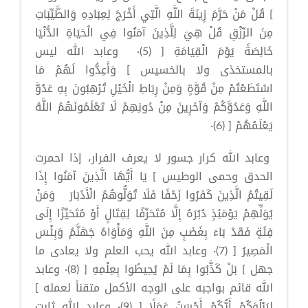
] قُلْ مَنْ حَرَّمَ زِينَةَ اللَّهِ الَّتِي أَخْرَجَ لِعِبَادِهِ وَالطَّيِّبَاتِ
مِنَ الرِّزْقِ قُلْ هِيَ لِلَّذِينَ آمَنُوا فِي الْحَيَاةِ الدُّنْيَا
خَالِصَةً يَوْمَ الْقِيَامَةِ [ (5)· وعابد الله ليس
بالمستخذى ولا بالخسيس ] وَأَعِدُّوا لَهُمْ مَا
اسْتَطَعْتُمْ مِنْ قُوَّةٍ وَمِنْ رِبَاطِ الْخَيْلِ تُرْهِبُونَ بِهِ عَدُوَّ
اللَّهِ وَعَدُوَّكُمْ وَآخَرِينَ مِنْ دُونِهِمْ لَا تَعْلَمُونَهُمُ اللَّهُ
يَعْلَمُهُمْ [ (6)·
وعابد الله كرار جسور لا يعرف الفرار، إذا احمرت
الحدق وحمى الوطيس ] يَا أَيُّهَا الَّذِينَ آمَنُوا إِذَا
لَقِيتُمُ الَّذِينَ كَفَرُوا زَحْفًا فَلَا تُوَلُّوهُمُ الْأَدْبَارَ وَمَنْ
يُوَلِّهِمْ يَوْمَئِذٍ دُبُرَهُ إِلَّا مُتَحَرِّفًا لِقِتَالٍ أَوْ مُتَحَيِّزًا إِلَى
فِئَةٍ فَقَدْ بَاءَ بِغَضَبٍ مِنَ اللَّهِ وَمَأْوَاهُ جَهَنَّمُ وَبِئْسَ
الْمَصِيرُ [ (7)· وعابد الله يحب العلم ولا يعادى ما
جهل ] بَلْ كَذَّبُوا بِمَا لَمْ يُحِيطُوا بِعِلْمِهِ [ (8)· وعابد
الله قائم بواجبه على الوجه الأكمل متقناً لعمله ]
لِيَبْلُوَكُمْ أَيُّكُمْ أَحْسَنُ عَمَلًا [ (9)· وعابد الله ثابت