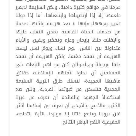
هزمنا في مواقع كثيرة دامية، ولكن الهزيمة لايمرر
طعمها إلا إذا ارتضيناها وابتلعناها، أما إذا حولنا
تغيير وجهها، فإنها لا تعد هزيمة ولكنها صدمة
من صدمات الحياة القاسية يمكن التغلب عليها
والإفلات منها بإيمان وعزم وتفكير ويقين. والأيام
متداولة بين الناس، يوم نساء ويومٌ نسر. ليست
الهزيمة أن تفقد مغنما، ولكن الهزيمة أن تفقد
خلقا ورجولة ورجاء.ولئن كان من أهم التبعات على
المسلمين أن يجلوا لأمتهم الإسلامية حقائق
ماضيها المجيدة، لتسلك طرق التربية السليمة
المجدية فتنهض من كبوتها المردية، ولئن صح
استكمالاً للجهود والفائدة أن نعرف عن غيرنا
الكثير، فالأصح والأجدى أن نعرف عن إسلامنا أكثر.
فلن يروينا وينقع غلتنا إلا مواردنا الثرة الثجاجة،
الحقيقية النفع الباهر النتائج.