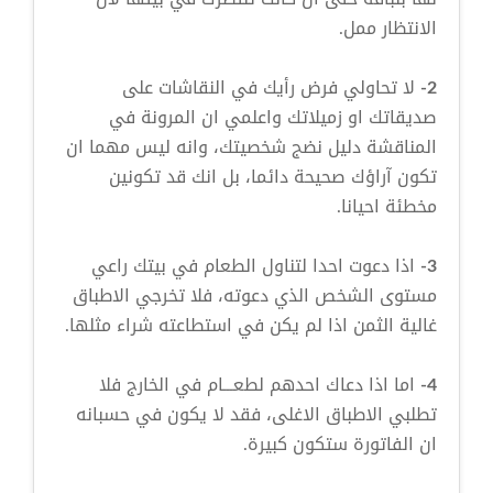
الانتظار ممل.
2-
لا تحاولي فرض رأيك في النقاشات على
صديقاتك او زميلاتك واعلمي ان المرونة في
المناقشة دليل نضج شخصيتك، وانه ليس مهما ان
تكون آراؤك صحيحة دائما، بل انك قد تكونين
مخطئة احيانا.
3-
اذا دعوت احدا لتناول الطعام في بيتك راعي
مستوى الشخص الذي دعوته، فلا تخرجي الاطباق
غالية الثمن اذا لم يكن في استطاعته شراء مثلها.
4-
اما اذا دعاك احدهم لطعـــام في الخارج فلا
تطلبي الاطباق الاغلى، فقد لا يكون في حسبانه
ان الفاتورة ستكون كبيرة.