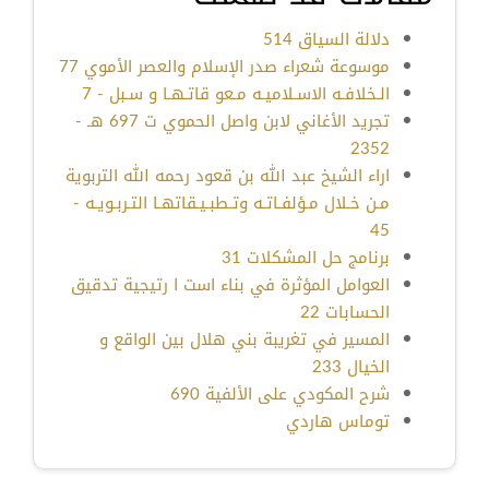
دلالة السياق 514
موسوعة شعراء صدر الإسلام والعصر الأموي 77
الـخلافـه الاسـلاميـه مـعو قاتـهـا و سـبل - 7
تجريد الأغاني لابن واصل الحموي ت 697 هـ -
2352
اراء الشيخ عبد الله بن قعود رحمه الله التربوية
مـن خـلال مـؤلفـاتـه وتـطبـيـقاتهـا التـربـويـه -
45
برنامج حل المشكلات 31
العوامل المؤثرة في بناء است ا رتيجية تدقيق
الحسابات 22
المسير في تغريبة بني هلال بين الواقع و
الخيال 233
شرح المكودي على الألفية 690
توماس هاردي