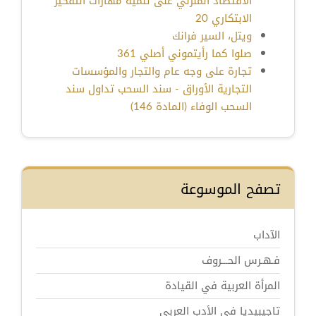
الاقتصاد المنزلي على تنمية مهارات التفكير
الابتكاري 20
ويتل، السير فرانك
صلوا كما رأيتموني أصلي 361
تجارة على وجه عام والتجار والمؤسسات
التجارية الأوراق - سند السحب تداول سند
السحب الوفاء (المادة 146)
تصفح الموسوعة
الآداب
فـهـرس الحـــروف
المرأة العربية في القيادة
تاجيبيديا في الأدب العربي