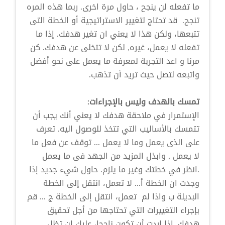
ما تفعله لن ينجح ، حاول مرة اخرى. ربما هذه المره
تنجح. قد تحتاج لتغيير الاستراتيجية أو الخطة التى
تتبعها، ولكن هذا لا يعني ان تغير هدفك. إذا ما
تفعله لا يعمل، غيره, لكن لا تتخلى عن هدفك. كن
مرنا و اعد التجربة لمعرفة ما يعمل على نحو أفضل
واتبعه لتصل حيث تريد أن تذهب.
تمسك بالهدف وليس بالإجراءات:
الإستمرار في ملاحقة هدفك لا يعني أنك يجب أن
تتمسك بالأساليب التي تتخذ للوصول اليه. تعرف
على الذى يعمل وما لا يعمل ... توقف عن فعل ما
لا يعمل , وابذل المزيد من الجهد فى ما يعمل
.انظر في خطتك وغير ما يلزم. حاول شيء جديد إذا
وجدت ان الخطة أ... لا تعمل، انتقل إلى الخطة
البديلة ب واذا لم تعمل، انتقل إلى الخطة ج ... قم
بإجراء التغييرات التي تحتاجها من أجل تحقيق
هدفك .إذا اردت أن تكون ناجحا، عليك ان تظل