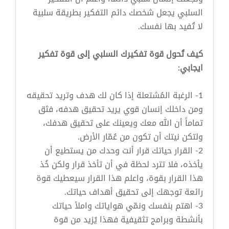
السلبي يجعل شخصك دائم التفكير بطريقة سلبية
لا تُفيد بها نفسك.
كيف تُحول قوة تفكيرك السلبي إلى قوة تفكير
ايجابي:
1- الرغبة المُشتعلة إذا كان لك هدف وتريد تحقيقه
ومن داخلك إنسان قوي يريد تحقيق هدفه، فثق
تماماً أن الله معك ويعينك على تحقيق هدفك،
ولتكن نيتك أن تكون من عُمّار الأرض.
2- القرار حياتك قرار أنت وحدك من يستطيع أن
يأخذه، فلا تترد لحظة في أن تأخذ قرار ولكن خُذ
هذا القرار بقوة، واعلم هذا القرار سيعطيك قوة
رائعة توجهك إلى تحقيق أهداف حياتك.
3- اهتم بنفسك ونمّي هواياتك واملأ حياتك
بأنشطة وبرامج تثقيفية فهذا يُزيد من قوة