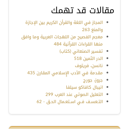
مقالات قد تهمك
المجاز في اللغة والقرأن الكريم بين الإجازة
والمنع 263
معجم الفصيح من اللهجات العربية وما وافق
منها القراءات القرآنية 484
تفسير الصنعاني (كتاب)
الدر الثمين 518
نانسن، فريتوف
مقدمة في الأدب الإٍسلامي المقارن 435
جروز، جورج
انيبال كافاكو سيلفا
التعليل الصوتي عند العرب 299
التـعسـف فـي اسـتعـمال الحـق - 62