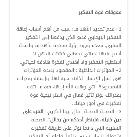
معوقات قوة التفكير:
1– عدم تحديد الأهداف: سبب من أهم أسباب إعاقة
التفكير الإيجابي فهو الذي يدفعنا إلى التفكير
السلبي، فعدم وجود رؤية محددة وأهداف واضحة
أسير عليها لحياتي يجعلني مُشتت الذهن لا
أستطيع التفكير ولا أهتدي لفكرة هادفة لحياتي.
2– المؤثرات الداخلية : المقصود بهذه المؤثرات
هي تقبل الإنسان لذاته وحبه لها، وإيمانه بقدراته
اللامحدودة التي وهبه الله إياها، فعدم الثقة
بقدراتك يؤثر تأثير فعال في استراتيجية قوة
تفكيرك في أمور حياتك.
3– الصحبة الصحبة : قال نبينا الكريم:
"المرء على
دين خليله، فلينظر أحدكم من يخالل"
. الصحبة
السلبية التي دائما تؤثر على طريقة تفكيرك
وتجعلك إنسان سلبي دائماً، واعلم أن التفكير