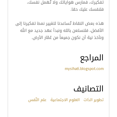
تفكيرك، فمارس هواياتك ولا تُهمل نفسك،
فلنفسك عليك حقا.
هذه بعض النقاط تُساعدنا لتغيير نمط تفكيرنا إلى
الأفضل، فلنستعن بالله ونبدأ عهد جديد مع الله
ونأخذ نية أن نكون جميعاً من عُمّار الأرض.
المراجع
mysihati.blogspot.com
التصانيف
تطوير الذات
العلوم الاجتماعية
علم النّفس