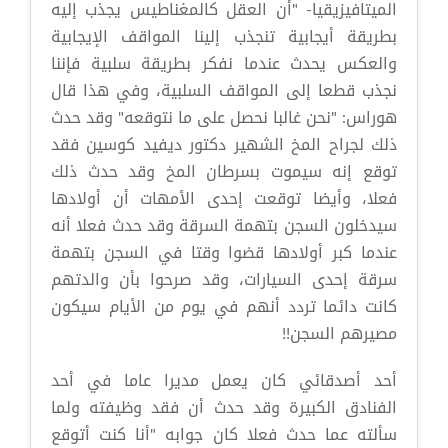
الميتافيزيقيا- "أن العقل كالمغناطيس يجذب إليه
بطريقة أيجابية تنجذب إلينا المواقف الإيجابية
والعكس يحدث عندما نفكر بطريقة سلبية فإننا
نجذب قطعا إلى المواقف السلبية، وفي هذا قال
هوراس: "نحن غالبا نحصل على ما نتوقعه" وقد حدث
ذلك لجراح المخ الشهير دكتور ديفيد كوسين فقد
توقع إنه سيموت بسرطان المخ وقد حدث ذلك
فعلا، وأيضا توقعت إحدى الأمهات أن أولادها
سيدخلون السجن بتهمة السرقة وقد حدث فعلا أنه
عندما كبر أولادها قضوا وقتا في السجن بتهمة
سرقة إحدى السيارات، وقد صرحوا بأن والدتهم
كانت دائما تردد أنهم في يوم من الأيام سيكون
مصيرهم السجن!!
أحد أصدقائي كان يعمل مديرا عاما في أحد
الفنادق الكبيرة وقد حدث أن فقد وظيفته ولما
سألته عما حدث فعلا كان جوابه "أنا كنت أتوقع