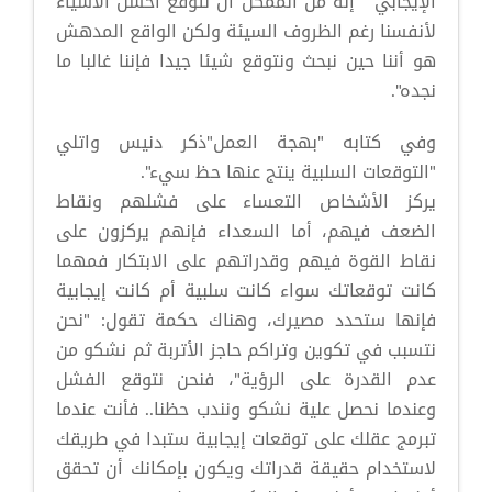
الإيجابي" "إنه من الممكن أن نتوقع أحسن الأشياء
لأنفسنا رغم الظروف السيئة ولكن الواقع المدهش
هو أننا حين نبحث ونتوقع شيئا جيدا فإننا غالبا ما
نجده".
وفي كتابه "بهجة العمل"ذكر دنيس واتلي
"التوقعات السلبية ينتج عنها حظ سيء".
يركز الأشخاص التعساء على فشلهم ونقاط
الضعف فيهم، أما السعداء فإنهم يركزون على
نقاط القوة فيهم وقدراتهم على الابتكار فمهما
كانت توقعاتك سواء كانت سلبية أم كانت إيجابية
فإنها ستحدد مصيرك، وهناك حكمة تقول: "نحن
نتسبب في تكوين وتراكم حاجز الأتربة ثم نشكو من
عدم القدرة على الرؤية"، فنحن نتوقع الفشل
وعندما نحصل علية نشكو ونندب حظنا.. فأنت عندما
تبرمج عقلك على توقعات إيجابية ستبدا في طريقك
لاستخدام حقيقة قدراتك ويكون بإمكانك أن تحقق