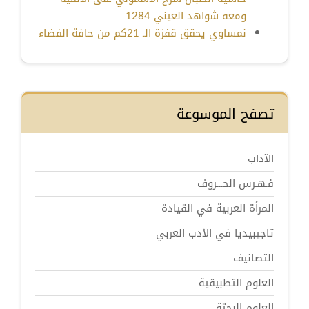
ومعه شواهد العيني 1284
نمساوي يحقق قفزة الـ 21كم من حافة الفضاء
تصفح الموسوعة
الآداب
فـهـرس الحـــروف
المرأة العربية في القيادة
تاجيبيديا في الأدب العربي
التصانيف
العلوم التطبيقية
العلوم البحتة