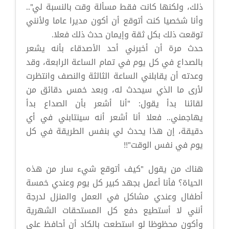
ذلك، ولكنها كانت فقط مسألة وقت بالنسبة لي"..
وأنا شخصيا كنت أتوقع أن أكون مديرا عاما ولأنني
توقعت ذلك بكل ثقة وإيمان حدث ذلك فعلا.
حدث مرة أن أخبرني أحد الأصدقاء بأنه يشعر
بالصداع في كل يوم في تمام الساعة الرابعة، وقد
وعدته أن يقابلني الساعة الثالثة والنصف وانتظرت
لأرى ما الذي سيحدث له، وبعد خمس دقائق من
لقائنا بدأ يقول: "أنا أشعر بأن الصداع بدأ
يهاجمني.. فعلا أنا أشعر أنه سينتابني في أي
دقيقة، إن هذا يحدث لي بنفس الطريقة في كل
يوم في نفس الوقت"!!
هناك من يقول "كيف أتوقع شيء سار من هذه
الحياة؟ فأنا أعمل بجهد كبير كل يوم وعندي خمسة
أطفال وعندي مشاكل في العمل والمنزل لدرجة
أنني لا أستطيع دفع كل المستحقات الشهرية
وأكون محظوظا لو استطعت بالكاد أن أحافظ على