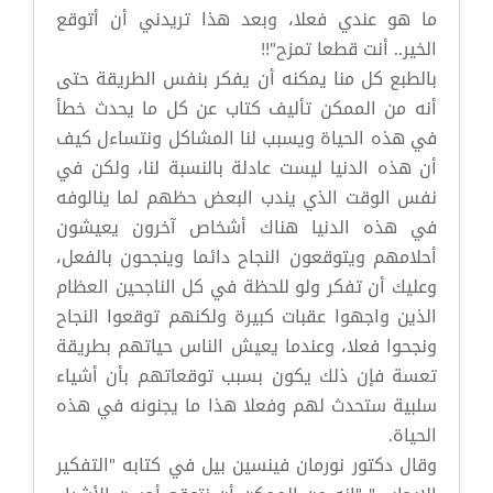
ما هو عندي فعلا، وبعد هذا تريدني أن أتوقع
الخير.. أنت قطعا تمزح"!!
بالطبع كل منا يمكنه أن يفكر بنفس الطريقة حتى
أنه من الممكن تأليف كتاب عن كل ما يحدث خطأ
في هذه الحياة ويسبب لنا المشاكل ونتساءل كيف
أن هذه الدنيا ليست عادلة بالنسبة لنا، ولكن في
نفس الوقت الذي يندب البعض حظهم لما ينالوفه
في هذه الدنيا هناك أشخاص آخرون يعيشون
أحلامهم ويتوقعون النجاح دائما وينجحون بالفعل،
وعليك أن تفكر ولو للحظة في كل الناجحين العظام
الذين واجهوا عقبات كبيرة ولكنهم توقعوا النجاح
ونجحوا فعلا، وعندما يعيش الناس حياتهم بطريقة
تعسة فإن ذلك يكون بسبب توقعاتهم بأن أشياء
سلبية ستحدث لهم وفعلا هذا ما يجنونه في هذه
الحياة.
وقال دكتور نورمان فينسين بيل في كتابه "التفكير