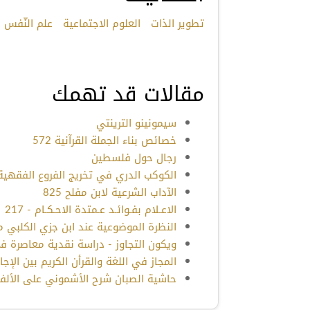
تطوير الذات
العلوم الاجتماعية
علم النّفس
مقالات قد تهمك
سيمونينو الترينتي
خصائص بناء الجملة القرآنية 572
رجال حول فلسطين
الكوكب الدري في تخريج الفروع الفقهية ع
الآداب الشرعية لابن مفلح 825
الاعـلام بفـوائـد عـمتدة الاحـكـام - 217
النظرة الموضوعية عند ابن جزي الكلبي م
ويكون التجاوز - دراسة نقدية معاصرة في 
المجاز في اللغة والقرأن الكريم بين الإجازة
حاشية الصبان شرح الأشموني على الألفية