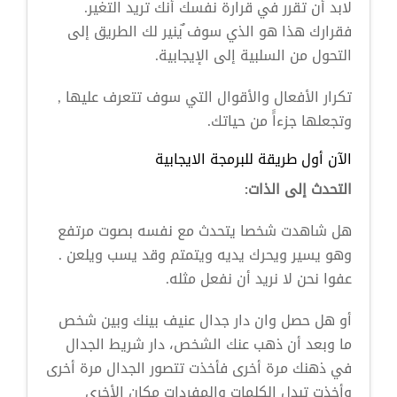
لابد أن تقرر في قرارة نفسك أنك تريد التغير.
فقرارك هذا هو الذي سوف ٌينير لك الطريق إلى
التحول من السلبية إلى الإيجابية.
تكرار الأفعال والأقوال التي سوف تتعرف عليها ,
وتجعلها جزءاًَ من حياتك.
الآن أول طريقة للبرمجة الايجابية
التحدث إلى الذات:
هل شاهدت شخصا يتحدث مع نفسه بصوت مرتفع
وهو يسير ويحرك يديه ويتمتم وقد يسب ويلعن .
عفوا نحن لا نريد أن نفعل مثله.
أو هل حصل وان دار جدال عنيف بينك وبين شخص
ما وبعد أن ذهب عنك الشخص، دار شريط الجدال
في ذهنك مرة أخرى فأخذت تتصور الجدال مرة أخرى
وأخذت تبدل الكلمات والمفردات مكان الأخرى