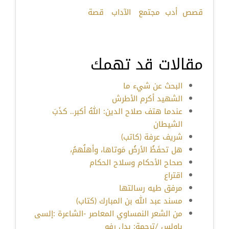
قصص
أدب
مجتمع
الآداب
قصة
مقالات قد تهمك
البحث عن شيء ما
الشهيد أكرم الأطرش
عندما هتف صلاح الدين: اللهُ أكبر.. كذَبَ
الشيطان
شريف عرفة (كاتب)
هل تحفَظُ الأرضُ مَوتاها، وأهلُهمُ،
صحاح الأحكام وسلاح الحكام
اقتراع
مرفق طيه رسالتها
مسند عبد الله بن المبارك (كتاب)
من الشعر النمساوي المعاصر -الشاعرة :إلسى
باولس /ترجمة: بدل رفو