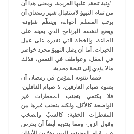
"ونية تنعقد عليها العزيمة، ومعنى هذا أن
من تمام التهيؤ لاستقبال شهر رمضان أن
يرتب المسلم أحواله، وينظّم شؤونه،
ويضع لنفسه البرنامج الذي يعينه على
الطاعة، والخطة التي تقدره على عمل
الخيرات. أما أن يظل التهيؤ مجرد خواطر
في العقل، وعواطف في النفس، فذلك
مالا يؤدي إلى نتيجة مجدية.
فمما ينتويه المؤمن في رمضان أن
يصوم صيام العارفين، لا صيام الغافلين،
فلا يكتفي بتجنب المفطرات غير
الواضحة كالأكل، ولكنه يتجنب غيرها من
المفطرات الخفية: كالسبّ والصخب
وقول الزور، ومما ينتويه أيضاًَ أن يحرص
على قيام المخبتين الذين يخرّون للأذقان