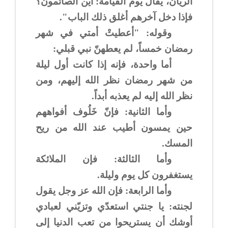
الريّان، يقال يوم القيامة: أين الصائمون؟
فإذا دخل آخرهم أغلق ذلك الباب".
وقوله: "أعطيتْ أمتي في شهر
رمضان خمساً، لم يعطهنّ نبي قبلي:
أما واحدة، فإنه إذا كانت أول ليلة
من شهر رمضان نظر الله إليهم، ومن
نظر الله إليه لم يعذبه أبداً.
وأما الثانية: فإنّ خَلُوف أفواههم
حين يمسون أطيب عند الله من ريح
المسك.
وأما الثالثة: فإن الملائكة
يستغفرون كل يوم وليلة.
وأما الرابعة: فإن الله عز وجل يقول
لجنته: يا جنتي استعدّي وتزيّني لعبادي
أوشك أن يستريحوا من تعب الدنيا إلى