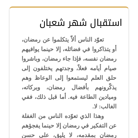
استقبال شهر شعبان
تعوّد الناس ألاّ يتكلموا عن رمضان،
أو يتذاكروا في فضائله، إلا حينما يوافيهم
رمضان نفسه، فإذا جاء رمضان، وباشروا
صيام أيامه فعلاً، وجدتهم يختلفون إلى
حلق العلم ليستمعوا إلى الوعاظ وهم
يذكّرونهم بأفضال رمضان، وبركاته،
وميادين الطاعة فيه. أما قبل ذلك، ففي
الغالب: لا.
وهذا الذي تعوّده الناس من الغفلة
عن التفكير في رمضان إلا حينما يفجؤهم
رمضان بمقدمه، لا يليق، على حسن