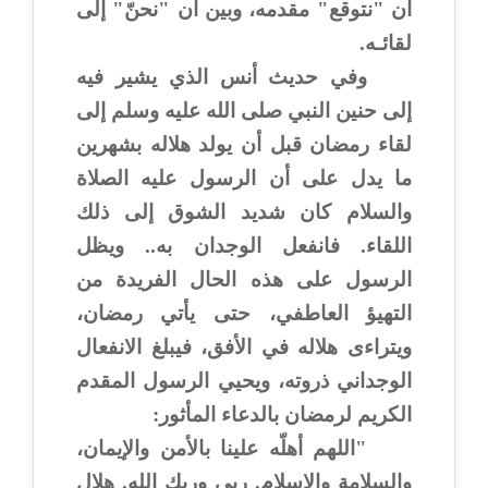
أن "نتوقع" مقدمه، وبين أن "نحنّ" إلى
لقائـه.
وفي حديث أنس الذي يشير فيه
إلى حنين النبي صلى الله عليه وسلم إلى
لقاء رمضان قبل أن يولد هلاله بشهرين
ما يدل على أن الرسول عليه الصلاة
والسلام كان شديد الشوق إلى ذلك
اللقاء. فانفعل الوجدان به.. ويظل
الرسول على هذه الحال الفريدة من
التهيؤ العاطفي، حتى يأتي رمضان،
ويتراءى هلاله في الأفق، فيبلغ الانفعال
الوجداني ذروته، ويحيي الرسول المقدم
الكريم لرمضان بالدعاء المأثور:
"اللهم أهلّه علينا بالأمن والإيمان،
والسلامة والإسلام. ربي وربك الله. هلال