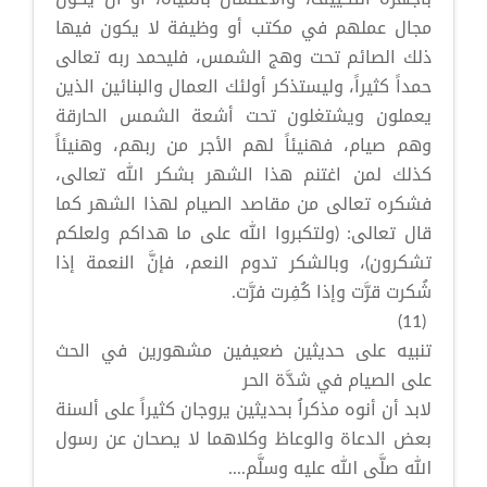
مجال عملهم في مكتب أو وظيفة لا يكون فيها
ذلك الصائم تحت وهج الشمس، فليحمد ربه تعالى
حمداً كثيراً، وليستذكر أولئك العمال والبنائين الذين
يعملون ويشتغلون تحت أشعة الشمس الحارقة
وهم صيام، فهنيئاً لهم الأجر من ربهم، وهنيئاً
كذلك لمن اغتنم هذا الشهر بشكر الله تعالى،
فشكره تعالى من مقاصد الصيام لهذا الشهر كما
قال تعالى: (ولتكبروا الله على ما هداكم ولعلكم
تشكرون)، وبالشكر تدوم النعم، فإنَّ النعمة إذا
شُكرت قرَّت وإذا كُفِرت فرَّت.
(11)
تنبيه على حديثين ضعيفين مشهورين في الحث
على الصيام في شدَّة الحر
لابد أن أنوه مذكراُ بحديثين يروجان كثيراً على ألسنة
بعض الدعاة والوعاظ وكلاهما لا يصحان عن رسول
الله صلَّى الله عليه وسلَّم....