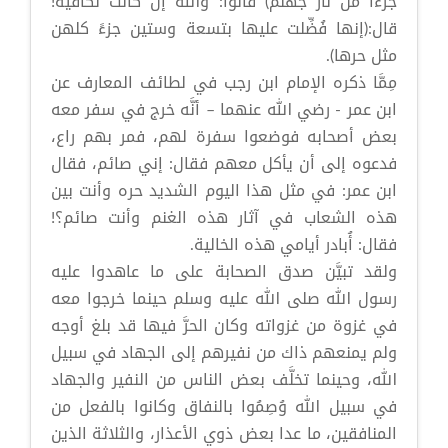
جزءا من نار جهنم) قالوا: والله إن كانت لكافية!
قال:(إنها فُضِّلت عليها بتسعة وستين جزءً كلهن
مثل حرها).
مِمَّا ذكره الإمام ابن رجب في لطائف المعارف عن
ابن عمر - رضي الله عنهما – أنَّه خرج في سفر معه
بعض أصحابه فوضعوا سفرة لهم، فمر بهم راع،
فدعوه إلى أن يأكل معهم فقال: إني صائم، فقال
ابن عمر: في مثل هذا اليوم الشديد حره وأنت بين
هذه الشعاب في آثار هذه الغنم وأنت صائم؟!
فقال: أُبادر أيامي هذه الخالية.
ولقد تبيَّن صدق الصحابة على ما عاهدوا عليه
رسول الله صلى الله عليه وسلم حينما خرجوا معه
في غزوة من غزواته وكان الحرَّ فيها قد بلغ أوجه
ولم يمنعهم ذاك من نفيرهم إلى الجهاد في سبيل
الله، وحينما تخلَّف بعض الناس من النفير والجهاد
في سبيل الله وُصِمُوا بالنفاق وكانوا بالفعل من
المنافقين، ما عدا بعض ذوي الأعذار، والثلاثة الذين