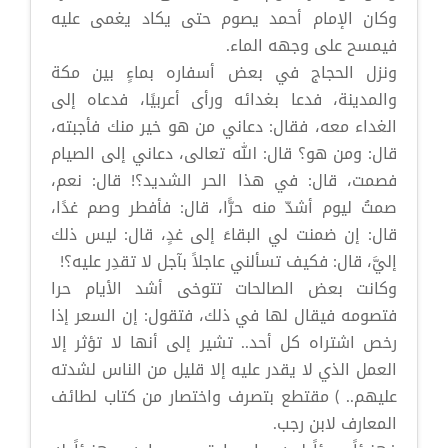
وكان الإمام أحمد يصوم حتى يكاد يغمى عليه
فيمسح على وجهه الماء.
ونزل الحجاج في بعض أسفاره بماءٍ بين مكة
والمدينة، فدعا بغدائه ورأى أعربيًا، فدعاه إلى
الغداء معه، فقال: دعاني من هو خير منك فأجبته،
قال: ومن هو؟ قال: الله تعالى، دعاني إلى الصيام
فصمت، قال: في هذا الحر الشديد؟! قال: نعم،
صمتُ ليوم أشدّ منه حرًّا، قال: فأفطر وصم غدًا،
قال: إن ضمنت لي البقاءَ إلى غدٍ، قال: ليس ذلك
إليَّ، قال: فكيف تسألني عاجلاً بآجل لا تقدِر عليه؟!
وكانت بعض الصالحات تتوخى أشد الأيام حرا
فتصومه فيقال لها في ذلك، فتقول: إن السعر إذا
رخص اشتراه كل أحد.. تشير إلى أنها لا تؤثر إلا
العمل الذي لا يقدر عليه إلا قليل من الناس لشدته
عليهم.. ) مقتطع بتصرف واختصار من كتاب لطائف
المعارف لابن رجب.