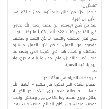
تَشْكُرُونَ}.
ويقول جلَّ من قائل عليماً:{وَمَا جَعَلَ عَلَيْكُمْ فِي
الدِّينِ مِنْ حَرَجٍ}.
لقد قرَّر شيخ الإسلام ابن تيمية رحمه الله تعالى
في الفتاوى (10 / 622) أنه ( كثيراً ما يكثر الثواب
على قدر المشقة والتعب؛ لا لأن التعب والمشقة
مقصود من العمل، ولكن لأن العمل مستلزم
للمشقة والتعب، هذا في شرعنا الذي رفعت عنا
فيه الآصار والأغلال، ولم يجعل علينا فيه حرج، ولا
أريد بنا فيه العسر).
(4)
عبر وعظات الصيام في شدَّة الحر
الصيام بشدَّة الحر يُذكرنا بنار جهنم – أعاذنا الله
منها - فالصائم عندما يرى شدَّة الحر الذي لا
يطاق، ويرى نفسه وما بها من جوع وعطش، ونصب
ووصب وتعب، فإن كان الصائم صاحب قلب يقظ