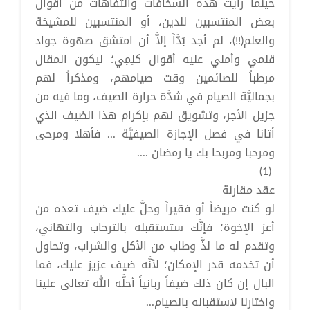
حينما رأيت هذه السخافات والتفاهات من أقوال
بعض المنتسبين للدين، أو المنتسبين للمشيخة
والعلم(!!)، لم أجد بُدَّاً إلاَّ أن امتشق صهوة جواد
قلمي وأملي عليه أقوال كلِمِي؛ ليكون المقال
مرطباً للصائمين وقت صيامهم، ومذكراً لهم
بجماليَّة الصيام في شدَّة حرارة الصيف، وما فيه من
جزيل الأجر، وتشويق لهم بإكرام هذا الضيف الذي
أتانا في فصل الإجازة الصيفيَّة ... فأهلا ومرحى
ومرحبا ومربحا بك يا رمضان ....
(1)
عقد مقارنة
لو كنت مريضاً أو فقيراً وحلَّ عليك ضيف تعده من
أعز الإخوة؛ فإنَّك ستستقبله بالترحاب والتهاني،
وتقدم له ما لذَّ وطاب من الأكل والشراب، وتحاول
أن تخدمه قدر الإمكان؛ لأنَّه ضيف عزيز عليك، فما
البال إن كان ذلك ضيفاً ربانياً أحلَّه الله تعالى علينا
واختارنا لاستقباله بالصيام...