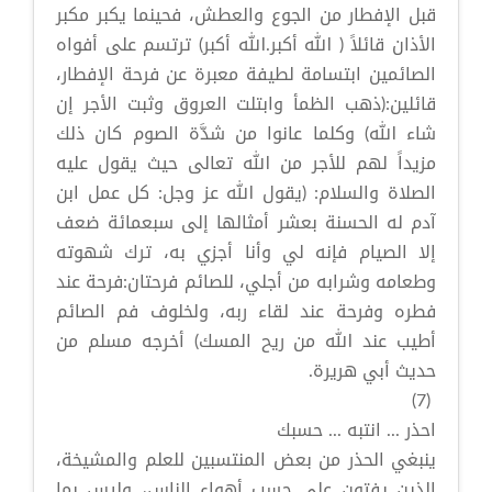
قبل الإفطار من الجوع والعطش، فحينما يكبر مكبر
الأذان قائلاً ( الله أكبر.الله أكبر) ترتسم على أفواه
الصائمين ابتسامة لطيفة معبرة عن فرحة الإفطار،
قائلين:(ذهب الظمأ وابتلت العروق وثبت الأجر إن
شاء الله) وكلما عانوا من شدَّة الصوم كان ذلك
مزيداً لهم للأجر من الله تعالى حيث يقول عليه
الصلاة والسلام: (يقول الله عز وجل: كل عمل ابن
آدم له الحسنة بعشر أمثالها إلى سبعمائة ضعف
إلا الصيام فإنه لي وأنا أجزي به، ترك شهوته
وطعامه وشرابه من أجلي، للصائم فرحتان:فرحة عند
فطره وفرحة عند لقاء ربه، ولخلوف فم الصائم
أطيب عند الله من ريح المسك) أخرجه مسلم من
حديث أبي هريرة.
(7)
احذر ... انتبه ... حسبك
ينبغي الحذر من بعض المنتسبين للعلم والمشيخة،
الذين يفتون على حسب أهواء الناس، وليس بما