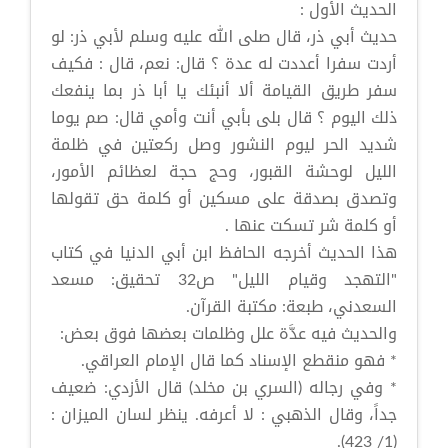
الحديث الأول :
حديث أبي ذر، قال صلى الله عليه وسلم لأبي ذر: لو
أردت سفرا أعددت له عدة ؟ قال: نعم، قال : فكيف
سفر طريق القيامة ألا أنبئك يا أبا ذر بما ينفعك
ذلك اليوم ؟ قال بلى بأبي أنت وأمي قال: صم يوما
شديد الحر ليوم النشور وصل ركعتين في ظلمة
الليل لوحشة القبور، وحج حجة لعظائم الأمور،
وتصدق بصدقة على مسكين أو كلمة حق تقولها
أو كلمة شر تسكت عنها .
هذا الحديث أخرجه الحافظ ابن أبي الدنيا في كتاب
"التهجد وقيام الليل" ص32 تحقيق: مسعد
السعدني، طبعة: مكتبة القرآن.
والحديث فيه عدَّة علل وظلمات بعضها فوق بعض:
* فهو منقطع الإسناد كما قال الإمام العراقي.
* وفي رجاله (السري بن مخلد) قال الأزدي: ضعيف
جداً، وقال الذهبي : لا أعرفه. ينظر لسان الميزان :
(1/ 423).