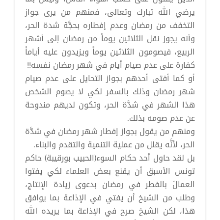
يرضي الله تبارك وتعالى، فمنهم من يرى جواز
التخفف من رمضان وعدم إفطاره بحجَّة شدة الحر،
وأنه يجوز نقل الثلاثين يوماً من رمضان إلى أشهر
الربيع، فيصومون الثلاثين يوماً ويزيدون عليه أياماً
كفارة على عدم صيام أيام في شهر رمضان نفسه!!
أو كما أفتى أحدهم بجواز التحايل على عدم صيام
شهر رمضان وذلك بالسفر لكي لا يصوم الشخص
هذا الشهر في شدَّة الحر، وتكون لديهم مندوحة
عن عدم صومه بذلك.
ومنهم من يقول بجواز إفطار شهر رمضان في شدَّة
الحر، لأنَّه يقلل من عملية التنمية والتقدم والبناء.
بل لقد حاول أحد حكام السوء(الحبيب بورقيبة) حاكم
تونس الأسبق أن يقنع بعض العلماء لكي يفتوا
العمالَ بالفطر في رمضان بدعوى زيادة الإنتاج،
وطلب من الشيخ أن يفتي في الإذاعة بما يوافق
هذا، لكن الشيخ صرح في الإذاعة بما يريده الله