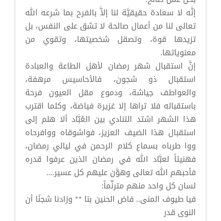
إنَّه لا سعادة حقيقيَّة لنا إلاَّ بالفرح بما شرعه الله
تعالى لنا من أعمال صالحة لا تشق على النفس، بل
تزيدها قوة، وتصقل شخصيتها، وتقوي من
معنوياتها.
إنَّ استقبال شهر رمضان لأهل الطاعة والعبادة
استقبال ذو شجون، فالأحاسيس مرهفة،
والعواطف جياشة، ودموع مقل العيون فرحة
باستقباله فلا تراها إلا غزيرة فياضة، وكلما اقترب
هذا الشهر اشتد التنادي بين العُبَّاد ألا هلم إلى
استقبال هذا الضيف العزيز، فواشوقاه ووافرحاه
ووا طرباه بسماع كلام الرحمن في ليالي رمضان،
فهنيئاً لعبَّاد الله في رمضان الذين عرفوا قدره
فأحبهم الله تعالى وهوَّن عليهم كل عسير....
لسان كل واحد منهم مترنِّماً:
فيا طيوف المنى.. فاض الحنين بنا ** وزادنا شجنًا أن
النوى قدر