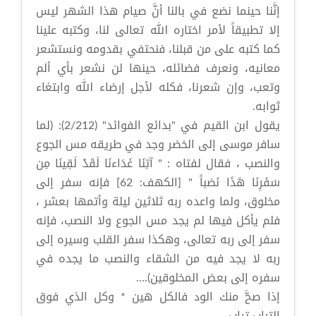
إنَّنا حينما نضع في بالنا أنَّ صيام هذا الشهر ليس
إلا تطبيقاً لأمر اختاره الله تعالى لنا، وكتبه علينا
كما كتبه على من قبلنا، فنحتفي بقدومه ونستشعر
معانيه، ونعرف فضائله، حينها لن نشعر بأي ألم
وتعب، وإن شعرنا، فكله لأجل إرضاء الله وابتغاء
ثوابه.
يقول ابن القيم في "بدائع الفوائد" (2/212): (لما
سافر موسى إلى الخضر وجد في طريقه مس الجوع
والنصب ، فقال لفتاه : " آتِنَا غَدَاءنَا لَقَدْ لَقِينَا مِن
سَفَرِنَا هَذَا نَصَباً " [الكهف: 62] فإنه سفر إلى
مخلوق، ولما واعده ربه ثلاثين ليلة وأتمها بعشر ،
فلم يأكل فيها لم يجد مس الجوع ولا النصب، فإنه
سفر إلى ربه تعالى، وهكذا سفر القلب وسيره إلى
ربه لا يجد فيه من الشقاء والنصب ما يجده في
سفره إلى بعض المخلوقين)....
إذا صحَّ منك الود فالكل هين * وكل الذي فوق
التراب تراب