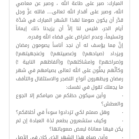
المبارك: صبر على طاعة الله ، وصبر عن معاصي
الله، وصبر على أقدار الله تعالى.... فالله عزَّ وجل
قدَّر أن يكون صومنا لهذا الشهر المبارك في شدَّة
أيام الحر، فليس لنا إلاَّ أن يزيدنا ذلك إيماناً
وتسليماً، وعدم اعتراض على قضاء الله وقدره.
إنَّ مِما يؤسف له أن نجد أناساً يصومون رمضان
ويزداد (صياحهم!) و(عصبيتهم!) و(عنجهيتهم!)
و(صراخهم!) و(مشاكلهم!) و(ألفاظهم النابية !)
وكأنَّهم يمنُّون على الله تعالى بصيامهم في شهر
رمضان ويظهرون أنواع التضجر والاستثقال والتأفف
ما يجعلك تقول في نفسك:
· وأين سيكون حظكم من صيامكم إلا الجوع
والعطش؟
· وهل صمتم لكي تزدادوا سوءاً في أخلاقكم؟
· وكيف ستشعرون بطعم لذة العبادة إن لم
يكن فيها معاناة لبعض صعوباتها؟
· وأين صيام هذا الشهر الذي كان في الأصل