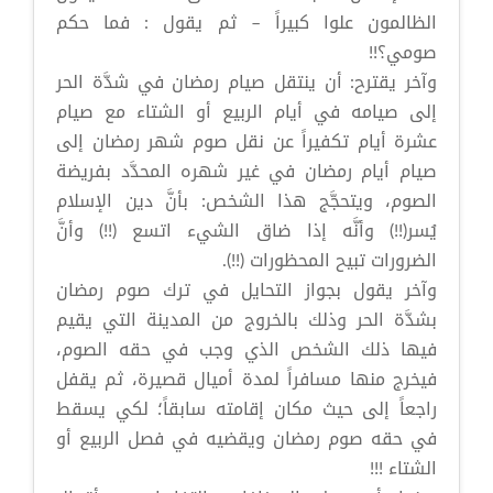
الظالمون علوا كبيراً – ثم يقول : فما حكم
صومي؟!!
وآخر يقترح: أن ينتقل صيام رمضان في شدَّة الحر
إلى صيامه في أيام الربيع أو الشتاء مع صيام
عشرة أيام تكفيراً عن نقل صوم شهر رمضان إلى
صيام أيام رمضان في غير شهره المحدَّد بفريضة
الصوم، ويتحجَّج هذا الشخص: بأنَّ دين الإسلام
يُسر(!!) وأنَّه إذا ضاق الشيء اتسع (!!) وأنَّ
الضرورات تبيح المحظورات (!!).
وآخر يقول بجواز التحايل في ترك صوم رمضان
بشدَّة الحر وذلك بالخروج من المدينة التي يقيم
فيها ذلك الشخص الذي وجب في حقه الصوم،
فيخرج منها مسافراً لمدة أميال قصيرة، ثم يقفل
راجعاً إلى حيث مكان إقامته سابقاً؛ لكي يسقط
في حقه صوم رمضان ويقضيه في فصل الربيع أو
الشتاء !!!