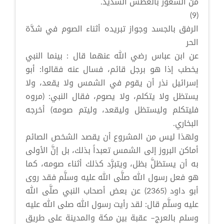
من الشعور بالعطش الشديد.
(9)
الرفق بالجسد وجواز تبريده أثناء الصوم في شدَّة
الحر
عن ابن عباس رضي الله عنهما قال : بينما النبي
يخطب إذا هو برجل قائم، فسال عنه فقالوا: أبو
إسرائيل نذر أن يقوم في الشمس ولا يقعد، ولا
يستظل ولا يتكلم، ولا يصوم، فقال النبي: (مروه
فليتكلم وليستظل وليقعد، وليتم صومه) أخرجه
البخاري.
ولهذا ليس من المشروع أن يقصد الشخص الصائم
أماكن البروز إلى الشمس تعبداً بذلك، بل إنَّ الأولى
به أن يستظلَّ بظل، ويتبرَّد كذلك أثناء صومه، كما
هو فعل رسول الله صلَّى الله عليه وسلَّم فقد روى
أبو داود (2365) عن بعض أصحاب النبي صلَّى الله
عليه وسلَّم قال: لقد رأيت رسول الله صلى الله عليه
وسلم بالعرج– عقبة بين مكة والمدينة على طريق