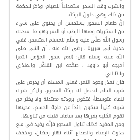
والشرب وقت السحر استعداداً للصيام، وذكرٌ للحكمة
من ذلك وهي حلولُ البركة.
إنَّ طعام السحور يستحسن أن يحتوي على شيء
من السكريات ومنها الرطب أو التمر وهو ما امتدحه
رسول الله صلَّى عليه وسلَّم للمسلم المتسحر، ففي
حديث أبي هريرة ـ رضي الله عنه ـ أن النبي صلى
الله عليه وسلم قال: (نعم سحور المؤمن التمر)
أخرجه أبو داوود ، صحَّحه ابن المُلقِّن والمنذري
والألباني.
فإن تعذر وجود التمر، فعلى المسلم أن يحرص على
شرب الماء, لتحصل له بركة السحور، وليكن شربه
للماء متوسطاً، فتكون برودته معتدلة ولا يكثر من
شربه كثيراً فيكون زائداً عن حاجة الجسم، وحينها
تقوم الكلية بفرزها بعد ساعات قليلة من تناولها.
ومن المفيد كذلك تناول السحور فإنَّه يفيد في منع
حدوث الإعياء والصداع أثناء نهار رمضان، ويخفف