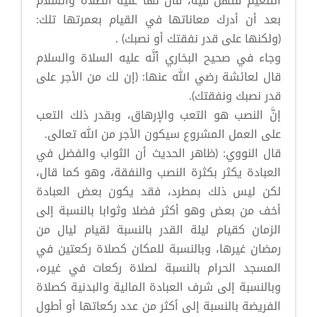
التنعيم فتهل فيه، قال لها عليه الصلاة والسلام
بعد أن أدرك معاناتها في القيام بعمرتها تلك:
(ولكنها على قدر نفقتك أو نصبك) .
وجاء في صحيح البخاري أنَّه عليه السلاة والسلام
قال لعائشة رضي الله عنها: (إن لك من الأجر على
قدر نصبك ونفقتك).
إنَّ النصب هو التعب والإرهاق، وبقدر ذلك التعب
على العمل المشروع سيكون الأجر من الله تعالى.
قال النووي: (ظاهر الحديث أن الثواب والفضل في
العبادة يكثر بكثرة النصب والنفقة، وهو كما قال،
لكن ليس ذلك بمطرد، فقد يكون بعض العبادة
أخف من بعض وهو أكثر فضلا وثوابا بالنسبة إلى
الزمان كقيام ليلة القدر بالنسبة لقيام ليال من
رمضان غيرها، وبالنسبة للمكان كصلاة ركعتين في
المسجد الحرام بالنسبة لصلاة ركعات في غيره،
وبالنسبة إلى شرف العبادة المالية والبدنية كصلاة
الفريضة بالنسبة إلى أكثر من عدد ركعاتها أو أطول