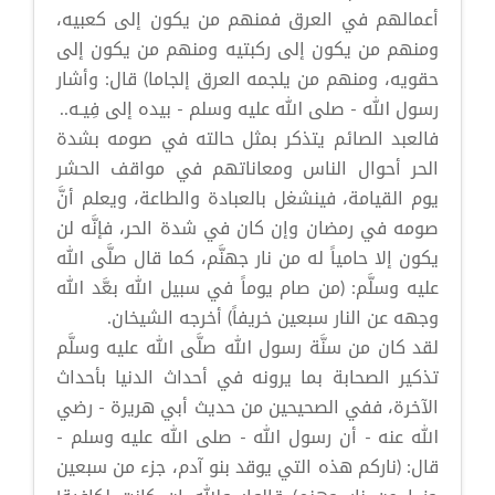
أعمالهم في العرق فمنهم من يكون إلى كعبيه،
ومنهم من يكون إلى ركبتيه ومنهم من يكون إلى
حقويه، ومنهم من يلجمه العرق إلجاما) قال: وأشار
رسول الله - صلى الله عليه وسلم - بيده إلى فِيـه..
فالعبد الصائم يتذكر بمثل حالته في صومه بشدة
الحر أحوال الناس ومعاناتهم في مواقف الحشر
يوم القيامة، فينشغل بالعبادة والطاعة، ويعلم أنَّ
صومه في رمضان وإن كان في شدة الحر، فإنَّه لن
يكون إلا حامياً له من نار جهنَّم، كما قال صلَّى الله
عليه وسلَّم: (من صام يوماً في سبيل الله بعَّد الله
وجهه عن النار سبعين خريفاً) أخرجه الشيخان.
لقد كان من سنَّة رسول الله صلَّى الله عليه وسلَّم
تذكير الصحابة بما يرونه في أحداث الدنيا بأحداث
الآخرة، ففي الصحيحين من حديث أبي هريرة - رضي
الله عنه - أن رسول الله - صلى الله عليه وسلم -
قال: (ناركم هذه التي يوقد بنو آدم، جزء من سبعين