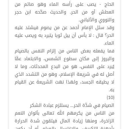
الحاج - يصب على رأسه الماء وهو صائم من
العطش أو من الحر. والحديث صحَّحه ابن حجر
والنووي والألباني.
وقد سئل الإمام أحمد عن من يصوم فيشتد عليه
الحر؟ قال : لا بأس أن يبل ثوبا يتبرد به ويصب عليه
الماء.
فما يفعله بعض الناس من إلزام النفس بالصيام
والبروز إلى مكان سطوع الشمس، والابتعاد عمَّا
يُبرد على النفس، هو من البدع المحدثات، وما لا
أصل له في شريعة الإسلام، وهو من التشدد الذي
لا يطيقه الجسد، ولهذا نهت الشريعة عن القيام
به.
(10)
الصيام في شدَّة الحر... يستلزم عبادة الشكر
من الناس من يكرمهم الله تعالى بألوان النعم
الزاخرة، ومنها زيادة المال فيتقون شدة الحرارة
بأجهزة التكييف، والاغتسال بالمياه، أو أن يكون