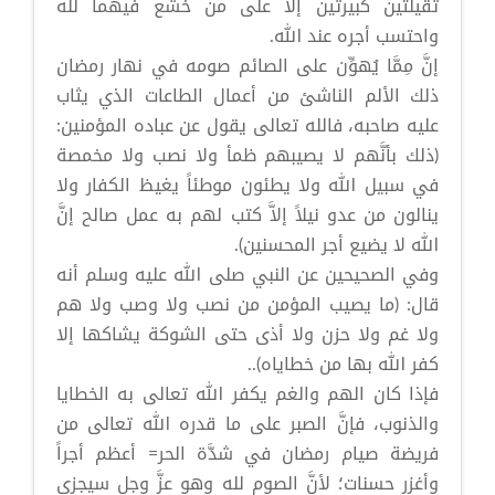
ثقيلتين كبيرتين إلا على من خشع فيهما لله
واحتسب أجره عند الله.
إنَّ مِمَّا يُهوِّن على الصائم صومه في نهار رمضان
ذلك الألم الناشئ من أعمال الطاعات الذي يثاب
عليه صاحبه، فالله تعالى يقول عن عباده المؤمنين:
(ذلك بأنَّهم لا يصيبهم ظمأ ولا نصب ولا مخمصة
في سبيل الله ولا يطئون موطئاً يغيظ الكفار ولا
ينالون من عدو نيلاً إلاَّ كتب لهم به عمل صالح إنَّ
الله لا يضيع أجر المحسنين).
وفي الصحيحين عن النبي صلى الله عليه وسلم أنه
قال: (ما يصيب المؤمن من نصب ولا وصب ولا هم
ولا غم ولا حزن ولا أذى حتى الشوكة يشاكها إلا
كفر الله بها من خطاياه)..
فإذا كان الهم والغم يكفر الله تعالى به الخطايا
والذنوب، فإنَّ الصبر على ما قدره الله تعالى من
فريضة صيام رمضان في شدَّة الحر= أعظم أجراً
وأغزر حسنات؛ لأنَّ الصوم لله وهو عزَّ وجل سيجزي