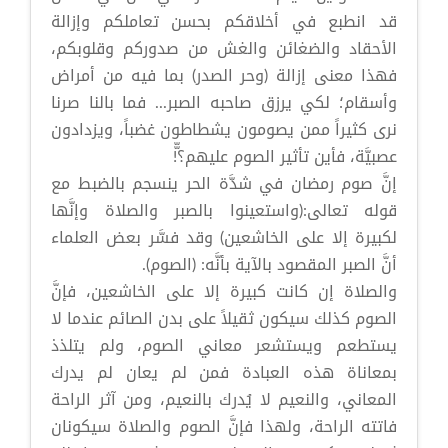
قد انطبع في أخلاقكم بحسن تعاملكم وإزالة
الأحقاد والضغائن والغش من صدوركم وقلوبكم،
فهذا معنى إزالة (وحر الصدر) بما فيه من أمراض
وأسقام؛ لكي يرزق صاحبه الصبر... فما بالنا صرنا
نرى كثيراً ممن يصومون يشطاطون غضباً، ويزدادون
عصبيَّة، فأين تأثير الصوم عليهم؟ّّ!
إنَّ صوم رمضان في شدَّة الحر ينسجم بالضبط مع
قوله تعالى:(واستعينوا بالصبر والصلاة وإنَّها
لكبيرة إلا على الخاشعين) وقد فسَّر بعض العلماء
أنَّ الصبر المقصود بالآية بأنَّه: (الصوم).
والصلاة إن كانت كبيرة إلا على الخاشعين، فإنَّ
الصوم كذلك سيكون ثقيلاً على بدن الصائم عندما لا
يستطعم ويستشعر معاني الصوم، ولم يتلذذ
بمعاناة هذه العبادة فمن لم يعان لم يدرك
المعاني، والنعيم لا يُدرك بالنعيم، ومن آثر الراحة
فاتته الراحة، ولهذا فإنَّ الصوم والصلاة سيكونان