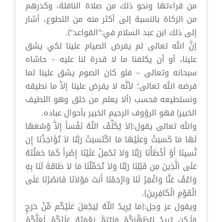
من قراءتها ونحو ذلك من صلاة النافلة، وكدرهم
من الزكاة بالنسبة إلى أكثر منه من التطوع، أشار
إلى ذلك ابن عبد السلام في:"القواعد").
إنَّ الله تعالى لم يفرض الصيام علينا لكي يشق
علينا، أو أن يكلفنا ما لا قدرة لنا عليه – حاشاه
سبحانه وتعالى – فلو كان الصوم يشق علينا لما
فرضه الله تعالى؛ لأنَّه لا يفرض علينا إلاَّ ما نطيقه
ونستطيعه فحسب (ألا يعلم من خلق وهو اللطيف
الخبير) فهو الرؤوف الرحيم الخبير بأحوال عباده.
والله تعالى يقول:{لاَ يُكَلِّفُ اللّهُ نَفْساً إِلاَّ وُسْعَهَا
لَهَا مَا كَسَبَتْ وَعَلَيْهَا مَا اكْتَسَبَتْ رَبَّنَا لاَ تُؤَاخِذْنَا إِن
نَّسِينَا أَوْ أَخْطَأْنَا رَبَّنَا وَلاَ تَحْمِلْ عَلَيْنَا إِصْراً كَمَا حَمَلْتَهُ
عَلَى الَّذِينَ مِن قَبْلِنَا رَبَّنَا وَلاَ تُحَمِّلْنَا مَا لاَ طَاقَةَ لَنَا بِهِ
وَاعْفُ عَنَّا وَاغْفِرْ لَنَا وَارْحَمْنَا أَنتَ مَوْلاَنَا فَانصُرْنَا عَلَى
الْقَوْمِ الْكَافِرِينَ}.
ويقول عز وجل:{مَا يُرِيدُ اللّهُ لِيَجْعَلَ عَلَيْكُم مِّنْ حَرَجٍ
وَلَـكِن يُرِيدُ لِيُطَهَّرَكُمْ وَلِيُتِمَّ نِعْمَتَهُ عَلَيْكُمْ لَعَلَّكُمْ