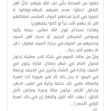
خلفوا من الصحابة حتَّى تاب الله عليهم، لكنَّ أهل
النفاق احتجَّوا بعدم نفيرهم للجهاد:(وقالوا لا
تنفروا في الحر) فجاءهم الجواب المناسب لمقالتهم
(قل نار جهنم أشد حراً لو كانوا يفقهون).
وهكذا نستذكر قول الله تعالى، حينما يأتينا
وسواس الشيطان الرجيم، أو حديث أهل السوء
وتذمرهم من الصيام في حرارة الصيف فنقول: ( قل
نار جهنم أشد حرا)....
وإنَّ من عظات الصوم في شدَّة الحر، معاينة تداول
فصول العام في شهر رمضان، فتارة يكون في
الصيف وتارة في الشتاء وأخرى في الخريف ورابعة
في الربيع، لا يدل ذلك إلا على ضرورة أخذ العبرة
والعظة، ففي ذلك حكمة ربانية في تقليب الدهر،
وتداول الأيام، ليكون عظة وعبرة ومكمن تأمل
للخلق: ( يقلب الله الليل والنهار إن في ذلك لعبرة
لأولي الأبصار ) ..
(5)