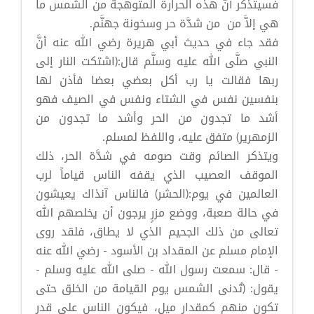
فسيتذكر أنَّ هذه الحرارة المتوهجة من الشمس ما
هي إلاَّ من من شدَّة حر وسخونة جهنَّم.
فقد جاء في حديث أبي هريرة رضي الله عنه أنَّ
النبي صلَّى الله عليه وسلَّم قال:(اشتكت النار إلى
ربها فقالت يا رب أكل بعضي بعضا فأذن لها
بنفسين نفس في الشتاء ونفس في الصيف فهو
أشد ما تجدون من الحر وأشد ما تجدون من
الزمهرير) متفق عليه، واللفظ لمسلم.
ويتذكر الصائم وقت صومه في شدَّة الحر، ذلك
الموقف العصيب الذي يقفه الناس قياماً لرب
العالمين في يوم:(الحشر) فالناس آنذاك يعيشون
في حالة صعبة، ووضع مزرٍ يرجون أن يخلصهم الله
تعالى من ذلك الجحيم الذي لا يطاق، فلقد روى
الإمام مسلم عن المقداد بن الأسود - رضي الله عنه
- قال: سمعت رسول الله - صلى الله عليه وسلم -
يقول: (تُدنى الشمس يوم القيامة من الخلق حتى
تكون منهم كمقدار ميل، فيكون الناس على قدر