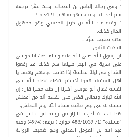
* وفي رجاله إلياس بن الضحاك، بحثت عمَّن ترجمه
فلم أجد له ترجمة، فهو مجهول لا يُعرف!
* وفيه عبد الله بن كريز الحدسي وهو مجهول
الحال كذلك.
فهو ضعيف بمرَّة !!
الحديث الثاني:
أن رسول الله صلى الله عليه وسلم بعث أبا موسى
على سرية في البحر فبينما هم كذلك قد رفعوا
الشراع في ليلة مظلمة إذا هاتف فوقهم يهتف يا
أهل السفينة قفوا أخبركم بقضاء قضاه الله على
نفسه فقال أبو موسى أخبرنا إن كنت مخبرا قال: إن
الله تبارك وتعالى قضى على نفسه أنه من أعطش
نفسه له في يوم صائف سقاه الله يوم العطش.
هذا الحديث أخرجه البزار من رواية ابن عباس في
"مسنده" (1/ 488/1039 موارد ) برقم: (4974) وفيه
عبد الله بن المؤمل المدني وهو ضعيف الرواية