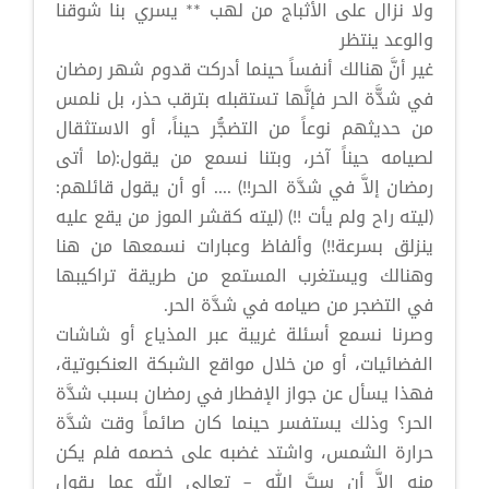
ولا نزال على الأثباج من لهب ** يسري بنا شوقنا
والوعد ينتظر
غير أنَّ هنالك أنفساً حينما أدركت قدوم شهر رمضان
في شدَّّة الحر فإنَّها تستقبله بترقب حذر، بل نلمس
من حديثهم نوعاً من التضجُّر حيناً، أو الاستثقال
لصيامه حيناً آخر، وبتنا نسمع من يقول:(ما أتى
رمضان إلاَّ في شدَّة الحر!!) .... أو أن يقول قائلهم:
(ليته راح ولم يأت !!) (ليته كقشر الموز من يقع عليه
ينزلق بسرعة!!) وألفاظ وعبارات نسمعها من هنا
وهنالك ويستغرب المستمع من طريقة تراكيبها
في التضجر من صيامه في شدَّة الحر.
وصرنا نسمع أسئلة غريبة عبر المذياع أو شاشات
الفضائيات، أو من خلال مواقع الشبكة العنكبوتية،
فهذا يسأل عن جواز الإفطار في رمضان بسبب شدَّة
الحر؟ وذلك يستفسر حينما كان صائماً وقت شدَّة
حرارة الشمس، واشتد غضبه على خصمه فلم يكن
منه إلاَّ أن سبَّ الله – تعالى الله عما يقول