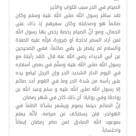
الصيام في الحر سبب للثواب والأجر
لقد سافر رسول الله صلى الله عليه وسلم وكان
صائماً هو وصحابته وكان سفرهم إذ ذاك على
الجمال، ومع أنَّ الصيام رخصة رخص بها رسول الله
لمن أراد السفر لحاجة أو ضرورة، فإنَّه عليه الصلاة
والسلام لم يفطر بل بقي صائماً، ففي الصحيحين
عن أبي الدرداء رضي الله عنه قال :(لقد رأيتنا مع
رسول الله صلى الله عليه وسلَّم في بعض أسفاره
في اليوم الحار الشديد الحر وإن الرجل ليضع يده
على رأسه من شدة الحر وما في القوم أحد صائم
إلا رسول الله صلى الله عليه و سلم وعبد الله بن
رواحة) وفي رواية: أن ذلك كان في شهر رمضان.
إنَّ الصائم حينما يصوم ويشعر بشدَّة الظمأ في
الهواجر، فلن يستنكف عن صيامه، لأنَّه يعلم
بموعود الله الصادق لمن صام رمضان إيماناً
واحتساباً.