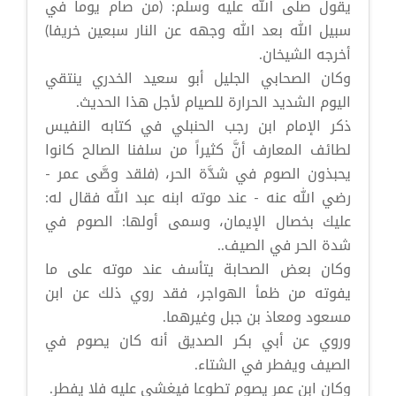
يقول صلى الله عليه وسلم: (من صام يوما في
سبيل الله بعد الله وجهه عن النار سبعين خريفا)
أخرجه الشيخان.
وكان الصحابي الجليل أبو سعيد الخدري ينتقي
اليوم الشديد الحرارة للصيام لأجل هذا الحديث.
ذكر الإمام ابن رجب الحنبلي في كتابه النفيس
لطائف المعارف أنَّ كثيراً من سلفنا الصالح كانوا
يحبذون الصوم في شدَّة الحر، (فلقد وصَّى عمر -
رضي الله عنه - عند موته ابنه عبد الله فقال له:
عليك بخصال الإيمان، وسمى أولها: الصوم في
شدة الحر في الصيف..
وكان بعض الصحابة يتأسف عند موته على ما
يفوته من ظمأ الهواجر، فقد روي ذلك عن ابن
مسعود ومعاذ بن جبل وغيرهما.
وروي عن أبي بكر الصديق أنه كان يصوم في
الصيف ويفطر في الشتاء.
وكان ابن عمر يصوم تطوعا فيغشى عليه فلا يفطر.