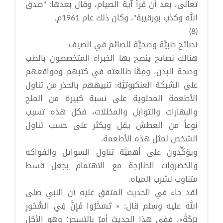
تعالى، بعد أن قرأ آية الصيام، وقال بعدها: "صدق
الله وكذب بورقيبة"، وكان ذلك عام 1961م.
(8)
نصائح طبيَّة وصحيَّة للصائم في الصيف
هنالك نصائح ينصح بها الخبراء المتخصصون بالطب
وصحة البدن، ومِمَّا طالعته في كتبهم ومواقعهم
على الشبكة العنكبوتيَّة: تنبيههم بالحذر من تناول
الأطعمة المحتوية على نسبة كبيرة من الملح
والبهارات والتوابل والمخللات، فكل هذه تسبب
نوعاً من العطش يقل ويكثر على حسب تناول
الشخص لمثل هذه الأطعمة.
ويؤكِّدون على أهميَّة تناول السوائل والفواكه
والخضروات الطازجة مع الاهتمام بجعل قسط
متناوب لشرب المياه.
لقد جاء في الحديث المتفقِ عليه أن النبي صلى
الله عليه وسلم قال: « تَسَحَّرُوا فَإِنَّ فِي السُّحُورِ
بَرَكَةً»، ففي هذا الحديث أمرٌ بالتسحر؛ وهو الأكل