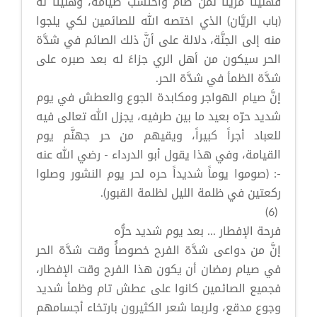
فهنيئاً مريئاً لمن صام واحتسب صيامه، وهنيئاً له
(باب الريَّان) الذي اختصه الله للصائمين لكي يلجوا
منه إلى الجنَّة، دلالة على أنَّ ذلك الصائم في شدَّة
الحر سيكون من أهل الري جزاءً له بعد صبره على
شدَّة الظمأ في شدَّة الحر.
إنَّ صيام الهواجر ومكابدة الجوع والعطش في يوم
شديد حرّه بعيد ما بين طرفيه، يجزل الله تعالى فيه
للعباد أجراً كبيراً، ويقيهم من حر جهنَّم يوم
القيامة، وفي هذا يقول أبو الدرداء - رضي الله عنه
-: (صوموا يوماً شديداً حره لحر يوم النشور وصلوا
ركعتين في ظلمة الليل لظلمة القبور).
(6)
فرحة الإفطار ... بعد يوم شديد حرُّه
إنَّ من دواعى شدَّة الفرح خصوصاًُ وقت شدَّة الحر
في صيام رمضان أن يكون هذا الفرح وقت الإفطار،
فجميع الصائمين كانوا على عطش تام وظمأ شديد
وجوع مدقع، ولربما شعر الكثيرون بارتخاء أجسامهم