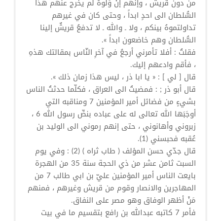
من دون قريش ، وإنّهم إنْ وَلُوهُ لم يخرج عنهم هذا
السُّلطان الى احدٍ ابداً ، وحتى كان في غيرهم
تداولتموهُ بينكم ، ولا ـ والله ـ لا تدفعُ قريشٌ إلينا
السُّلطان وهم خاضعون ابداً ».
فقلتُ : أفلا تأمرني أرجعُ في آخرِ النّاس بمقالتك هذهِ
، فأقم وادعهم إليك.
قال [ لي ] : « يا ابا ذر ، ليس هذا زمان ذلك ».
قال أبو ذر ; : فمضيتُ الى العراق ، فكلّما حدثتُ الناس
بشيءٍ من فضائل أمير المؤمنين 7 ومناقبه التي
أوجَبَها الله تعالى له على عباده بنصِّ رسول الله 6 ،
زبروني وأهانوني ، حتى إنهم رموني الى الوليد بن
عُقبه فحبسني (1).
قال جدّي حسن المؤلف ( طاب ثراه ) (2) : وفي يوم
السبت ثامن عشر من ذي الحجة سنة 35 من الهجرة
بايعت الناس أمير المؤمنين عليّ بن ابي طالب 7 من
المهاجرين والانصار وقوم من قريش وغيرهم ، فمنهم
مَنْ أظهر الوفاق وهو مصر على النفاق.
فأمر 7 كاتبه عبدالله بن رافع بتقسيم ما في بيت