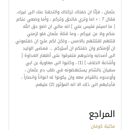
عثمان ، فإنّا ان خفناك تركناك والتحقنا عنك الى غيرك.
فقال 7 : « اما وتري فالحق وتركم ، وأما وضعي عنكم
[ ما اصبتم فليس علي ] انه مالي ان اضع حق الله
عنكم ولا عن غيركم ، وما قتلة عثمان فلو لزمني
قتلهم لقتلتهم بالامس ، ولكن لكم عليّ ان خفتموني
ان أؤمنكم وان خفتكم ان أسيّركم ... فمضى الوليد
الى أصحابه واخبرهم فتفرقوا على أظهار العداوة [
وأشاعة الخلاف ] (1) ، وكتبوا الى معاوية بن ابي
سفيان بالشام يستنهضونه في طلب دم عثمان ،
وأوعدوه بالقيام معه وان يكونوا له اعواناً وانصاراً ،
فأجابهم الى ذلك الا انه المؤثور (2) عليهم.
المراجع
مكتبة كوفان