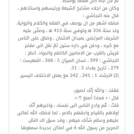
لم لان اباه كان معلماً بواسط.
وكان من اجلاء مشايخ الشيعة ورئيسهم واستاذهم ،
قال عنه النجاشي :
فضله اشهر من ان يوصف في الفقه والكلام والرواية.
ولد سنة 336 ه‍ وتوفي سنة 413 ه‍ ، وصلّى عليه
الشريف المرتضى بميدان الاشنان ، وضاق على الناس
مع كبره ، ودفن في داره سنين ثمّ نقل الى مقابر
قريش بالقرب من الامامين الكاظم والجواد. انظر :
النجاشي : 399 ، لسان الميزان 5 : 368 ، الفهرست :
279 ، تاريخ بغداد 3 : 31.
(2) الارشاد 1 : 241 ، 242 مع بعض الاختلاف اليسير.
فقلت : والله إنّك لصبور.
قال : « فماذا أصنع ؟! ».
قلتُ : قُم وادع الناس الى نفسك ، واخبرهم أنّك
اولاهم بالقيام واحقهم بالامر ، لما فضلك الله تعالى
عليهم وعظم شأنك فيهم ، وقد سبق لك النصّ
الصريح من رسول الله 6 في اماكن عديدة سمعوها