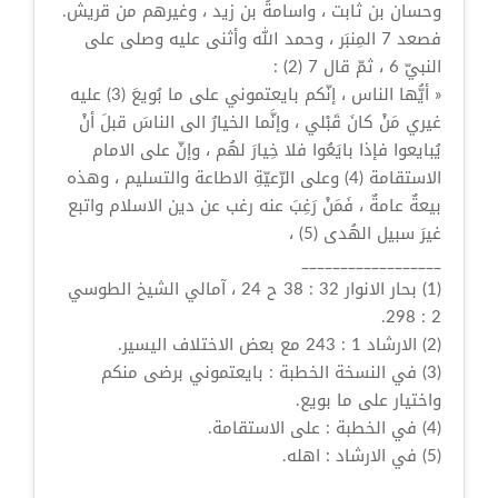
وحسان بن ثابت ، واسامةُ بن زيد ، وغيرهم من قريش.
فصعد 7 المِنبَر ، وحمد الله وأثنى عليه وصلى على
النبيّ 6 ، ثمّ قال 7 (2) :
« أيُّها الناس ، إنّكم بايعتموني على ما بُويعَ (3) عليه
غيري مَنْ كانَ قَبْلي ، وإنَّما الخيارُ الى الناسَ قبلَ أنْ
يُبايعوا فإذا بايَعُوا فلا خِيارَ لهُم ، وإنّ على الامام
الاستقامة (4) وعلى الرّعيّةِ الاطاعة والتسليم ، وهذه
بيعةٌ عامةٌ ، فَمَنْ رَغِبَ عنه رغب عن دين الاسلام واتبع
غيرَ سبيل الهُدى (5) ،
__________________
(1) بحار الانوار 32 : 38 ح 24 ، آمالي الشيخ الطوسي
2 : 298.
(2) الارشاد 1 : 243 مع بعض الاختلاف اليسير.
(3) في النسخة الخطبة : بايعتموني برضى منكم
واختيار على ما بويع.
(4) في الخطبة : على الاستقامة.
(5) في الارشاد : اهله.