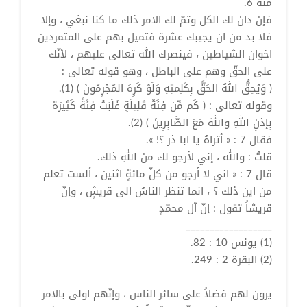
منه 6.
فإن دان لك الكل وتمّ لك الامر ذلك ما كنا نبغي ، وإلا
فلا بد من ان يجيبك عشرة فتميل بهم على المتمردين
اخوان الشياطين ، فينصرك الله تعالى عليهم ، لأنّك
على الحقّ وهم على الباطل ، وهو قوله تعالى :
( وَيُحِقُّ اللهُ الحَقَّ بِكَلِمتِهِ وَلَوْ كَرِهَ المُجْرِمُونَ ) (1).
وقوله تعالى : ( كَم مِّن فِئَةْ قَلِيلَةٍ غَلَبَتْ فِئَةً كَثِيرَة
بِإذنِ اللهِ واللهَ مَعَ الصَّابِرِينَ ) (2).
فقال 7 : « أتراهُ يا ابا ذر ؟! ».
قلتُ : والله ، إني لأرجو لك من اللهِ ذلك.
قال 7 : « اني لا أرجو من كلِّ مائةٍ اثنين ، ألست تعلم
من اين ذلك ؟ ، انما تنظر الناسُ الى قريشٍ ، وإنّ
قريشاً تقول : إنّ آل محمّدٍ
__________________
(1) يونس 10 : 82.
(2) البقرة 2 : 249.
يرون لهم فضلاً على سائر الناس ، وإنّهم اولى بالامر