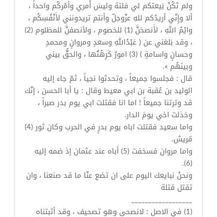
ولم تَكُنْ بَيعتكم لي فلتة وليسَ أَمري وأمْركُم واحداً ،
ألا وإِنّي أريدُكم للهِ عزّوجلّ وأنتم تريدونني لأَنْفُسِكُم ،
وايْمُ اللهِ ، لأَنصحَنَّ (1) للخصوم ، ولأنصفنَّ للمظلوم (2)
، وقد بَلغني عن ( عَبْدُاللهِ وسعدٍ ومروانٍ ومحمدٍ
وحسانٍ واسامةٍ ) (3) امورٌ كَرِهْتُها ، والحقُّ بيني
وبينَهُم ».
قال : فجلسوا جميعاً ، وتحدثوا نجياً ، ثمّ جاء إليه
الوليد بن عُقبة بن ابي معيط وقال : يا أبا الحسن ، إنّك
قد وترتنا جميعاً ! اما انا فقتلت ابي يوم بدر صبراً ،
وخذلت اخي يومَ الدار.
واما سعيد فقتلت اباه يوم بدرٍ في الحرب وكان ثور (4)
قريش.
واما مروان فسخفت (5) أباه عند عثمان إذ ضمه إليه
(6).
ونحنُ نبايعك اليوم على ان تضع عنّا ما قد صنعنا ، وان
تقتل قتلة
__________________
(1) في الاصل : لانصحى وهو تصحيف ، وقد أثبتناه