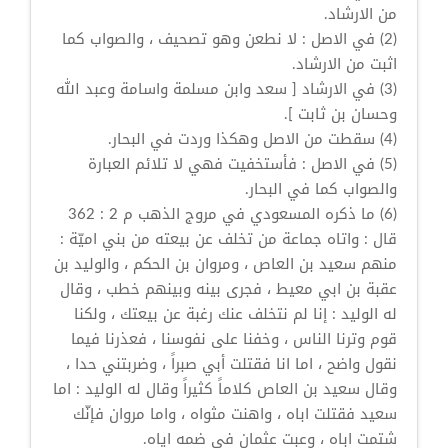
من الارشاد.
(2) في الاصل : لا نطعن وهو تصحيف ، والصواب كما
اثبت من الارشاد.
(3) في الارشاد [ سعد وابن مسلمة واسامة وعبد الله
وحسان بن ثابت ].
(4) سقطت من الاصل وهكذا وردت في البحار.
(5) في الاصل : فأستخفيت فهي لا تلائم العبارة
والصواب كما في البحار.
(6) ما ذكره المسعودي في مروج الذهب م 2 : 362
قال : واتاه جماعة من تخلف عن بيعته من بني اميّة :
منهم سعيد بن العاص ، ومروان بن الحكم ، والوليد بن
عقبة بن ابي معيط ، فجرى بينه وبينهم خطب ، وقال
له الوليد : إنا لم نتخلف عنك رغبة عن بيعتك ، ولكنا
قوم وترنا الناس ، وخفنا على نفوسنا ، فعذرنا فيما
نقول واضح ، اما انا فقتلت أبي صبراً ، وضربتني حدا ،
وقال سعيد بن العاص كلاماً كثيراً وقال له الوليد : اما
سعيد فقتلت اباه ، واهنت مثواه ، واما مروان فإنّك
شتمت اباه ، وعبت عثمان في ضمه اياه.