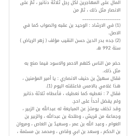
المال على المهاجرين لكل رجل ثلاثة دنانير ، ثمّ على
الانصار مثل ذلك ، ثمّ من
__________________
(1) في الارشاد : الوحيد بن عقبه والصواب كما في
الاصل.
(2) جده بدر الدين حسن النقيب مؤلف ( زهر الرياض )
سنة 992 ه‍.
حضر من الناس كلهم الاحمر والاسود فيما صنع به
مثل ذلك.
فقال سهيلُ بن حنيف الانصاري : يا أمير المؤمنين ،
هذا غلامي بالامس فاعتقته اليوم (1).
فقال 7 : نعطيه كما نعطيك ، فأعطاه ثلاثة دنانير
ولم يفضل أحداً على احدٍ.
وقد تخلف يومئذٍ عن المبايعة له عبدالله بن الزبير ،
وجماعة من قريش ، وطلحة بن عبدالله ، والزبير بن
العوام ، وعبد الله بن عمر ، وسعيدُ بن العاص ، ومروان
بن الحكم ، وسعد بن ابي وقاص ، ومحمد بن مسلمة ،