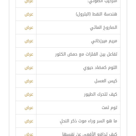
التركيب الضوئي:
عرض
هندسة النفط (البترول)
عرض
الصاروخ المائي
عرض
مريم ميرزخاني
عرض
تفاعل بين الفلزات مع حمض الكلور
عرض
الثوم كمضاد حيوي
عرض
كيس العسل
عرض
كيف تتحرك الطيور
عرض
توم ثمت
عرض
ما هو السر وراء موت ذكر النحلِ
عرض
كيف تدافع الأفعى عن نفسها
عرض