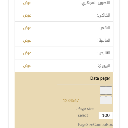
التصوير المجهري:
عرض
الكاكي:
عرض
السِّعر:
عرض
العامية:
عرض
القارض:
عرض
البيروغ:
عرض
Data pager
1
2
3
4
5
6
7
Page size:
select
PageSizeComboBox